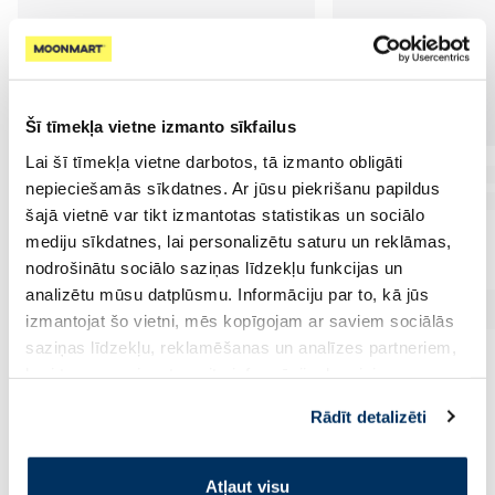
Šī tīmekļa vietne izmanto sīkfailus
Lai šī tīmekļa vietne darbotos, tā izmanto obligāti
nepieciešamās sīkdatnes. Ar jūsu piekrišanu papildus
šajā vietnē var tikt izmantotas statistikas un sociālo
mediju sīkdatnes, lai personalizētu saturu un reklāmas,
nodrošinātu sociālo saziņas līdzekļu funkcijas un
analizētu mūsu datplūsmu. Informāciju par to, kā jūs
izmantojat šo vietni, mēs kopīgojam ar saviem sociālās
saziņas līdzekļu, reklamēšanas un analīzes partneriem,
kuri to var apvienot ar citu informāciju, ko viņiem
sniedzat vai ko viņi apkopo, kad lietojat viņu
Rādīt detalizēti
pakalpojumus. Ja piekrītat šo papildu sīkdatņu
Vēl no šī zīmola
izmantošanai, lūdzu, atzīmējiet savu izvēli:
Atļaut visu