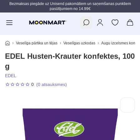
Bezmaksas piegāde uz Unisend pakomātiem un saņemšanas punktiem
pasūtījumiem no 14.99€
Pāriet uz galveno saturu
Veselīga pārtika un tējas
Veselīgas uzkodas
Augu izcelsmes konfek
EDEL Husten-Krauter konfektes, 100
g
EDEL
0
(0 atsauksmes)