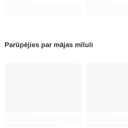
Parūpējies par mājas mīluli