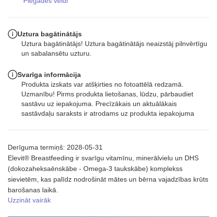
Piegādes veidi
Uztura bagātinātājs
Uztura bagātinātājs! Uztura bagātinātājs neaizstāj pilnvērtīgu
un sabalansētu uzturu.
Svarīga informācija
Produkta izskats var atšķirties no fotoattēlā redzamā.
Uzmanību! Pirms produkta lietošanas, lūdzu, pārbaudiet
sastāvu uz iepakojuma. Precīzākais un aktuālākais
sastāvdaļu saraksts ir atrodams uz produkta iepakojuma
Derīguma termiņš: 2028-05-31
Elevit® Breastfeeding ir svarīgu vitamīnu, minerālvielu un DHS
(dokozaheksaēnskābe - Omega-3 taukskābe) komplekss
sievietēm, kas palīdz nodrošināt mātes un bērna vajadzības krūts
barošanas laikā.
Uzzināt vairāk