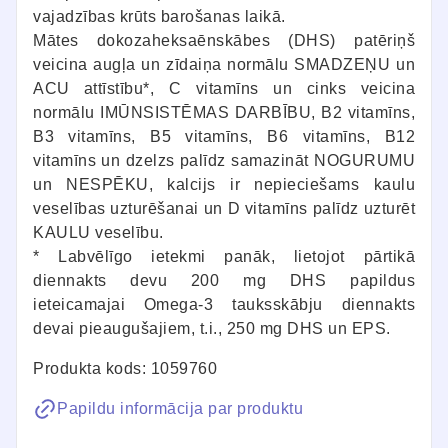
vajadzības krūts barošanas laikā.
Mātes dokozaheksaēnskābes (DHS) patēriņš
veicina augļa un zīdaiņa normālu SMADZEŅU un
ACU attīstību*, C vitamīns un cinks veicina
normālu IMŪNSISTĒMAS DARBĪBU, B2 vitamīns,
B3 vitamīns, B5 vitamīns, B6 vitamīns, B12
vitamīns un dzelzs palīdz samazināt NOGURUMU
un NESPĒKU, kalcijs ir nepieciešams kaulu
veselības uzturēšanai un D vitamīns palīdz uzturēt
KAULU veselību.
* Labvēlīgo ietekmi panāk, lietojot pārtikā
diennakts devu 200 mg DHS papildus
ieteicamajai Omega-3 tauksskābju diennakts
devai pieaugušajiem, t.i., 250 mg DHS un EPS.
Produkta kods: 1059760
Papildu informācija par produktu