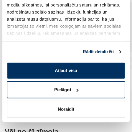
mediju sīkdatnes, lai personalizētu saturu un reklāmas,
nodrošinātu sociālo saziņas līdzekļu funkcijas un
analizētu mūsu datplūsmu. Informāciju par to, kā jūs
izmantojat šo vietni, mēs kopīgojam ar saviem sociālās
saziņas līdzekļu, reklamēšanas un analīzes partneriem,
kuri to var apvienot ar citu informāciju, ko viņiem
sniedzat vai ko viņi apkopo, kad lietojat viņu
Rādīt detalizēti
pakalpojumus. Ja piekrītat šo papildu sīkdatņu
izmantošanai, lūdzu, atzīmējiet savu izvēli:
Atļaut visu
Pielāgot
Noraidīt
Vēl no šī zīmola