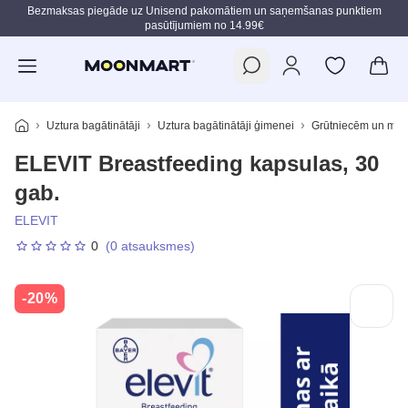
Bezmaksas piegāde uz Unisend pakomātiem un saņemšanas punktiem
pasūtījumiem no 14.99€
Pāriet uz galveno saturu
Uztura bagātinātāji
Uztura bagātinātāji ģimenei
Grūtniecēm un mā
ELEVIT Breastfeeding kapsulas, 30
gab.
ELEVIT
0
(0 atsauksmes)
-20%