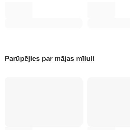
Parūpējies par mājas mīluli