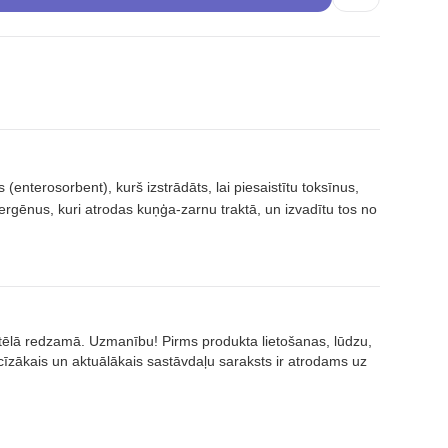
(enterosorbent), kurš izstrādāts, lai piesaistītu toksīnus,
lergēnus, kuri atrodas kuņģa-zarnu traktā, un izvadītu tos no
attēlā redzamā. Uzmanību! Pirms produkta lietošanas, lūdzu,
īzākais un aktuālākais sastāvdaļu saraksts ir atrodams uz