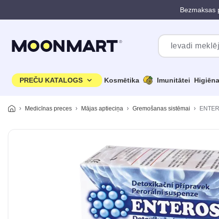
Bezmaksas p
Pāriet uz galveno saturu
PREČU KATALOGS
Kosmētika
Imunitātei
Higiēn
Medicīnas preces
Mājas aptieciņa
Gremošanas sistēmai
ENTERO