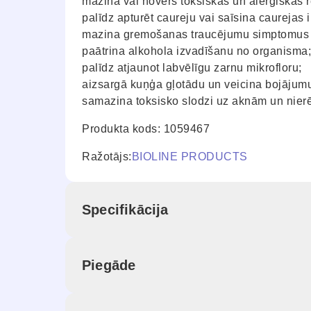
mazina vai novērš toksiskas un alerģiskas r
palīdz apturēt caureju vai saīsina caurejas 
mazina gremošanas traucējumu simptomus (
paātrina alkohola izvadīšanu no organisma;
palīdz atjaunot labvēlīgu zarnu mikrofloru;
aizsargā kuņģa gļotādu un veicina bojājum
samazina toksisko slodzi uz aknām un nier
Produkta kods: 1059467
Ražotājs:
BIOLINE PRODUCTS
Specifikācija
Piegāde