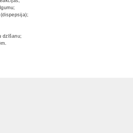
eakcijas;
ilgumu;
dispepsija);
u dzīšanu;
ēm.