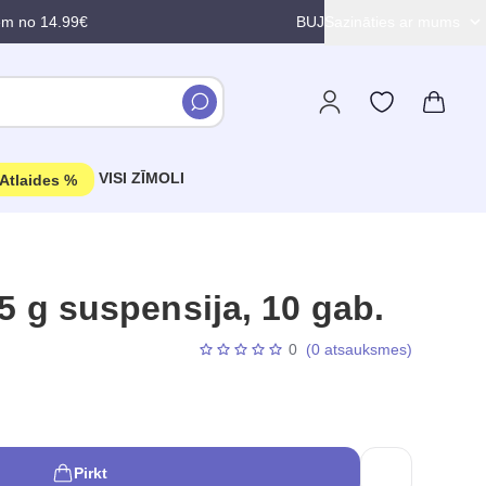
em no 14.99€
BUJ
Sazināties ar mums
VISI ZĪMOLI
Atlaides %
g suspensija, 10 gab.
0
(0 atsauksmes)
Pirkt