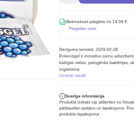
Bezmaksas piegāde no 14.99 €
Piegādes veidi
Derīguma termiņš: 2029-02-28
Enterosgel ir inovatīvs zarnu adsorbents 
kaitīgās vielas, patogēnās baktērijas, a
organisma.
Uzzināt vairāk
Svarīga informācija
Produkta izskats var atšķirties no foto
pārbaudiet sastāvu uz iepakojuma. Prec
produkta iepakojuma