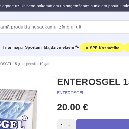
iegāde uz Unisend pakomātiem un saņemšanas punktiem pasūtījumi
a
Tīrai mājai
Sportam
Mājdzīvniekiem 🐾
☀️ SPF Kosmētika
SGEL 15 g suspensija, 10 gab.
ENTEROSGEL 15 
ENTEROSGEL
20.00 €
1