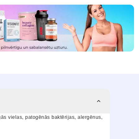
īgās vielas, patogēnās baktērijas, alergēnus,