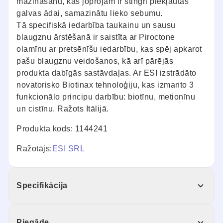
mazināšanu, kas joprojām ir stingri piekļautas
galvas ādai, samazinātu lieko sebumu.
Tā specifiskā iedarbība taukainu un sausu
blaugznu ārstēšanā ir saistīta ar Piroctone
olamīnu ar pretsēnīšu iedarbību, kas spēj apkarot
pašu blaugznu veidošanos, kā arī pārējās
produkta dabīgās sastāvdaļas. Ar ESI izstrādāto
novatorisko Biotinax tehnoloģiju, kas izmanto 3
funkcionālo principu darbību: biotīnu, metionīnu
un cistīnu. Ražots Itālijā.
Produkta kods: 1144241
Ražotājs:
ESI SRL
Specifikācija
Piegāde