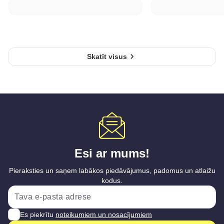
Skatīt visus
Esi ar mums!
Pieraksties un saņem labākos piedāvājumus, padomus un atlaižu
kodus.
Es piekrītu
noteikumiem un nosacījumiem