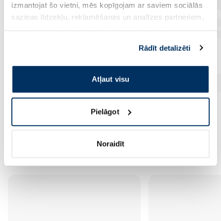
izmantojat šo vietni, mēs kopīgojam ar saviem sociālās
saziņas līdzekļu, reklamēšanas un analīzes partneriem,
kuri to var apvienot ar citu informāciju, ko viņiem
sniedzat vai ko viņi apkopo, kad lietojat viņu
Rādīt detalizēti
pakalpojumus. Ja piekrītat šo papildu sīkdatņu
izmantošanai, lūdzu, atzīmējiet savu izvēli:
Atļaut visu
Pielāgot
Vēl no šī zīmola
Noraidīt