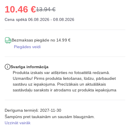
10.46 €
13.94 €
Cena spēkā 06.08.2026 - 08.08.2026
Bezmaksas piegāde no 14.99 €
Piegādes veidi
Svarīga informācija
Produkta izskats var atšķirties no fotoattēlā redzamā.
Uzmanību! Pirms produkta lietošanas, lūdzu, pārbaudiet
sastāvu uz iepakojuma. Precīzākais un aktuālākais
sastāvdaļu saraksts ir atrodams uz produkta iepakojuma
Derīguma termiņš: 2027-11-30
Šampūns pret taukainām un sausām blaugznām.
Uzzināt vairāk