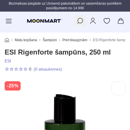
Bezmaksas piegāde uz Unisend pakomātiem un saņemšanas punktiem
pasūtījumiem no 14.99€
Pāriet uz galveno saturu
Matu kopšana
Šampūni
Pret blaugznām
ESI Rigenforte šampūn
ESI Rigenforte šampūns, 250 ml
ESI
0
(0 atsauksmes)
-25%