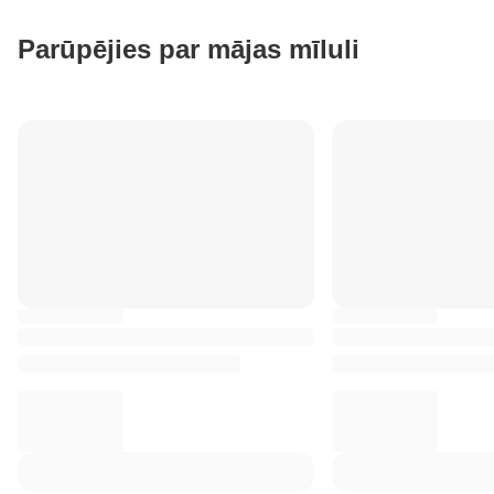
Parūpējies par mājas mīluli