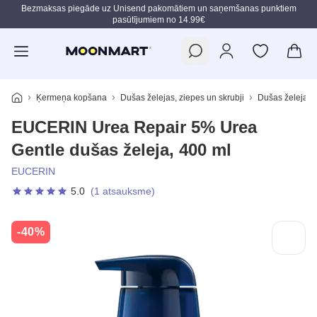
Bezmaksas piegāde uz Unisend pakomātiem un saņemšanas punktiem
pasūtījumiem no 14.99€
Pāriet uz galveno saturu
Ķermeņa kopšana
Dušas želejas, ziepes un skrubji
Dušas želejas u
EUCERIN Urea Repair 5% Urea
Gentle dušas želeja, 400 ml
EUCERIN
5.0
(1 atsauksme)
-40%