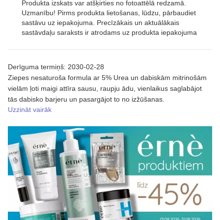
Produkta izskats var atšķirties no fotoattēlā redzamā.
Uzmanību! Pirms produkta lietošanas, lūdzu, pārbaudiet
sastāvu uz iepakojuma. Precīzākais un aktuālākais
sastāvdaļu saraksts ir atrodams uz produkta iepakojuma
Derīguma termiņš: 2030-02-28
Ziepes nesaturoša formula ar 5% Urea un dabiskām mitrinošām
vielām ļoti maigi attīra sausu, raupju ādu, vienlaikus saglabājot
tās dabisko barjeru un pasargājot to no izžūšanas.
Uzzināt vairāk