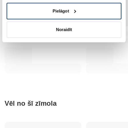
Pielāgot
Noraidīt
Vēl no šī zīmola