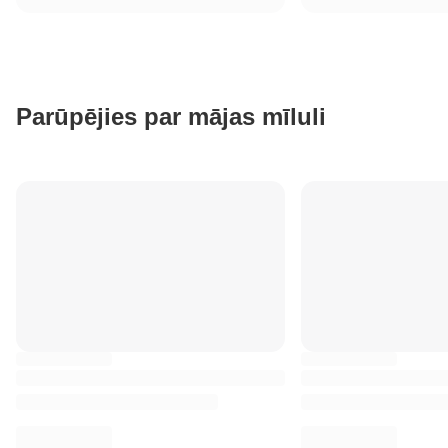
Parūpējies par mājas mīluli