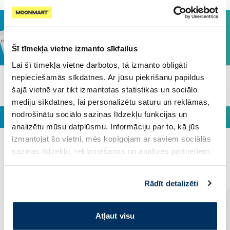
Šī tīmekļa vietne izmanto sīkfailus
Lai šī tīmekļa vietne darbotos, tā izmanto obligāti
nepieciešamās sīkdatnes. Ar jūsu piekrišanu papildus
šajā vietnē var tikt izmantotas statistikas un sociālo
mediju sīkdatnes, lai personalizētu saturu un reklāmas,
nodrošinātu sociālo saziņas līdzekļu funkcijas un
analizētu mūsu datplūsmu. Informāciju par to, kā jūs
izmantojat šo vietni, mēs kopīgojam ar saviem sociālās
saziņas līdzekļu, reklamēšanas un analīzes partneriem,
Populārākie kategorijā
kuri to var apvienot ar citu informāciju, ko viņiem
sniedzat vai ko viņi apkopo, kad lietojat viņu
Rādīt detalizēti
pakalpojumus. Ja piekrītat šo papildu sīkdatņu
izmantošanai, lūdzu, atzīmējiet savu izvēli:
Atļaut visu