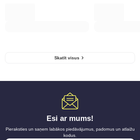
Skatīt visus
Esi ar mums!
Pieraksties un saņem labākos piedāvājumus, padomus un atlaižu
kodus.