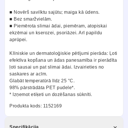
■ Novērš savilktu sajūtu; maiga kā ūdens.
■ Bez smaržvielām.
■ Piemērota slimai ādai, piemēram, atopiskai
ekzēmai un kserozei, psoriāzei. Arī papildu
aprūpei.
Klīniskie un dermatoloģiskie pētījumi pierāda: Ļoti
efektīva kopšana un ādas panesamība ir pierādīta
ļoti sausai un pat slimai ādai. Izvairieties no
saskares ar acīm.
Glabāt temperatūrā līdz 25 °C.
98% pārstrādāta PET pudele*.
* Izņemot etiķeti un dozēšanas sūknīti.
Produkta kods: 1152169
Specifikācija