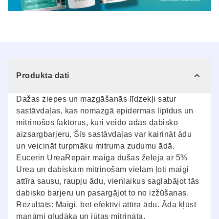
Produkta dati
Dažas ziepes un mazgāšanās līdzekļi satur
sastāvdaļas, kas nomazgā epidermas lipīdus un
mitrinošos faktorus, kuri veido ādas dabisko
aizsargbarjeru. Šīs sastāvdaļas var kairināt ādu
un veicināt turpmāku mitruma zudumu ādā.
Eucerin UreaRepair maiga dušas želeja ar 5%
Urea un dabiskām mitrinošām vielām ļoti maigi
attīra sausu, raupju ādu, vienlaikus saglabājot tās
dabisko barjeru un pasargājot to no izžūšanas.
Rezultāts: Maigi, bet efektīvi attīra ādu. Āda kļūst
manāmi gludāka un jūtas mitrināta.