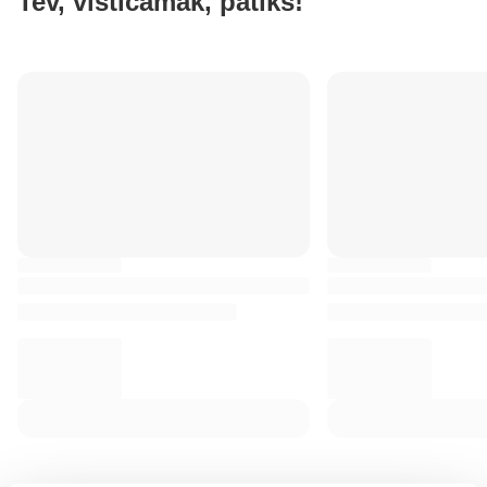
Tev, visticamāk, patiks!