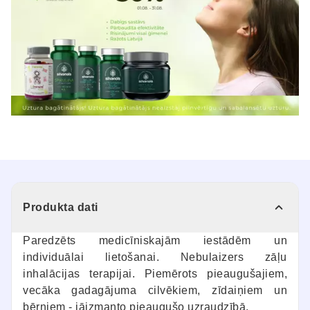
Produkta dati
Paredzēts medicīniskajām iestādēm un
individuālai lietošanai. Nebulaizers zāļu
inhalācijas terapijai. Piemērots pieaugušajiem,
vecāka gadagājuma cilvēkiem, zīdaiņiem un
bērniem - jāizmanto pieaugušo uzraudzībā.