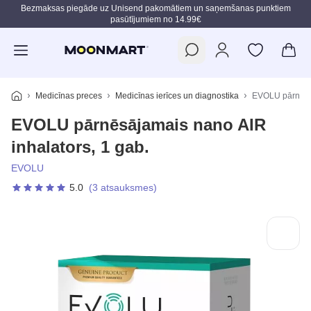
Bezmaksas piegāde uz Unisend pakomātiem un saņemšanas punktiem
pasūtījumiem no 14.99€
Pāriet uz galveno saturu
Medicīnas preces
Medicīnas ierīces un diagnostika
EVOLU pārnēsāj
EVOLU pārnēsājamais nano AIR
inhalators, 1 gab.
EVOLU
5.0
(3 atsauksmes)