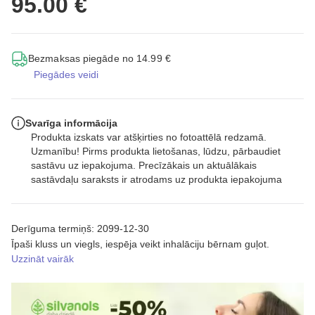
95.00 €
Bezmaksas piegāde no 14.99 €
Piegādes veidi
Svarīga informācija
Produkta izskats var atšķirties no fotoattēlā redzamā.
Uzmanību! Pirms produkta lietošanas, lūdzu, pārbaudiet
sastāvu uz iepakojuma. Precīzākais un aktuālākais
sastāvdaļu saraksts ir atrodams uz produkta iepakojuma
Derīguma termiņš: 2099-12-30
Īpaši kluss un viegls, iespēja veikt inhalāciju bērnam guļot.
Uzzināt vairāk