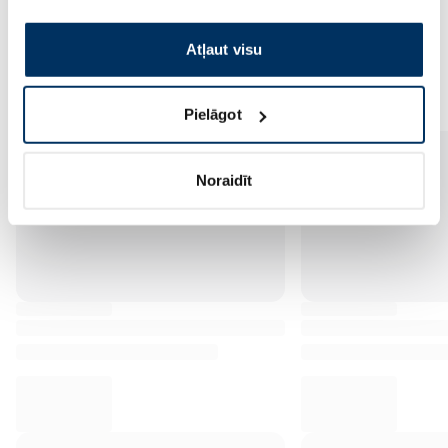
izmantošanai, lūdzu, atzīmējiet savu izvēli:
Atļaut visu
Vēl no šī zīmola
Pielāgot
Noraidīt