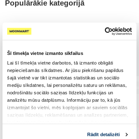
Populārākie kategorijā
Šī tīmekļa vietne izmanto sīkfailus
Lai šī tīmekļa vietne darbotos, tā izmanto obligāti
nepieciešamās sīkdatnes. Ar jūsu piekrišanu papildus
šajā vietnē var tikt izmantotas statistikas un sociālo
mediju sīkdatnes, lai personalizētu saturu un reklāmas,
nodrošinātu sociālo saziņas līdzekļu funkcijas un
analizētu mūsu datplūsmu. Informāciju par to, kā jūs
izmantojat šo vietni, mēs kopīgojam ar saviem sociālās
saziņas līdzekļu, reklamēšanas un analīzes partneriem,
kuri to var apvienot ar citu informāciju, ko viņiem
sniedzat vai ko viņi apkopo, kad lietojat viņu
Rādīt detalizēti
pakalpojumus. Ja piekrītat šo papildu sīkdatņu