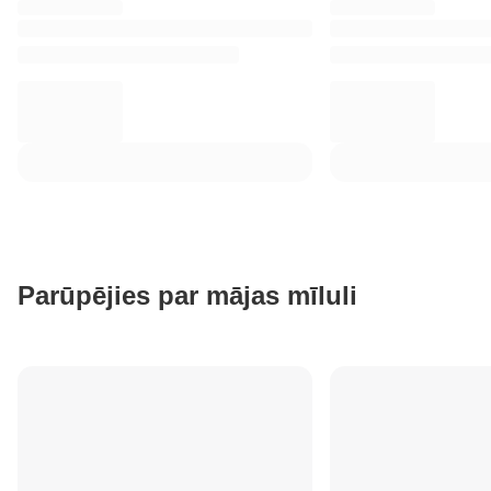
Parūpējies par mājas mīluli