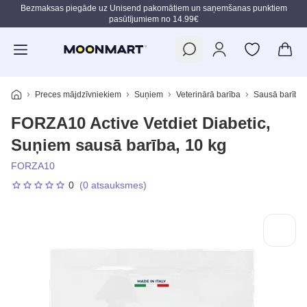
Bezmaksas piegāde uz Unisend pakomātiem un saņemšanas punktiem
pasūtījumiem no 14.99€
Pāriet uz galveno saturu
Preces mājdzīvniekiem
Suņiem
Veterinārā barība
Sausā barība
FORZA10 Active Vetdiet Diabetic,
Suņiem sausā barība, 10 kg
FORZA10
0
(0 atsauksmes)