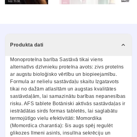
Produkta dati
Monoproteīna barība Sastāvā tikai viens
alternatīvs dzīvnieku proteīna avots: zivs proteīns
ar augstu bioloģisko vērtību un biopieejamību.
Formula ar nelielu sastāvdaļu skaitu Izgatavots
tikai no dažām atlasītām un augstas kvalitātes
sastāvdaļām, lai samazinātu barības nepanesības
risku. AFS tablete Botāniski aktīvās sastāvdaļas ir
iestrādātas sirds formas tabletēs, lai saglabātu
termojūtīgo vielu efektivitāti: Momordika
(Momordica charantia): šis augs spēj regulēt
glikozes līmeni asinīs, insulīna sekrēciju un