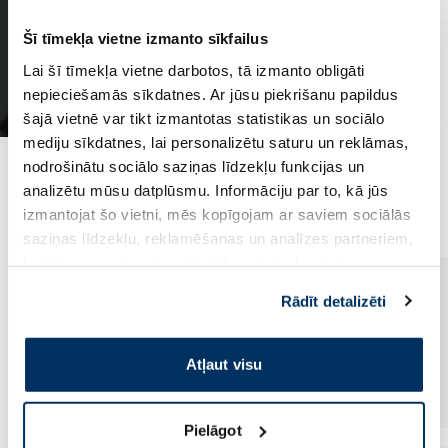
Šī tīmekļa vietne izmanto sīkfailus
Lai šī tīmekļa vietne darbotos, tā izmanto obligāti
nepieciešamās sīkdatnes. Ar jūsu piekrišanu papildus
šajā vietnē var tikt izmantotas statistikas un sociālo
mediju sīkdatnes, lai personalizētu saturu un reklāmas,
nodrošinātu sociālo saziņas līdzekļu funkcijas un
Populārākie kategorijā
analizētu mūsu datplūsmu. Informāciju par to, kā jūs
izmantojat šo vietni, mēs kopīgojam ar saviem sociālās
saziņas līdzekļu, reklamēšanas un analīzes partneriem,
kuri to var apvienot ar citu informāciju, ko viņiem
sniedzat vai ko viņi apkopo, kad lietojat viņu
Rādīt detalizēti
pakalpojumus. Ja piekrītat šo papildu sīkdatņu
izmantošanai, lūdzu, atzīmējiet savu izvēli:
Atļaut visu
Pielāgot