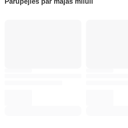
Parūpējies par mājas mīluli