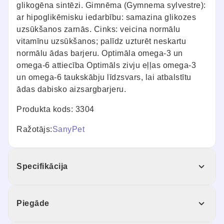
glikogēna sintēzi. Gimnēma (Gymnema sylvestre):
ar hipoglikēmisku iedarbību: samazina glikozes
uzsūkšanos zarnās. Cinks: veicina normālu
vitamīnu uzsūkšanos; palīdz uzturēt neskartu
normālu ādas barjeru. Optimāla omega-3 un
omega-6 attiecība Optimāls zivju eļļas omega-3
un omega-6 taukskābju līdzsvars, lai atbalstītu
ādas dabisko aizsargbarjeru.
Produkta kods: 3304
Ražotājs:
SanyPet
Specifikācija
Piegāde