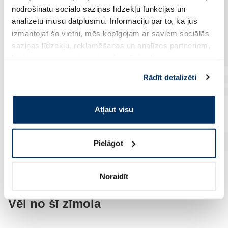
nodrošinātu sociālo saziņas līdzekļu funkcijas un
analizētu mūsu datplūsmu. Informāciju par to, kā jūs
izmantojat šo vietni, mēs kopīgojam ar saviem sociālās
saziņas līdzekļu, reklamēšanas un analīzes partneriem,
kuri to var apvienot ar citu informāciju, ko viņiem
sniedzat vai ko viņi apkopo, kad lietojat viņu
Rādīt detalizēti
pakalpojumus. Ja piekrītat šo papildu sīkdatņu
izmantošanai, lūdzu, atzīmējiet savu izvēli:
Atļaut visu
Pielāgot
Noraidīt
Vēl no šī zīmola