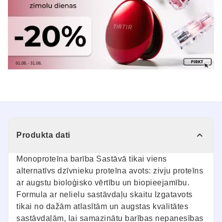
Produkta dati
Monoproteīna barība Sastāvā tikai viens
alternatīvs dzīvnieku proteīna avots: zivju proteīns
ar augstu bioloģisko vērtību un biopieejamību.
Formula ar nelielu sastāvdaļu skaitu Izgatavots
tikai no dažām atlasītām un augstas kvalitātes
sastāvdaļām, lai samazinātu barības nepanesības