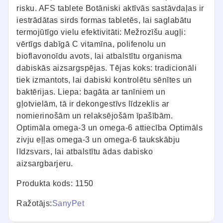
risku. AFS tablete Botāniski aktīvās sastāvdaļas ir
iestrādātas sirds formas tabletēs, lai saglabātu
termojūtīgo vielu efektivitāti: Mežrozīšu augļi:
vērtīgs dabīgā C vitamīna, polifenolu un
bioflavonoīdu avots, lai atbalstītu organisma
dabiskās aizsargspējas. Tējas koks: tradicionāli
tiek izmantots, lai dabiski kontrolētu sēnītes un
baktērijas. Liepa: bagāta ar tanīniem un
gļotvielām, tā ir dekongestīvs līdzeklis ar
nomierinošām un relaksējošām īpašībām.
Optimāla omega-3 un omega-6 attiecība Optimāls
zivju eļļas omega-3 un omega-6 taukskābju
līdzsvars, lai atbalstītu ādas dabisko
aizsargbarjeru.
Produkta kods: 1150
Ražotājs:
SanyPet