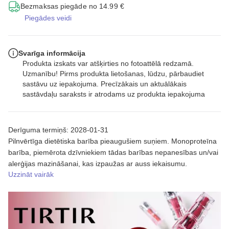
Bezmaksas piegāde no 14.99 €
Piegādes veidi
Svarīga informācija
Produkta izskats var atšķirties no fotoattēlā redzamā.
Uzmanību! Pirms produkta lietošanas, lūdzu, pārbaudiet
sastāvu uz iepakojuma. Precīzākais un aktuālākais
sastāvdaļu saraksts ir atrodams uz produkta iepakojuma
Derīguma termiņš: 2028-01-31
Pilnvērtīga dietētiska barība pieaugušiem suņiem. Monoproteīna
barība, piemērota dzīvniekiem tādas barības nepanesības un/vai
alerģijas mazināšanai, kas izpaužas ar auss iekaisumu.
Uzzināt vairāk