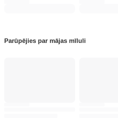
Parūpējies par mājas mīluli