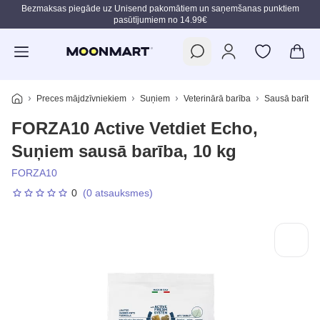
Bezmaksas piegāde uz Unisend pakomātiem un saņemšanas punktiem
pasūtījumiem no 14.99€
Pāriet uz galveno saturu
Preces mājdzīvniekiem
Suņiem
Veterinārā barība
Sausā barība
FORZA10 Active Vetdiet Echo,
Suņiem sausā barība, 10 kg
FORZA10
0
(0 atsauksmes)