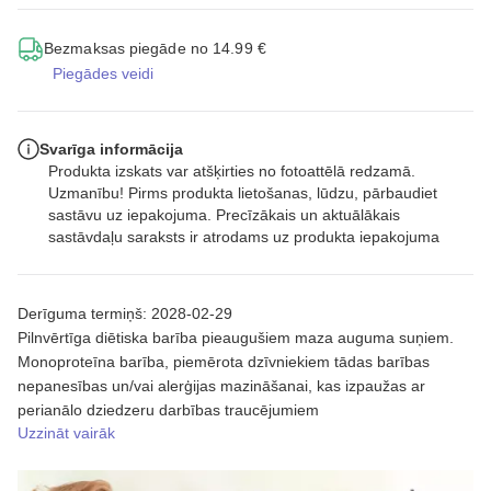
Bezmaksas piegāde no 14.99 €
Piegādes veidi
Svarīga informācija
Produkta izskats var atšķirties no fotoattēlā redzamā.
Uzmanību! Pirms produkta lietošanas, lūdzu, pārbaudiet
sastāvu uz iepakojuma. Precīzākais un aktuālākais
sastāvdaļu saraksts ir atrodams uz produkta iepakojuma
Derīguma termiņš: 2028-02-29
Pilnvērtīga diētiska barība pieaugušiem maza auguma suņiem.
Monoproteīna barība, piemērota dzīvniekiem tādas barības
nepanesības un/vai alerģijas mazināšanai, kas izpaužas ar
perianālo dziedzeru darbības traucējumiem
Uzzināt vairāk