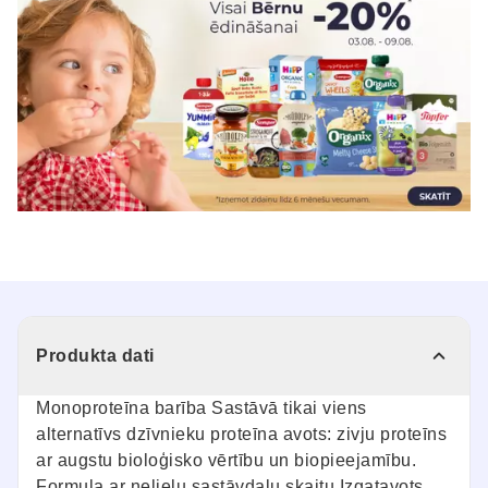
Produkta dati
Monoproteīna barība Sastāvā tikai viens
alternatīvs dzīvnieku proteīna avots: zivju proteīns
ar augstu bioloģisko vērtību un biopieejamību.
Formula ar nelielu sastāvdaļu skaitu Izgatavots