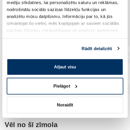
mediju sīkdatnes, lai personalizētu saturu un reklāmas,
nodrošinātu sociālo saziņas līdzekļu funkcijas un
analizētu mūsu datplūsmu. Informāciju par to, kā jūs
izmantojat šo vietni, mēs kopīgojam ar saviem sociālās
saziņas līdzekļu, reklamēšanas un analīzes partneriem,
kuri to var apvienot ar citu informāciju, ko viņiem
sniedzat vai ko viņi apkopo, kad lietojat viņu
Rādīt detalizēti
pakalpojumus. Ja piekrītat šo papildu sīkdatņu
izmantošanai, lūdzu, atzīmējiet savu izvēli:
Atļaut visu
Pielāgot
Noraidīt
Vēl no šī zīmola