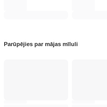
Parūpējies par mājas mīluli