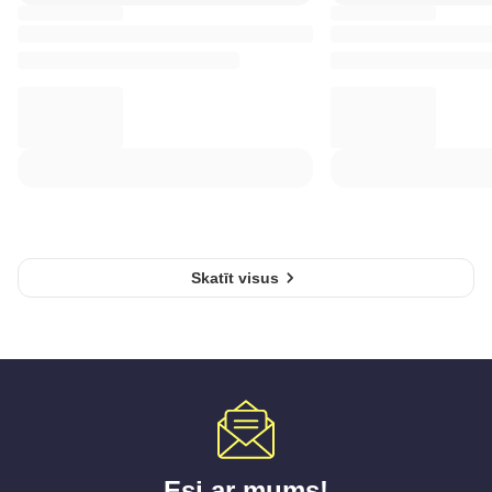
Skatīt visus
Esi ar mums!