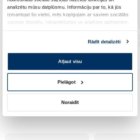
analizētu mūsu datplūsmu. Informāciju par to, kā jūs
izmantojat šo vietni, mēs kopīgojam ar saviem sociālās
saziņas līdzekļu, reklamēšanas un analīzes partneriem,
kuri to var apvienot ar citu informāciju, ko viņiem
sniedzat vai ko viņi apkopo, kad lietojat viņu
Rādīt detalizēti
pakalpojumus. Ja piekrītat šo papildu sīkdatņu
izmantošanai, lūdzu, atzīmējiet savu izvēli:
Atļaut visu
Pielāgot
Noraidīt
Vēl no šī zīmola