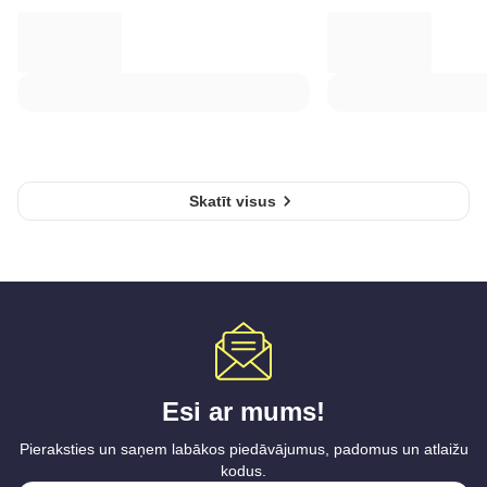
Skatīt visus
Esi ar mums!
Pieraksties un saņem labākos piedāvājumus, padomus un atlaižu
kodus.