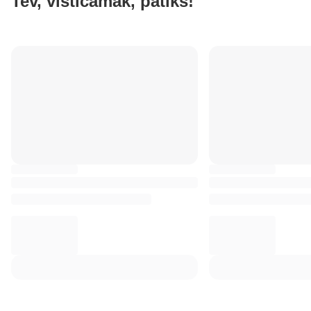
Tev, visticamāk, patiks!