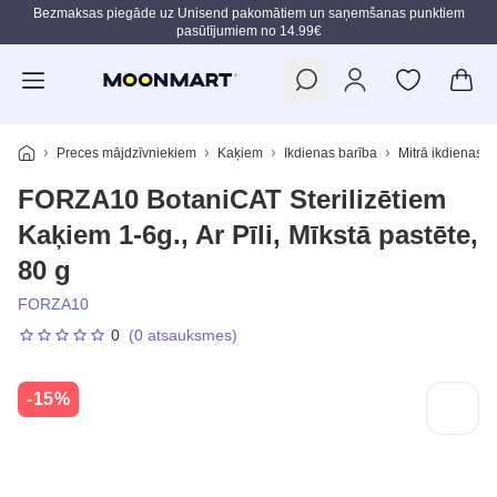
Bezmaksas piegāde uz Unisend pakomātiem un saņemšanas punktiem
pasūtījumiem no 14.99€
Pāriet uz galveno saturu
Preces mājdzīvniekiem
Kaķiem
Ikdienas barība
Mitrā ikdienas b
FORZA10 BotaniCAT Sterilizētiem
Kaķiem 1-6g., Ar Pīli, Mīkstā pastēte,
80 g
FORZA10
0
(0 atsauksmes)
-15%