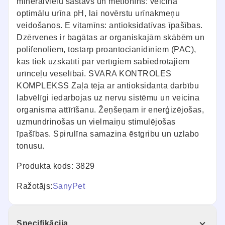
minerālvielu sastāvs un metionīns: veicina
optimālu urīna pH, lai novērstu urīnakmeņu
veidošanos. E vitamīns: antioksidatīvas īpašības.
Dzērvenes ir bagātas ar organiskajām skābēm un
polifenoliem, tostarp proantocianidīniem (PAC),
kas tiek uzskatīti par vērtīgiem sabiedrotajiem
urīnceļu veselībai. SVARA KONTROLES
KOMPLEKSS Zaļā tēja ar antioksidanta darbību
labvēlīgi iedarbojas uz nervu sistēmu un veicina
organisma attīrīšanu. Žeņšeņam ir enerģizējošas,
uzmundrinošas un vielmaiņu stimulējošas
īpašības. Spirulīna samazina ēstgribu un uzlabo
tonusu.
Produkta kods: 3829
Ražotājs:
SanyPet
Specifikācija