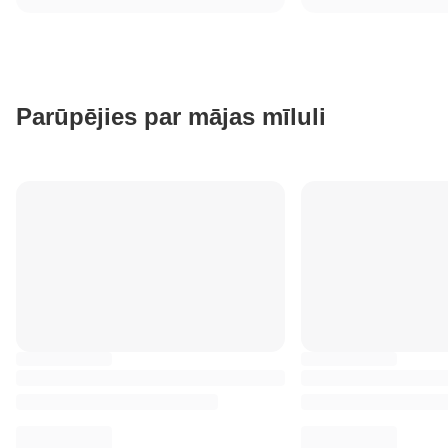
Parūpējies par mājas mīluli