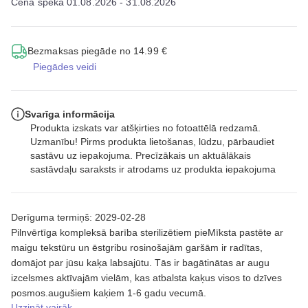
Cena spēkā 01.08.2026 - 31.08.2026
Bezmaksas piegāde no 14.99 €
Piegādes veidi
Svarīga informācija
Produkta izskats var atšķirties no fotoattēlā redzamā.
Uzmanību! Pirms produkta lietošanas, lūdzu, pārbaudiet
sastāvu uz iepakojuma. Precīzākais un aktuālākais
sastāvdaļu saraksts ir atrodams uz produkta iepakojuma
Derīguma termiņš: 2029-02-28
Pilnvērtīga kompleksā barība sterilizētiem pieMīksta pastēte ar
maigu tekstūru un ēstgribu rosinošajām garšām ir radītas,
domājot par jūsu kaķa labsajūtu. Tās ir bagātinātas ar augu
izcelsmes aktīvajām vielām, kas atbalsta kaķus visos to dzīves
posmos.augušiem kaķiem 1-6 gadu vecumā.
Uzzināt vairāk