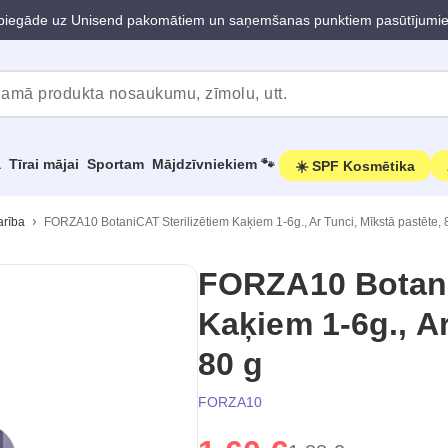
iegāde uz Unisend pakomātiem un saņemšanas punktiem pasūtījumi
a
Tīrai mājai
Sportam
Mājdzīvniekiem 🐾
☀️ SPF Kosmētika
arība
FORZA10 BotaniCAT Sterilizētiem Kaķiem 1-6g., Ar Tunci, Mīkstā pastēte, 
FORZA10 Botani
Kaķiem 1-6g., Ar
80 g
FORZA10