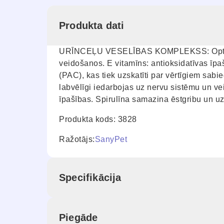
Produkta dati
URĪNCEĻU VESELĪBAS KOMPLEKSS: Optimāls 
veidošanos. E vitamīns: antioksidatīvas īp
(PAC), kas tiek uzskatīti par vērtīgiem s
labvēlīgi iedarbojas uz nervu sistēmu un v
īpašības. Spirulīna samazina ēstgribu un u
Produkta kods: 3828
Ražotājs:
SanyPet
Specifikācija
Piegāde