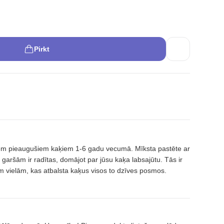
Pirkt
tiem pieaugušiem kaķiem 1-6 gadu vecumā. Mīksta pastēte ar
garšām ir radītas, domājot par jūsu kaķa labsajūtu. Tās ir
m vielām, kas atbalsta kaķus visos to dzīves posmos.