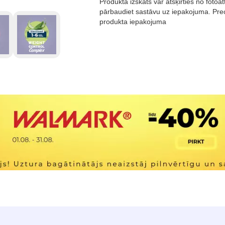
Produkta izskats var atšķirties no foto
pārbaudiet sastāvu uz iepakojuma. Prec
produkta iepakojuma