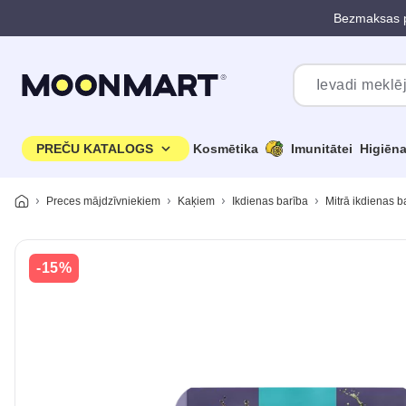
Bezmaksas p
Pāriet uz galveno saturu
PREČU KATALOGS
Kosmētika
Imunitātei
Higiēn
Preces mājdzīvniekiem
Kaķiem
Ikdienas barība
Mitrā ikdienas b
-15%