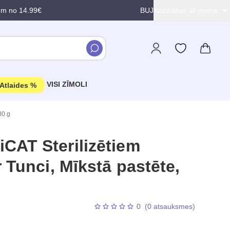
em no 14.99€
BUJ
Sazināties ar mums
VISI ZĪMOLI
Atlaides %
80 g
CAT Sterilizētiem
 Tunci, Mīkstā pastēte,
0
(0 atsauksmes)