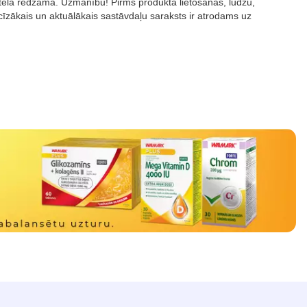
attēlā redzamā. Uzmanību! Pirms produkta lietošanas, lūdzu,
īzākais un aktuālākais sastāvdaļu saraksts ir atrodams uz