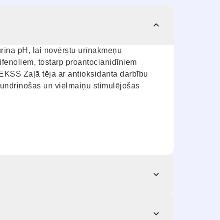
na pH, lai novērstu urīnakmeņu
ifenoliem, tostarp proantocianidīniem
KSS Zaļā tēja ar antioksidanta darbību
mundrinošas un vielmaiņu stimulējošas