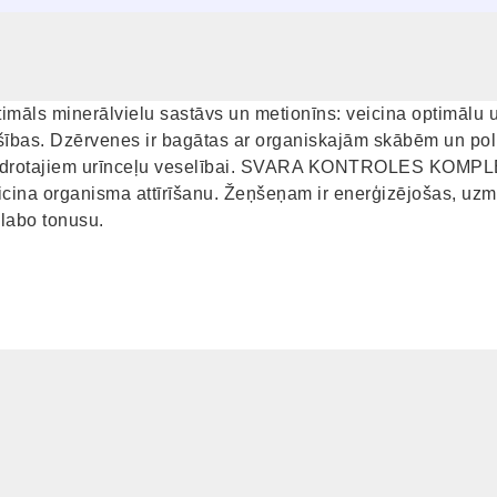
minerālvielu sastāvs un metionīns: veicina optimālu urī
ašības. Dzērvenes ir bagātas ar organiskajām skābēm un pol
abiedrotajiem urīnceļu veselībai. SVARA KONTROLES KOMPLE
eicina organisma attīrīšanu. Žeņšeņam ir enerģizējošas, uz
zlabo tonusu.