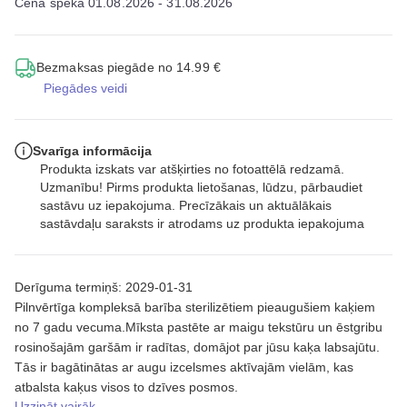
Cena spēkā 01.08.2026 - 31.08.2026
Bezmaksas piegāde no 14.99 €
Piegādes veidi
Svarīga informācija
Produkta izskats var atšķirties no fotoattēlā redzamā.
Uzmanību! Pirms produkta lietošanas, lūdzu, pārbaudiet
sastāvu uz iepakojuma. Precīzākais un aktuālākais
sastāvdaļu saraksts ir atrodams uz produkta iepakojuma
Derīguma termiņš: 2029-01-31
Pilnvērtīga kompleksā barība sterilizētiem pieaugušiem kaķiem
no 7 gadu vecuma.Mīksta pastēte ar maigu tekstūru un ēstgribu
rosinošajām garšām ir radītas, domājot par jūsu kaķa labsajūtu.
Tās ir bagātinātas ar augu izcelsmes aktīvajām vielām, kas
atbalsta kaķus visos to dzīves posmos.
Uzzināt vairāk