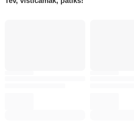
Tev, visticamāk, patiks!