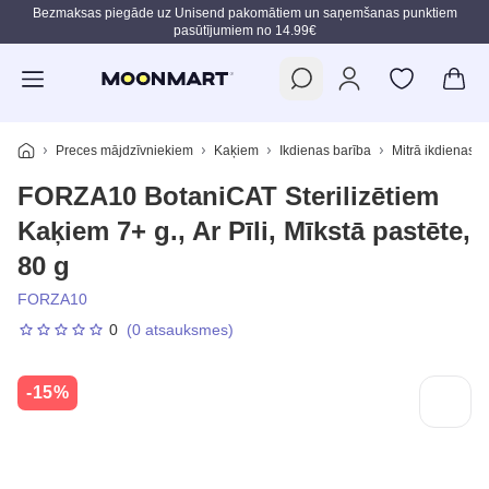
Bezmaksas piegāde uz Unisend pakomātiem un saņemšanas punktiem
pasūtījumiem no 14.99€
Pāriet uz galveno saturu
Preces mājdzīvniekiem
Kaķiem
Ikdienas barība
Mitrā ikdienas b
FORZA10 BotaniCAT Sterilizētiem
Kaķiem 7+ g., Ar Pīli, Mīkstā pastēte,
80 g
FORZA10
0
(0 atsauksmes)
-15%