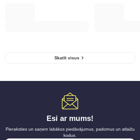
Skatīt visus
Esi ar mums!
Pieraksties un saņem labākos piedāvājumus, padomus un atlaižu
kodus.