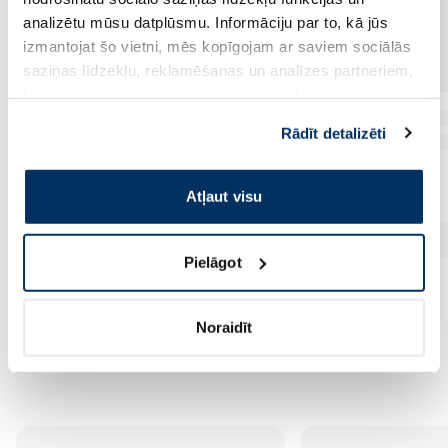
analizētu mūsu datplūsmu. Informāciju par to, kā jūs
izmantojat šo vietni, mēs kopīgojam ar saviem sociālās
saziņas līdzekļu, reklamēšanas un analīzes partneriem,
kuri to var apvienot ar citu informāciju, ko viņiem
sniedzat vai ko viņi apkopo, kad lietojat viņu
Rādīt detalizēti
pakalpojumus. Ja piekrītat šo papildu sīkdatņu
izmantošanai, lūdzu, atzīmējiet savu izvēli:
Atļaut visu
Pielāgot
Noraidīt
Vēl no šī zīmola