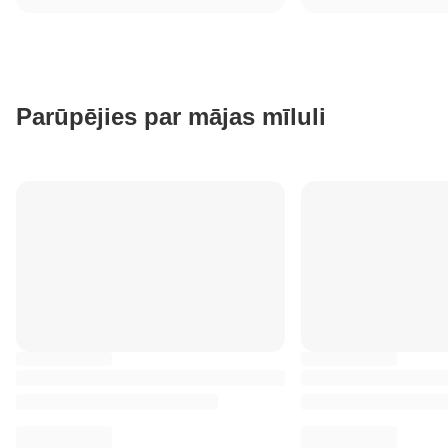
Parūpējies par mājas mīluli