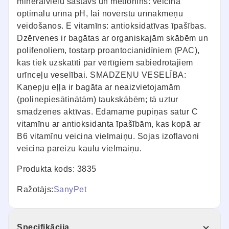
minerālvielu sastāvs un metionīns: veicina
optimālu urīna pH, lai novērstu urīnakmeņu
veidošanos. E vitamīns: antioksidatīvas īpašības.
Dzērvenes ir bagātas ar organiskajām skābēm un
polifenoliem, tostarp proantocianidīniem (PAC),
kas tiek uzskatīti par vērtīgiem sabiedrotajiem
urīnceļu veselībai. SMADZEŅU VESELĪBA:
Kaņepju eļļa ir bagāta ar neaizvietojamām
(polinepiesātinātām) taukskābēm; tā uztur
smadzenes aktīvas. Edamame pupiņas satur C
vitamīnu ar antioksidanta īpašībām, kas kopā ar
B6 vitamīnu veicina vielmaiņu. Sojas izoflavoni
veicina pareizu kaulu vielmaiņu.
Produkta kods: 3835
Ražotājs:
SanyPet
Specifikācija