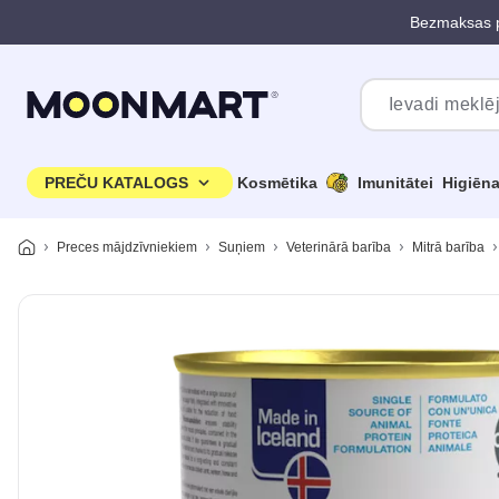
Bezmaksas p
Pāriet uz galveno saturu
PREČU KATALOGS
Kosmētika
Imunitātei
Higiēn
Preces mājdzīvniekiem
Suņiem
Veterinārā barība
Mitrā barība