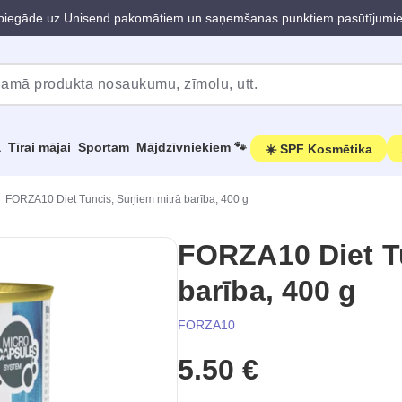
iegāde uz Unisend pakomātiem un saņemšanas punktiem pasūtījumi
a
Tīrai mājai
Sportam
Mājdzīvniekiem 🐾
☀️ SPF Kosmētika
FORZA10 Diet Tuncis, Suņiem mitrā barība, 400 g
FORZA10 Diet T
barība, 400 g
FORZA10
5.50 €