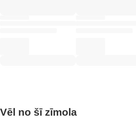
Vēl no šī zīmola