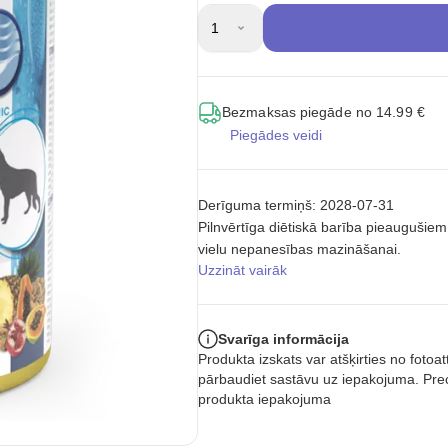
1
Bezmaksas piegāde no 14.99 €
Piegādes veidi
Derīguma termiņš: 2028-07-31
Pilnvērtīga diētiskā barība pieaugušie
vielu nepanesības mazināšanai.
Uzzināt vairāk
Svarīga informācija
Produkta izskats var atšķirties no foto
pārbaudiet sastāvu uz iepakojuma. Prec
produkta iepakojuma