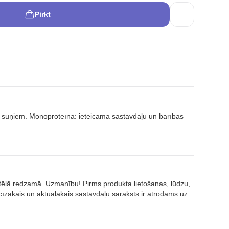
Pirkt
m suņiem. Monoproteīna: ieteicama sastāvdaļu un barības
attēlā redzamā. Uzmanību! Pirms produkta lietošanas, lūdzu,
īzākais un aktuālākais sastāvdaļu saraksts ir atrodams uz