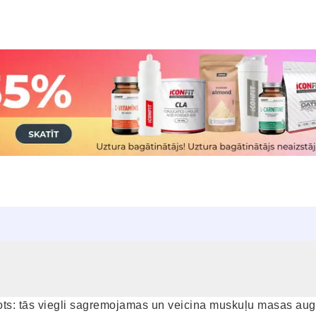
vots: tās viegli sagremojamas un veicina muskuļu masas aug