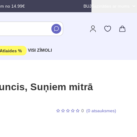
em no 14.99€
BUJ
Sazināties ar mums
VISI ZĪMOLI
Atlaides %
uncis, Suņiem mitrā
0
(0 atsauksmes)