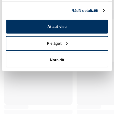
kuri to var apvienot ar citu informāciju, ko viņiem
sniedzat vai ko viņi apkopo, kad lietojat viņu
Rādīt detalizēti
pakalpojumus. Ja piekrītat šo papildu sīkdatņu
izmantošanai, lūdzu, atzīmējiet savu izvēli:
Atļaut visu
Pielāgot
Vēl no šī zīmola
Noraidīt