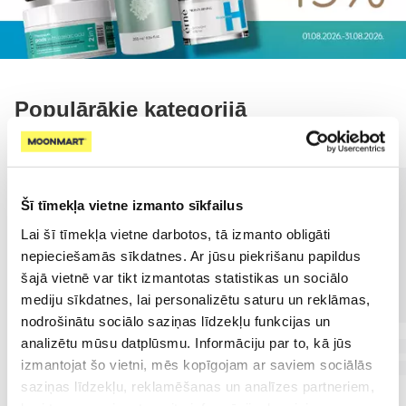
Populārākie kategorijā
Šī tīmekļa vietne izmanto sīkfailus
Lai šī tīmekļa vietne darbotos, tā izmanto obligāti
nepieciešamās sīkdatnes. Ar jūsu piekrišanu papildus
šajā vietnē var tikt izmantotas statistikas un sociālo
mediju sīkdatnes, lai personalizētu saturu un reklāmas,
nodrošinātu sociālo saziņas līdzekļu funkcijas un
analizētu mūsu datplūsmu. Informāciju par to, kā jūs
izmantojat šo vietni, mēs kopīgojam ar saviem sociālās
saziņas līdzekļu, reklamēšanas un analīzes partneriem,