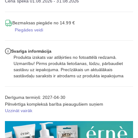
Cena spēkā 01.08.2026 - 31.08.2026
Bezmaksas piegāde no 14.99 €
Piegādes veidi
Svarīga informācija
Produkta izskats var atšķirties no fotoattēlā redzamā.
Uzmanību! Pirms produkta lietošanas, lūdzu, pārbaudiet
sastāvu uz iepakojuma. Precīzākais un aktuālākais
sastāvdaļu saraksts ir atrodams uz produkta iepakojuma
Derīguma termiņš: 2027-04-30
Pilnvērtīga kompleksā barība pieaugušiem suņiem
Uzzināt vairāk