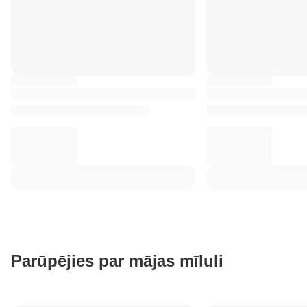
Parūpējies par mājas mīluli