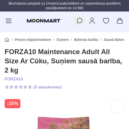
Bezmaksas piegāde uz Unisend pakomātiem un saņemšanas punktiem
pasūtījumiem no 14.99€
Pāriet uz galveno saturu
Preces mājdzīvniekiem
Suņiem
Ikdienas barība
Sausā ikdienas 
FORZA10 Maintenance Adult All
Size Ar Cūku, Suņiem sausā barība,
2 kg
FORZA10
0
(0 atsauksmes)
-15%