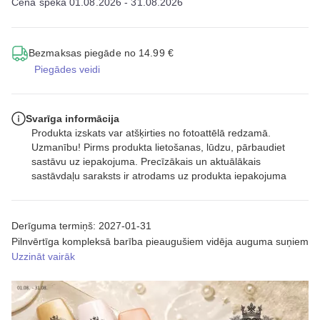
Cena spēkā 01.08.2026 - 31.08.2026
Bezmaksas piegāde no 14.99 €
Piegādes veidi
Svarīga informācija
Produkta izskats var atšķirties no fotoattēlā redzamā.
Uzmanību! Pirms produkta lietošanas, lūdzu, pārbaudiet
sastāvu uz iepakojuma. Precīzākais un aktuālākais
sastāvdaļu saraksts ir atrodams uz produkta iepakojuma
Derīguma termiņš: 2027-01-31
Pilnvērtīga kompleksā barība pieaugušiem vidēja auguma suņiem
Uzzināt vairāk