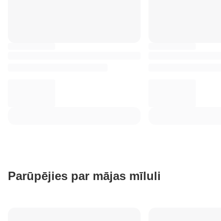
Parūpējies par mājas mīluli