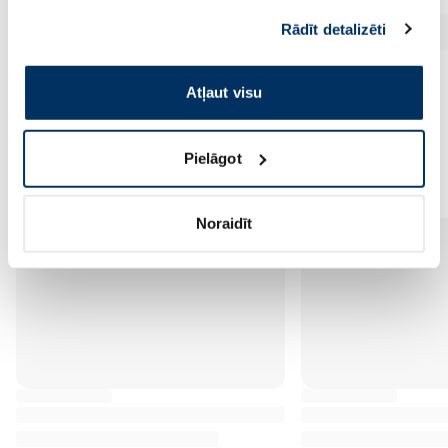
sniedzat vai ko viņi apkopo, kad lietojat viņu
Rādīt detalizēti
pakalpojumus. Ja piekrītat šo papildu sīkdatņu
izmantošanai, lūdzu, atzīmējiet savu izvēli:
Atļaut visu
Vēl no šī zīmola
Pielāgot
Noraidīt