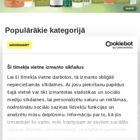
Populārākie kategorijā
Šī tīmekļa vietne izmanto sīkfailus
Lai šī tīmekļa vietne darbotos, tā izmanto obligāti
nepieciešamās sīkdatnes. Ar jūsu piekrišanu papildus
šajā vietnē var tikt izmantotas statistikas un sociālo
mediju sīkdatnes, lai personalizētu saturu un reklāmas,
nodrošinātu sociālo saziņas līdzekļu funkcijas un
analizētu mūsu datplūsmu. Informāciju par to, kā jūs
izmantojat šo vietni, mēs kopīgojam ar saviem sociālās
saziņas līdzekļu, reklamēšanas un analīzes partneriem,
kuri to var apvienot ar citu informāciju, ko viņiem