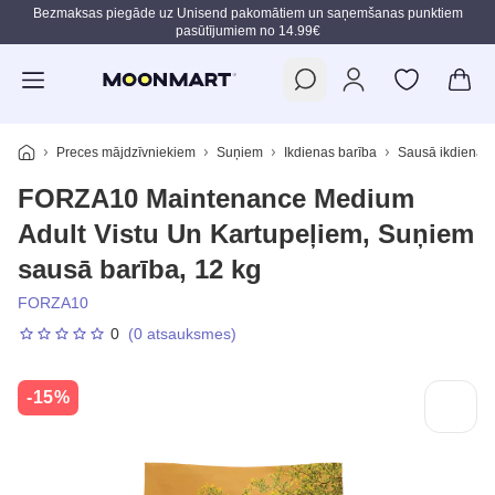
Bezmaksas piegāde uz Unisend pakomātiem un saņemšanas punktiem
pasūtījumiem no 14.99€
Pāriet uz galveno saturu
Preces mājdzīvniekiem
Suņiem
Ikdienas barība
Sausā ikdienas 
FORZA10 Maintenance Medium
Adult Vistu Un Kartupeļiem, Suņiem
sausā barība, 12 kg
FORZA10
0
(0 atsauksmes)
-15%