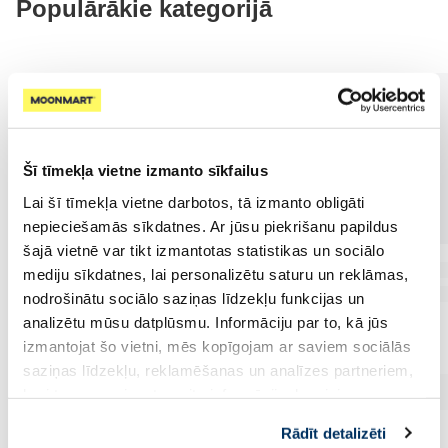
Populārākie kategorijā
Šī tīmekļa vietne izmanto sīkfailus
Lai šī tīmekļa vietne darbotos, tā izmanto obligāti
nepieciešamās sīkdatnes. Ar jūsu piekrišanu papildus
šajā vietnē var tikt izmantotas statistikas un sociālo
mediju sīkdatnes, lai personalizētu saturu un reklāmas,
nodrošinātu sociālo saziņas līdzekļu funkcijas un
analizētu mūsu datplūsmu. Informāciju par to, kā jūs
izmantojat šo vietni, mēs kopīgojam ar saviem sociālās
saziņas līdzekļu, reklamēšanas un analīzes partneriem,
kuri to var apvienot ar citu informāciju, ko viņiem
sniedzat vai ko viņi apkopo, kad lietojat viņu
Rādīt detalizēti
pakalpojumus. Ja piekrītat šo papildu sīkdatņu