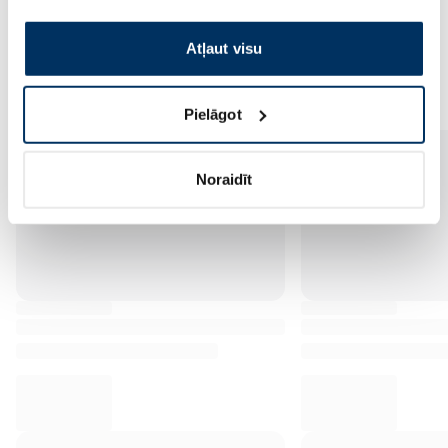
izmantošanai, lūdzu, atzīmējiet savu izvēli:
Atļaut visu
Vēl no šī zīmola
Pielāgot
Noraidīt