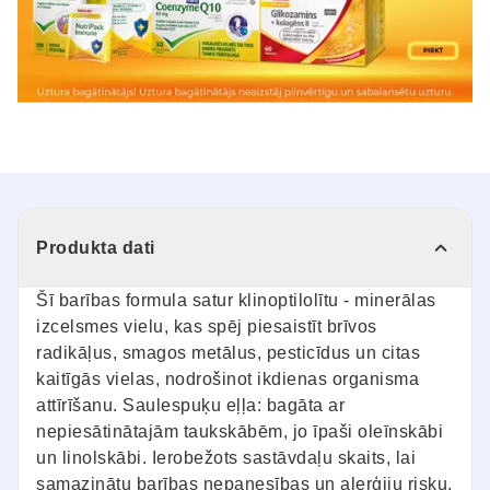
Produkta dati
Šī barības formula satur klinoptilolītu - minerālas
izcelsmes vielu, kas spēj piesaistīt brīvos
radikāļus, smagos metālus, pesticīdus un citas
kaitīgās vielas, nodrošinot ikdienas organisma
attīrīšanu. Saulespuķu eļļa: bagāta ar
nepiesātinātajām taukskābēm, jo īpaši oleīnskābi
un linolskābi. Ierobežots sastāvdaļu skaits, lai
samazinātu barības nepanesības un alerģiju risku.