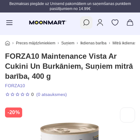
Bezmaksas piegāde uz Unisend pakomātiem un saņemšanas punktiem
pasūtījumiem no 14.99€
Pāriet uz galveno saturu
Preces mājdzīvniekiem
Suņiem
Ikdienas barība
Mitrā ikdienas b
FORZA10 Maintenance Vista Ar
Cukini Un Burkāniem, Suņiem mitrā
barība, 400 g
FORZA10
0
(0 atsauksmes)
-20%