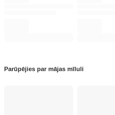
Parūpējies par mājas mīluli