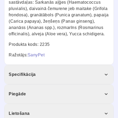
sastāvdaļas: Sarkanās aļģes (Haematococcus
pluvialis), daivainā čemurene jeb maitake (Grifola
frondosa), granātābols (Punica granatum), papaija
(Carica papaya), žeņšeņs (Panax ginseng),
ananāss (Ananas spp.), rozmarīns (Rosmarinus
officinalis), alveja (Aloe vera), Yucca schidigera.
Produkta kods: 2235
Ražotājs:
SanyPet
Specifikācija
Piegāde
Lietošana