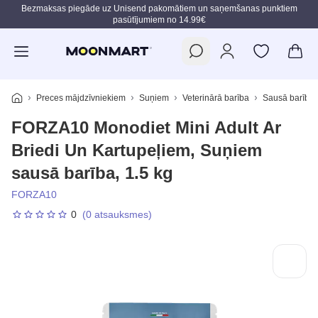
Bezmaksas piegāde uz Unisend pakomātiem un saņemšanas punktiem
pasūtījumiem no 14.99€
Pāriet uz galveno saturu
Preces mājdzīvniekiem
Suņiem
Veterinārā barība
Sausā barība
FORZA10 Monodiet Mini Adult Ar
Briedi Un Kartupeļiem, Suņiem
sausā barība, 1.5 kg
FORZA10
0
(0 atsauksmes)