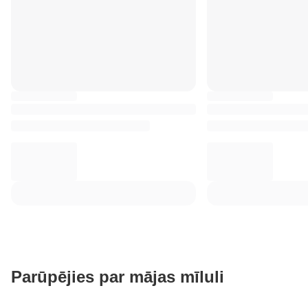
Parūpējies par mājas mīluli