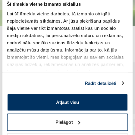
Šī tīmekļa vietne izmanto sīkfailus
Lai šī tīmekļa vietne darbotos, tā izmanto obligāti
nepieciešamās sīkdatnes. Ar jūsu piekrišanu papildus
šajā vietnē var tikt izmantotas statistikas un sociālo
mediju sīkdatnes, lai personalizētu saturu un reklāmas,
Populārākie kategorijā
nodrošinātu sociālo saziņas līdzekļu funkcijas un
analizētu mūsu datplūsmu. Informāciju par to, kā jūs
izmantojat šo vietni, mēs kopīgojam ar saviem sociālās
saziņas līdzekļu, reklamēšanas un analīzes partneriem,
kuri to var apvienot ar citu informāciju, ko viņiem
sniedzat vai ko viņi apkopo, kad lietojat viņu
Rādīt detalizēti
pakalpojumus. Ja piekrītat šo papildu sīkdatņu
izmantošanai, lūdzu, atzīmējiet savu izvēli:
Atļaut visu
Pielāgot