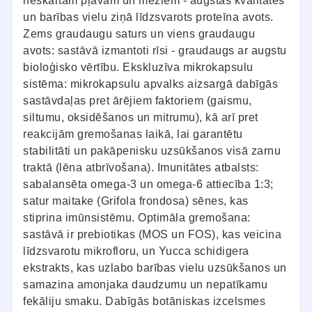
neskartām pļavām un mežiem - augstas kvalitātes
un barības vielu ziņā līdzsvarots proteīna avots.
Zems graudaugu saturs un viens graudaugu
avots: sastāvā izmantoti rīsi - graudaugs ar augstu
bioloģisko vērtību. Ekskluzīva mikrokapsulu
sistēma: mikrokapsulu apvalks aizsargā dabīgās
sastāvdaļas pret ārējiem faktoriem (gaismu,
siltumu, oksidēšanos un mitrumu), kā arī pret
reakcijām gremošanas laikā, lai garantētu
stabilitāti un pakāpenisku uzsūkšanos visā zarnu
traktā (lēna atbrīvošana). Imunitātes atbalsts:
sabalansēta omega-3 un omega-6 attiecība 1:3;
satur maitake (Grifola frondosa) sēnes, kas
stiprina imūnsistēmu. Optimāla gremošana:
sastāvā ir prebiotikas (MOS un FOS), kas veicina
līdzsvarotu mikrofloru, un Yucca schidigera
ekstrakts, kas uzlabo barības vielu uzsūkšanos un
samazina amonjaka daudzumu un nepatīkamu
fekāliju smaku. Dabīgās botāniskas izcelsmes