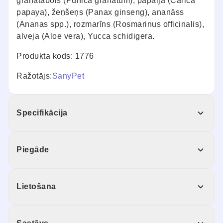
granātābols (Punica granatum), papaija (Carica
papaya), žeņšeņs (Panax ginseng), ananāss
(Ananas spp.), rozmarīns (Rosmarinus officinalis),
alveja (Aloe vera), Yucca schidigera.
Produkta kods: 1776
Ražotājs:
SanyPet
Specifikācija
Piegāde
Lietošana