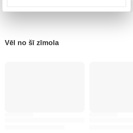
Vēl no šī zīmola