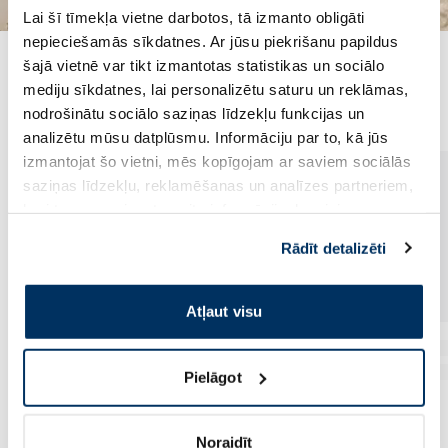
Lai šī tīmekļa vietne darbotos, tā izmanto obligāti
nepieciešamās sīkdatnes. Ar jūsu piekrišanu papildus
šajā vietnē var tikt izmantotas statistikas un sociālo
Populārākie kategorijā
mediju sīkdatnes, lai personalizētu saturu un reklāmas,
nodrošinātu sociālo saziņas līdzekļu funkcijas un
analizētu mūsu datplūsmu. Informāciju par to, kā jūs
izmantojat šo vietni, mēs kopīgojam ar saviem sociālās
saziņas līdzekļu, reklamēšanas un analīzes partneriem,
kuri to var apvienot ar citu informāciju, ko viņiem
sniedzat vai ko viņi apkopo, kad lietojat viņu
Rādīt detalizēti
pakalpojumus. Ja piekrītat šo papildu sīkdatņu
izmantošanai, lūdzu, atzīmējiet savu izvēli:
Atļaut visu
Pielāgot
Noraidīt