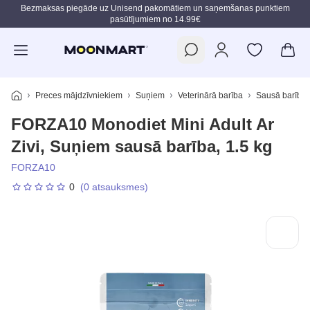
Bezmaksas piegāde uz Unisend pakomātiem un saņemšanas punktiem
pasūtījumiem no 14.99€
Pāriet uz galveno saturu
Preces mājdzīvniekiem
Suņiem
Veterinārā barība
Sausā barība
FORZA10 Monodiet Mini Adult Ar
Zivi, Suņiem sausā barība, 1.5 kg
FORZA10
0
(0 atsauksmes)