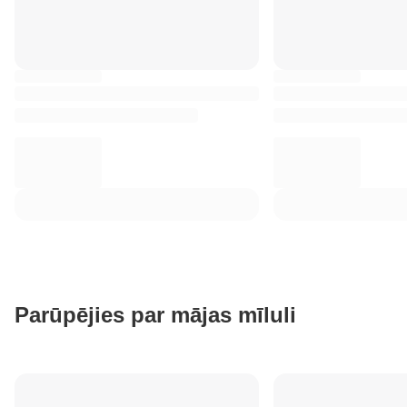
Parūpējies par mājas mīluli