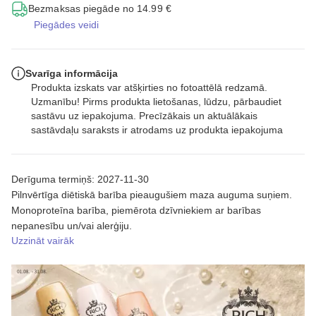
Bezmaksas piegāde no 14.99 €
Piegādes veidi
Svarīga informācija
Produkta izskats var atšķirties no fotoattēlā redzamā.
Uzmanību! Pirms produkta lietošanas, lūdzu, pārbaudiet
sastāvu uz iepakojuma. Precīzākais un aktuālākais
sastāvdaļu saraksts ir atrodams uz produkta iepakojuma
Derīguma termiņš: 2027-11-30
Pilnvērtīga diētiskā barība pieaugušiem maza auguma suņiem.
Monoproteīna barība, piemērota dzīvniekiem ar barības
nepanesību un/vai alerģiju.
Uzzināt vairāk