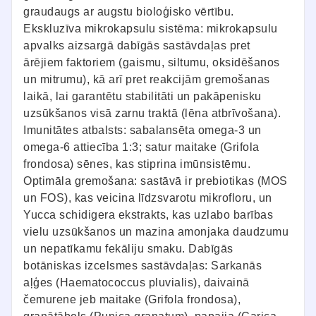
graudaugs ar augstu bioloģisko vērtību.
Ekskluzīva mikrokapsulu sistēma: mikrokapsulu
apvalks aizsargā dabīgās sastāvdaļas pret
ārējiem faktoriem (gaismu, siltumu, oksidēšanos
un mitrumu), kā arī pret reakcijām gremošanas
laikā, lai garantētu stabilitāti un pakāpenisku
uzsūkšanos visā zarnu traktā (lēna atbrīvošana).
Imunitātes atbalsts: sabalansēta omega-3 un
omega-6 attiecība 1:3; satur maitake (Grifola
frondosa) sēnes, kas stiprina imūnsistēmu.
Optimāla gremošana: sastāvā ir prebiotikas (MOS
un FOS), kas veicina līdzsvarotu mikrofloru, un
Yucca schidigera ekstrakts, kas uzlabo barības
vielu uzsūkšanos un mazina amonjaka daudzumu
un nepatīkamu fekāliju smaku. Dabīgās
botāniskas izcelsmes sastāvdaļas: Sarkanās
aļģes (Haematococcus pluvialis), daivainā
čemurene jeb maitake (Grifola frondosa),