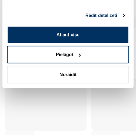
kuri to var apvienot ar citu informāciju, ko viņiem
sniedzat vai ko viņi apkopo, kad lietojat viņu
Rādīt detalizēti
pakalpojumus. Ja piekrītat šo papildu sīkdatņu
izmantošanai, lūdzu, atzīmējiet savu izvēli:
Atļaut visu
Pielāgot
Vēl no šī zīmola
Noraidīt