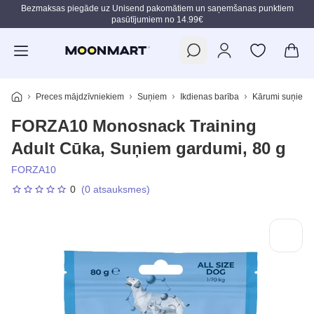
Bezmaksas piegāde uz Unisend pakomātiem un saņemšanas punktiem
pasūtījumiem no 14.99€
Pāriet uz galveno saturu
Preces mājdzīvniekiem
Suņiem
Ikdienas barība
Kārumi suņiem
FORZA10 Monosnack Training
Adult Cūka, Suņiem gardumi, 80 g
FORZA10
0
(0 atsauksmes)