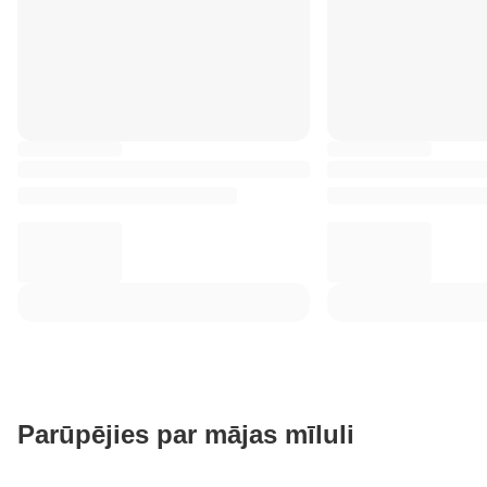
Parūpējies par mājas mīluli