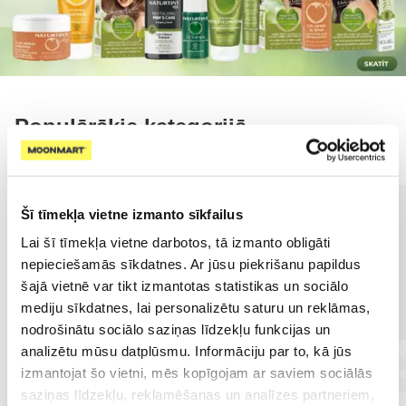
Populārākie kategorijā
Šī tīmekļa vietne izmanto sīkfailus
Lai šī tīmekļa vietne darbotos, tā izmanto obligāti
nepieciešamās sīkdatnes. Ar jūsu piekrišanu papildus
šajā vietnē var tikt izmantotas statistikas un sociālo
mediju sīkdatnes, lai personalizētu saturu un reklāmas,
nodrošinātu sociālo saziņas līdzekļu funkcijas un
analizētu mūsu datplūsmu. Informāciju par to, kā jūs
izmantojat šo vietni, mēs kopīgojam ar saviem sociālās
saziņas līdzekļu, reklamēšanas un analīzes partneriem,