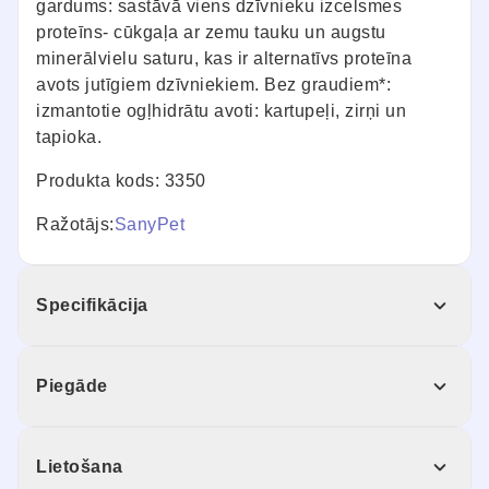
gardums: sastāvā viens dzīvnieku izcelsmes
proteīns- cūkgaļa ar zemu tauku un augstu
minerālvielu saturu, kas ir alternatīvs proteīna
avots jutīgiem dzīvniekiem. Bez graudiem*:
izmantotie ogļhidrātu avoti: kartupeļi, zirņi un
tapioka.
Produkta kods: 3350
Ražotājs:
SanyPet
Specifikācija
Piegāde
Lietošana