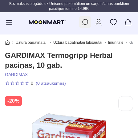
Bezmaksas piegāde uz Unisend pakomātiem un saņemšanas punktiem
pasūtījumiem no 14.99€
Pāriet uz galveno saturu
Uztura bagātinātāji
Uztura bagātinātāji labsajūtai
Imunitāte
GARD
GARDIMAX Termogripp Herbal
paciņas, 10 gab.
GARDIMAX
0
(0 atsauksmes)
-20%