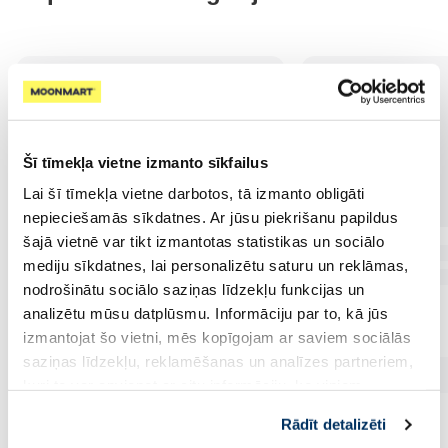
Šī tīmekļa vietne izmanto sīkfailus
Lai šī tīmekļa vietne darbotos, tā izmanto obligāti
nepieciešamās sīkdatnes. Ar jūsu piekrišanu papildus
šajā vietnē var tikt izmantotas statistikas un sociālo
mediju sīkdatnes, lai personalizētu saturu un reklāmas,
nodrošinātu sociālo saziņas līdzekļu funkcijas un
analizētu mūsu datplūsmu. Informāciju par to, kā jūs
izmantojat šo vietni, mēs kopīgojam ar saviem sociālās
saziņas līdzekļu, reklamēšanas un analīzes partneriem,
kuri to var apvienot ar citu informāciju, ko viņiem
sniedzat vai ko viņi apkopo, kad lietojat viņu
Rādīt detalizēti
pakalpojumus. Ja piekrītat šo papildu sīkdatņu