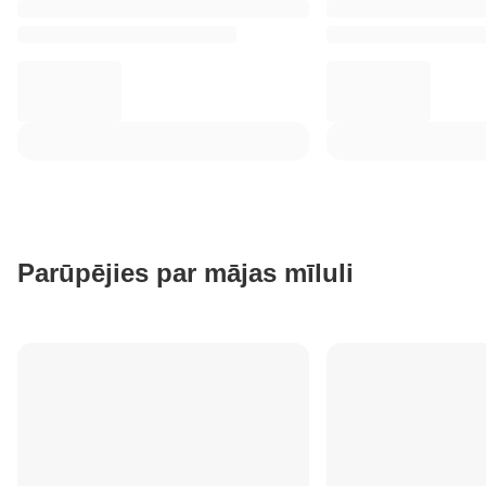
Parūpējies par mājas mīluli