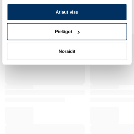
izmantošanai, lūdzu, atzīmējiet savu izvēli:
Atļaut visu
Vēl no šī zīmola
Pielāgot
Noraidīt