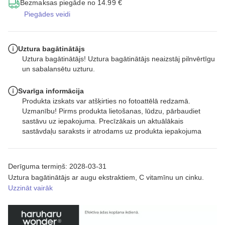
Bezmaksas piegāde no 14.99 €
Piegādes veidi
Uztura bagātinātājs
Uztura bagātinātājs! Uztura bagātinātājs neaizstāj pilnvērtīgu
un sabalansētu uzturu.
Svarīga informācija
Produkta izskats var atšķirties no fotoattēlā redzamā.
Uzmanību! Pirms produkta lietošanas, lūdzu, pārbaudiet
sastāvu uz iepakojuma. Precīzākais un aktuālākais
sastāvdaļu saraksts ir atrodams uz produkta iepakojuma
Derīguma termiņš: 2028-03-31
Uztura bagātinātājs ar augu ekstraktiem, C vitamīnu un cinku.
Uzzināt vairāk