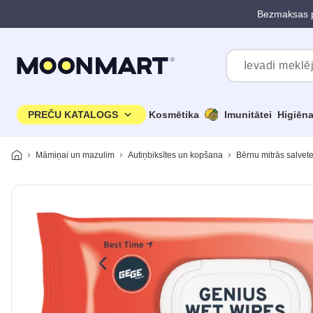
Bezmaksas p
Pāriet uz galveno saturu
PREČU KATALOGS
Kosmētika
Imunitātei
Higiēn
Māmiņai un mazulim
Autiņbiksītes un kopšana
Bērnu mitrās salvet