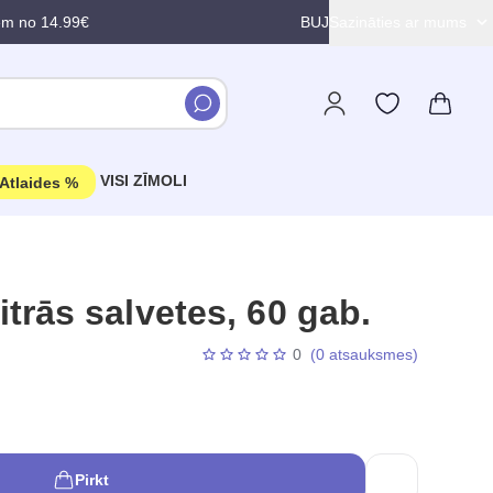
em no 14.99€
BUJ
Sazināties ar mums
VISI ZĪMOLI
Atlaides %
rās salvetes, 60 gab.
0
(0 atsauksmes)
Pirkt