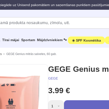
iegāde uz Unisend pakomātiem un saņemšanas punktiem pasūtījumi
a
Tīrai mājai
Sportam
Mājdzīvniekiem 🐾
☀️ SPF Kosmētika
es
GEGE Genius mitrās salvetes, 60 gab.
GEGE Genius mit
GEGE
3.99 €
1