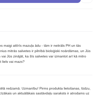
 maigi attīrīs mazuļa ādu - tām ir neitrāls PH un tās
ius mitrās salvetes ir pilnībā bioloģiski noārdāmas, un Jūs
 vai Jūs zinājāt, ka šīs salvetes var izmantot arī kā mitro
t liels vai mazs?
attēlā redzamā. Uzmanību! Pirms produkta lietošanas, lūdzu,
īzākais un aktuālākais sastāvdaļu saraksts ir atrodams uz