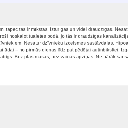
m, tāpēc tās ir mīkstas, izturīgas un videi draudzīgas. Nesa
ši noskalot tualetes podā, jo tās ir draudzīgas kanalizācijas
zīvniekiem. Nesatur dzīvnieku izcelsmes sastāvdaļas. Hipoa
ai ādai – no pirmās dienas līdz pat pēdējai autiņbiksītei. I
 dabīgs. Bez plastmasas, bez vainas apziņas. Ne pārāk sausa
.