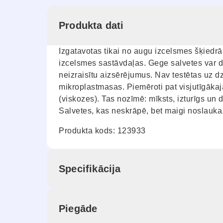
Produkta dati
Izgatavotas tikai no augu izcelsmes šķiedrā
izcelsmes sastāvdaļas. Gege salvetes var dro
neizraisītu aizsērējumus. Nav testētas uz d
mikroplastmasas. Piemēroti pat visjutīgākaj
(viskozes). Tas nozīmē: mīksts, izturīgs un
Salvetes, kas neskrāpē, bet maigi noslauka
Produkta kods: 123933
Specifikācija
Piegāde