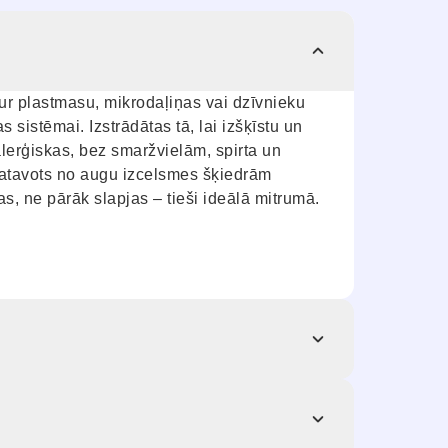
tur plastmasu, mikrodaļiņas vai dzīvnieku
 sistēmai. Izstrādātas tā, lai izšķīstu un
lerģiskas, bez smaržvielām, spirta un
zgatavots no augu izcelsmes šķiedrām
s, ne pārāk slapjas – tieši ideālā mitrumā.