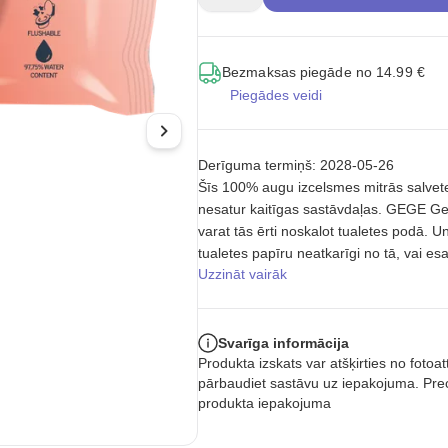
Bezmaksas piegāde no 14.99 €
Piegādes veidi
Derīguma termiņš: 2028-05-26
Šīs 100% augu izcelsmes mitrās salvetes
nesatur kaitīgas sastāvdaļas. GEGE Gen
varat tās ērti noskalot tualetes podā. Un
tualetes papīru neatkarīgi no tā, vai esa
Uzzināt vairāk
Svarīga informācija
Produkta izskats var atšķirties no foto
pārbaudiet sastāvu uz iepakojuma. Prec
produkta iepakojuma