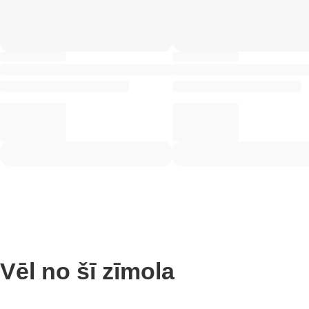
Vēl no šī zīmola