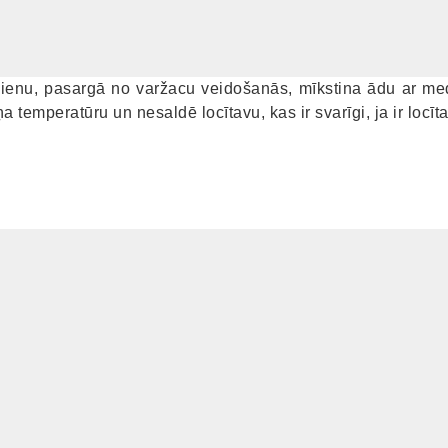
edienu, pasargā no varžacu veidošanās, mīkstina ādu ar med
a temperatūru un nesaldē locītavu, kas ir svarīgi, ja ir locī