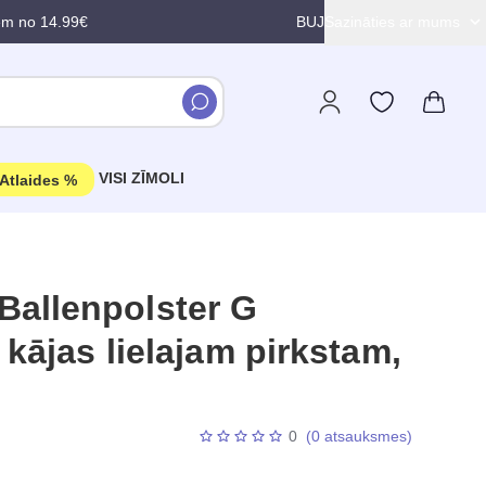
em no 14.99€
BUJ
Sazināties ar mums
VISI ZĪMOLI
Atlaides %
allenpolster G
 kājas lielajam pirkstam,
0
(0 atsauksmes)