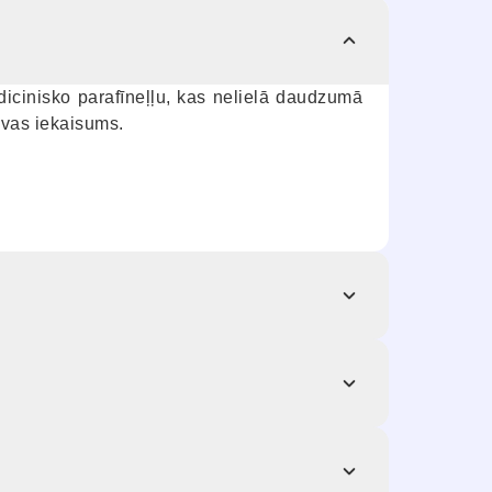
icinisko parafīneļļu, kas nelielā daudzumā
tavas iekaisums.