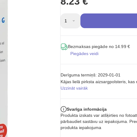
8.23 €
1
Bezmaksas piegāde no 14.99 €
Piegādes veidi
Derīguma termiņš: 2029-01-01
Kājas lielā pirksta aizsargpolsteris, k
Uzzināt vairāk
Svarīga informācija
Produkta izskats var atšķirties no foto
pārbaudiet sastāvu uz iepakojuma. Prec
produkta iepakojuma