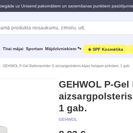
iegāde uz Unisend pakomātiem un saņemšanas punktiem pasūtījumi
a
Tīrai mājai
Sportam
Mājdzīvniekiem 🐾
☀️ SPF Kosmētika
GEHWOL P-Gel Ballenpolster G aizsargpolsteris kājas lielajam pirkstam, 1 gab.
GEHWOL P-Gel B
aizsargpolsteris
1 gab.
GEHWOL