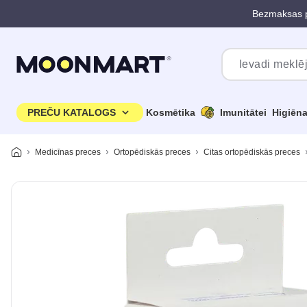
Bezmaksas p
Pāriet uz galveno saturu
PREČU KATALOGS
Kosmētika
Imunitātei
Higiēn
Medicīnas preces
Ortopēdiskās preces
Citas ortopēdiskās preces