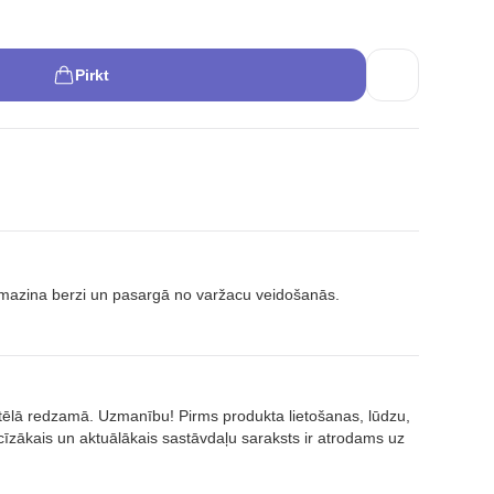
Pirkt
as mazina berzi un pasargā no varžacu veidošanās.
attēlā redzamā. Uzmanību! Pirms produkta lietošanas, lūdzu,
īzākais un aktuālākais sastāvdaļu saraksts ir atrodams uz