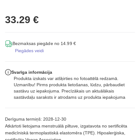
33.29 €
Bezmaksas piegāde no 14.99 €
Piegādes veidi
Svarīga informācija
Produkta izskats var atšķirties no fotoattēlā redzamā.
Uzmanību! Pirms produkta lietošanas, lūdzu, pārbaudiet
sastāvu uz iepakojuma. Precīzākais un aktuālākais
sastāvdaļu saraksts ir atrodams uz produkta iepakojuma
Derīguma termiņš: 2028-12-30
Atkārtoti lietojama menstruālā piltuve, izgatavota no sertificēta
medicīniskā termoplastiskā elastomēra (TPE). Hipoalerģiska,
sertificēta Vegan Association.