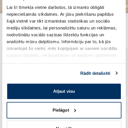
Lai šī tīmekļa vietne darbotos, tā izmanto obligāti
nepieciešamās sīkdatnes. Ar jūsu piekrišanu papildus
šajā vietnē var tikt izmantotas statistikas un sociālo
mediju sīkdatnes, lai personalizētu saturu un reklāmas,
Populārākie kategorijā
nodrošinātu sociālo saziņas līdzekļu funkcijas un
analizētu mūsu datplūsmu. Informāciju par to, kā jūs
izmantojat šo vietni, mēs kopīgojam ar saviem sociālās
saziņas līdzekļu, reklamēšanas un analīzes partneriem,
kuri to var apvienot ar citu informāciju, ko viņiem
sniedzat vai ko viņi apkopo, kad lietojat viņu
Rādīt detalizēti
pakalpojumus. Ja piekrītat šo papildu sīkdatņu
izmantošanai, lūdzu, atzīmējiet savu izvēli:
Atļaut visu
Pielāgot