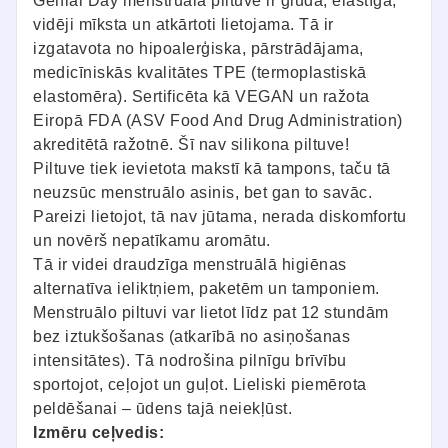
Genial Day menstruālā piltuve ir gluda, elastīga,
vidēji mīksta un atkārtoti lietojama. Tā ir
izgatavota no hipoalerģiska, pārstrādājama,
medicīniskās kvalitātes TPE (termoplastiskā
elastomēra). Sertificēta kā VEGAN un ražota
Eiropā FDA (ASV Food And Drug Administration)
akreditētā ražotnē. Šī nav silikona piltuve!
Piltuve tiek ievietota makstī kā tampons, taču tā
neuzsūc menstruālo asinis, bet gan to savāc.
Pareizi lietojot, tā nav jūtama, nerada diskomfortu
un novērš nepatīkamu aromātu.
Tā ir videi draudzīga menstruālā higiēnas
alternatīva ieliktņiem, paketēm un tamponiem.
Menstruālo piltuvi var lietot līdz pat 12 stundām
bez iztukšošanas (atkarībā no asiņošanas
intensitātes). Tā nodrošina pilnīgu brīvību
sportojot, ceļojot un guļot. Lieliski piemērota
peldēšanai – ūdens tajā neiekļūst.
Izmēru ceļvedis: