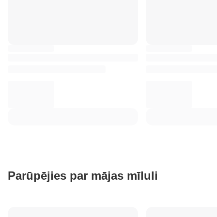
Parūpējies par mājas mīluli