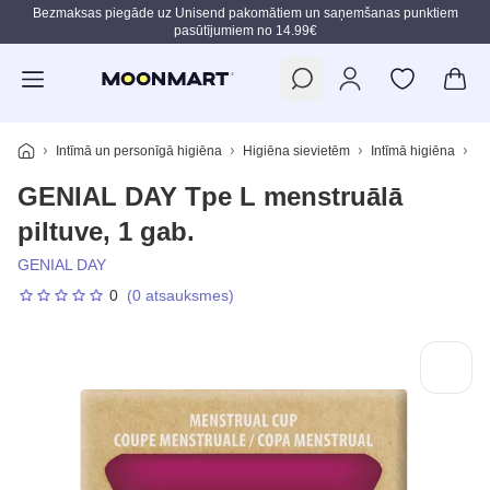
Bezmaksas piegāde uz Unisend pakomātiem un saņemšanas punktiem
pasūtījumiem no 14.99€
Pāriet uz galveno saturu
Intīmā un personīgā higiēna
Higiēna sievietēm
Intīmā higiēna
Me
GENIAL DAY Tpe L menstruālā
piltuve, 1 gab.
GENIAL DAY
0
(0 atsauksmes)