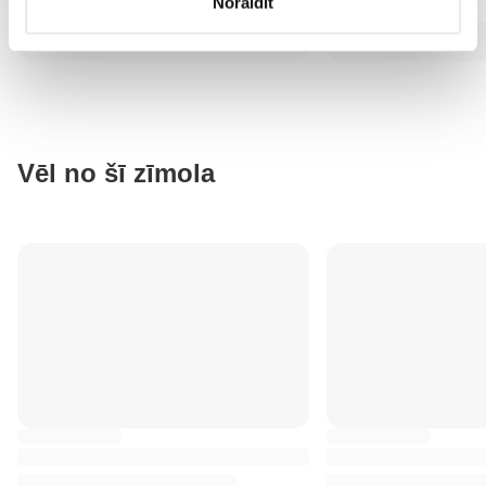
Noraidīt
Vēl no šī zīmola