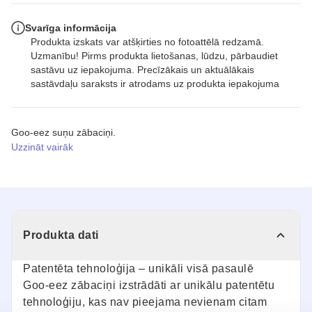
Svarīga informācija
Produkta izskats var atšķirties no fotoattēlā redzamā.
Uzmanību! Pirms produkta lietošanas, lūdzu, pārbaudiet
sastāvu uz iepakojuma. Precīzākais un aktuālākais
sastāvdaļu saraksts ir atrodams uz produkta iepakojuma
Goo-eez suņu zābaciņi.
Uzzināt vairāk
Produkta dati
Patentēta tehnoloģija – unikāli visā pasaulē
Goo-eez zābaciņi izstrādāti ar unikālu patentētu
tehnoloģiju, kas nav pieejama nevienam citam