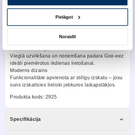
Speciāla silikona neslīdošā zole nodrošina
lielisku saķeri gan uz ledus un sniega, gan gludas
Pielāgot
virsmas.
Ūdensizturīgi un elpojoši
Aizsargā pret mitrumu, vienlaikus ļaujot ķepām
Noraidīt
elpot un saglabāt komfortu.
Ātri un ērti lietojami
Vieglā uzvilkšana un noņemšana padara Goo-eez
ideāli piemērotus ikdienas lietošanai.
Moderns dizains
Funkcionalitāte apvienota ar stilīgu izskatu – jūsu
suns izskatīsies lieliski jebkuros laikapstākļos.
Produkta kods: 2925
Specifikācija