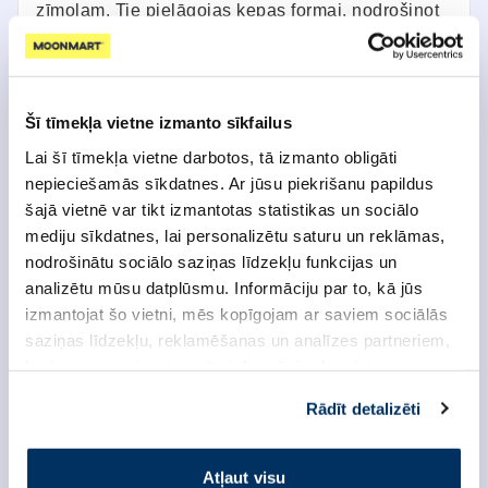
zīmolam. Tie pielāgojas ķepas formai, nodrošinot
ideālu piegulšanu un komfortu.
Vairs nekrīt nost
Pateicoties elastīgajam materiālam un ciešajai
piegulšanai, zābaciņi stingri turas uz ķepām, pat
Šī tīmekļa vietne izmanto sīkfailus
skrienot, lecot vai ejot pa sarežģītu reljefu.
Lai šī tīmekļa vietne darbotos, tā izmanto obligāti
Aizsardzība ziemā
nepieciešamās sīkdatnes. Ar jūsu piekrišanu papildus
Pasargā ķepas no sniega, ledus, sāls un
šajā vietnē var tikt izmantotas statistikas un sociālo
apsaldējumiem. Siltumu saglabājošais materiāls
mediju sīkdatnes, lai personalizētu saturu un reklāmas,
nodrošina komfortu arī ļoti zemās temperatūrās.
nodrošinātu sociālo saziņas līdzekļu funkcijas un
Aizsardzība vasarā
analizētu mūsu datplūsmu. Informāciju par to, kā jūs
Aizsargā no karsta asfalta un uzkarsušām
izmantojat šo vietni, mēs kopīgojam ar saviem sociālās
pludmales smiltīm, novēršot apdegumus un
saziņas līdzekļu, reklamēšanas un analīzes partneriem,
diskomfortu.
kuri to var apvienot ar citu informāciju, ko viņiem
Aizsardzība dabā
sniedzat vai ko viņi apkopo, kad lietojat viņu
Samazina savainošanās risku mežā, pļavā vai
Rādīt detalizēti
pakalpojumus. Ja piekrītat šo papildu sīkdatņu
kalnos – pasargā no asiem akmeņiem, zariem un
izmantošanai, lūdzu, atzīmējiet savu izvēli:
ērkšķiem.
Atļaut visu
Neslīdoša silikona zole