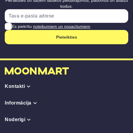
Pieraksties un saņem labākos piedāvājumus, padomus un atlaižu
kodus.
Es piekrītu
noteikumiem un nosacījumiem
Pieteikties
Kontakti
Informācija
Noderīgi