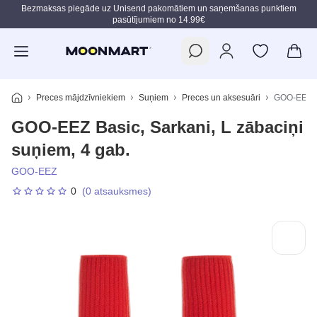
Bezmaksas piegāde uz Unisend pakomātiem un saņemšanas punktiem
pasūtījumiem no 14.99€
Pāriet uz galveno saturu
Preces mājdzīvniekiem
Suņiem
Preces un aksesuāri
GOO-EEZ Ba
GOO-EEZ Basic, Sarkani, L zābaciņi
suņiem, 4 gab.
GOO-EEZ
0
(0 atsauksmes)