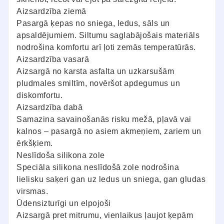
Aizsardzība ziemā
Pasargā ķepas no sniega, ledus, sāls un
apsaldējumiem. Siltumu saglabājošais materiāls
nodrošina komfortu arī ļoti zemās temperatūrās.
Aizsardzība vasarā
Aizsargā no karsta asfalta un uzkarsušām
pludmales smiltīm, novēršot apdegumus un
diskomfortu.
Aizsardzība dabā
Samazina savainošanās risku mežā, pļavā vai
kalnos – pasargā no asiem akmeņiem, zariem un
ērkšķiem.
Neslīdoša silikona zole
Speciāla silikona neslīdošā zole nodrošina
lielisku saķeri gan uz ledus un sniega, gan gludas
virsmas.
Ūdensizturīgi un elpojoši
Aizsargā pret mitrumu, vienlaikus ļaujot ķepām