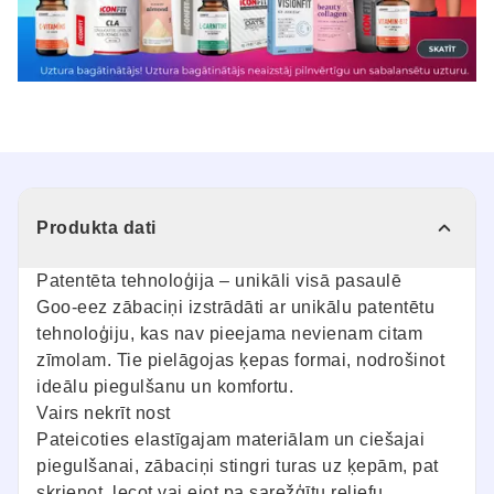
Produkta dati
Patentēta tehnoloģija – unikāli visā pasaulē
Goo-eez zābaciņi izstrādāti ar unikālu patentētu
tehnoloģiju, kas nav pieejama nevienam citam
zīmolam. Tie pielāgojas ķepas formai, nodrošinot
ideālu piegulšanu un komfortu.
Vairs nekrīt nost
Pateicoties elastīgajam materiālam un ciešajai
piegulšanai, zābaciņi stingri turas uz ķepām, pat
skrienot, lecot vai ejot pa sarežģītu reljefu.