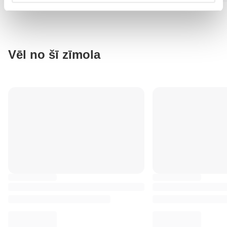
Vēl no šī zīmola