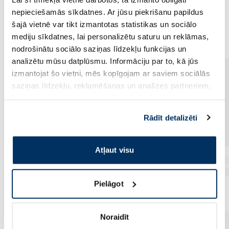
nepieciešamās sīkdatnes. Ar jūsu piekrišanu papildus
Populārākie kategorijā
šajā vietnē var tikt izmantotas statistikas un sociālo
mediju sīkdatnes, lai personalizētu saturu un reklāmas,
nodrošinātu sociālo saziņas līdzekļu funkcijas un
analizētu mūsu datplūsmu. Informāciju par to, kā jūs
izmantojat šo vietni, mēs kopīgojam ar saviem sociālās
saziņas līdzekļu, reklamēšanas un analīzes partneriem,
kuri to var apvienot ar citu informāciju, ko viņiem
sniedzat vai ko viņi apkopo, kad lietojat viņu
Rādīt detalizēti
pakalpojumus. Ja piekrītat šo papildu sīkdatņu
izmantošanai, lūdzu, atzīmējiet savu izvēli:
Atļaut visu
Pielāgot
Noraidīt