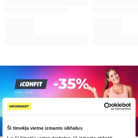
Šī tīmekļa vietne izmanto sīkfailus
Lai šī tīmekļa vietne darbotos, tā izmanto obligāti