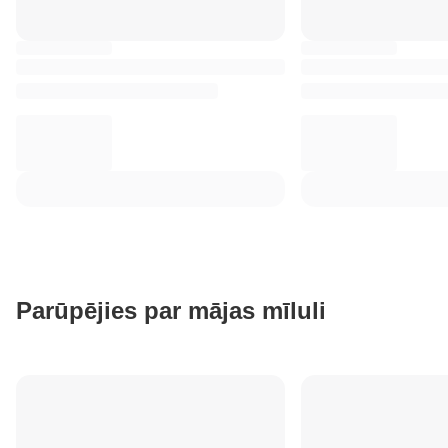
Parūpējies par mājas mīluli