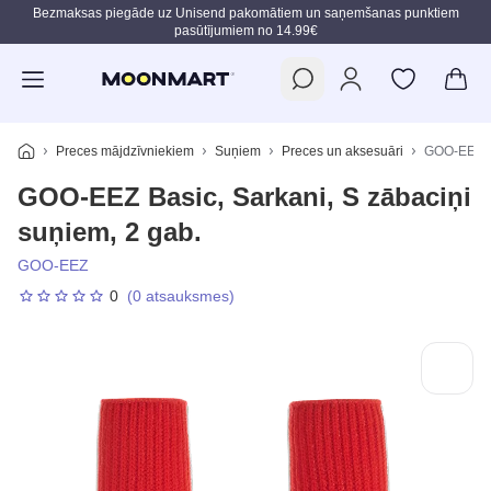
Bezmaksas piegāde uz Unisend pakomātiem un saņemšanas punktiem
pasūtījumiem no 14.99€
Pāriet uz galveno saturu
Preces mājdzīvniekiem
Suņiem
Preces un aksesuāri
GOO-EEZ Ba
GOO-EEZ Basic, Sarkani, S zābaciņi
suņiem, 2 gab.
GOO-EEZ
0
(0 atsauksmes)