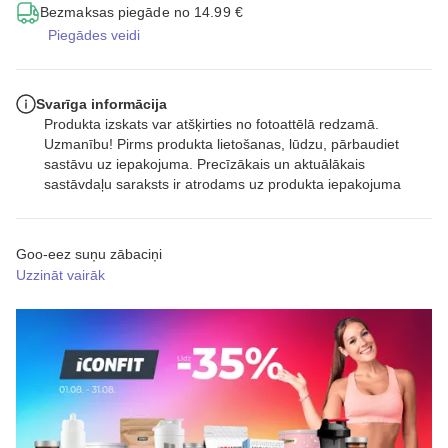
Bezmaksas piegāde no 14.99 €
Piegādes veidi
Svarīga informācija
Produkta izskats var atšķirties no fotoattēlā redzamā.
Uzmanību! Pirms produkta lietošanas, lūdzu, pārbaudiet
sastāvu uz iepakojuma. Precīzākais un aktuālākais
sastāvdaļu saraksts ir atrodams uz produkta iepakojuma
Goo-eez suņu zābaciņi
Uzzināt vairāk