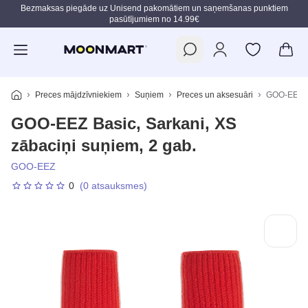
Bezmaksas piegāde uz Unisend pakomātiem un saņemšanas punktiem
pasūtījumiem no 14.99€
Pāriet uz galveno saturu
Preces mājdzīvniekiem
Suņiem
Preces un aksesuāri
GOO-EEZ Ba
GOO-EEZ Basic, Sarkani, XS
zābaciņi suņiem, 2 gab.
GOO-EEZ
0
(0 atsauksmes)