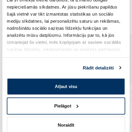
nepieciešamās sīkdatnes. Ar jūsu piekrišanu papildus
Populārākie kategorijā
šajā vietnē var tikt izmantotas statistikas un sociālo
mediju sīkdatnes, lai personalizētu saturu un reklāmas,
nodrošinātu sociālo saziņas līdzekļu funkcijas un
analizētu mūsu datplūsmu. Informāciju par to, kā jūs
izmantojat šo vietni, mēs kopīgojam ar saviem sociālās
saziņas līdzekļu, reklamēšanas un analīzes partneriem,
kuri to var apvienot ar citu informāciju, ko viņiem
sniedzat vai ko viņi apkopo, kad lietojat viņu
Rādīt detalizēti
pakalpojumus. Ja piekrītat šo papildu sīkdatņu
izmantošanai, lūdzu, atzīmējiet savu izvēli:
Atļaut visu
Pielāgot
Noraidīt