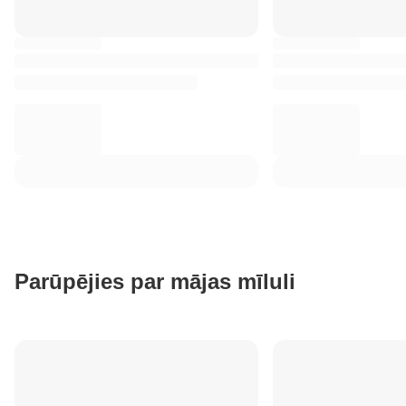
Parūpējies par mājas mīluli