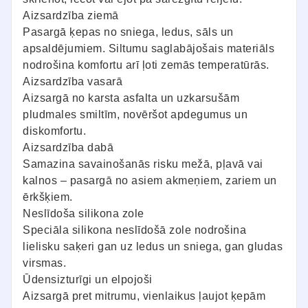
Aizsardzība ziemā
Pasargā ķepas no sniega, ledus, sāls un
apsaldējumiem. Siltumu saglabājošais materiāls
nodrošina komfortu arī ļoti zemās temperatūrās.
Aizsardzība vasarā
Aizsargā no karsta asfalta un uzkarsušām
pludmales smiltīm, novēršot apdegumus un
diskomfortu.
Aizsardzība dabā
Samazina savainošanās risku mežā, pļavā vai
kalnos – pasargā no asiem akmeņiem, zariem un
ērkšķiem.
Neslīdoša silikona zole
Speciāla silikona neslīdošā zole nodrošina
lielisku saķeri gan uz ledus un sniega, gan gludas
virsmas.
Ūdensizturīgi un elpojoši
Aizsargā pret mitrumu, vienlaikus ļaujot ķepām