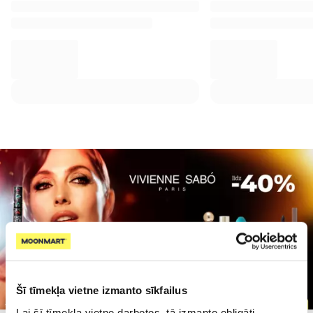
Šī tīmekļa vietne izmanto sīkfailus
Lai šī tīmekļa vietne darbotos, tā izmanto obligāti