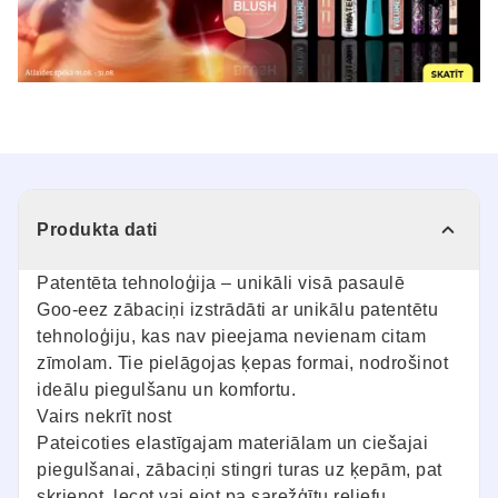
Produkta dati
Patentēta tehnoloģija – unikāli visā pasaulē
Goo-eez zābaciņi izstrādāti ar unikālu patentētu
tehnoloģiju, kas nav pieejama nevienam citam
zīmolam. Tie pielāgojas ķepas formai, nodrošinot
ideālu piegulšanu un komfortu.
Vairs nekrīt nost
Pateicoties elastīgajam materiālam un ciešajai
piegulšanai, zābaciņi stingri turas uz ķepām, pat
skrienot, lecot vai ejot pa sarežģītu reljefu.