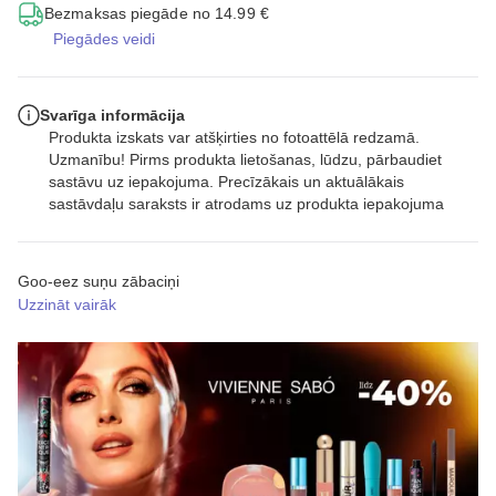
Bezmaksas piegāde no 14.99 €
Piegādes veidi
Svarīga informācija
Produkta izskats var atšķirties no fotoattēlā redzamā.
Uzmanību! Pirms produkta lietošanas, lūdzu, pārbaudiet
sastāvu uz iepakojuma. Precīzākais un aktuālākais
sastāvdaļu saraksts ir atrodams uz produkta iepakojuma
Goo-eez suņu zābaciņi
Uzzināt vairāk