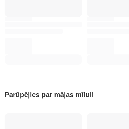
Parūpējies par mājas mīluli