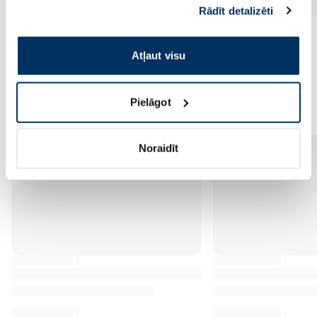
Rādīt detalizēti
pakalpojumus. Ja piekrītat šo papildu sīkdatņu
izmantošanai, lūdzu, atzīmējiet savu izvēli:
Atļaut visu
Vēl no šī zīmola
Pielāgot
Noraidīt