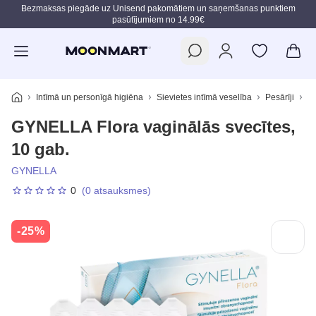
Bezmaksas piegāde uz Unisend pakomātiem un saņemšanas punktiem
pasūtījumiem no 14.99€
Pāriet uz galveno saturu
Intīmā un personīgā higiēna
Sievietes intīmā veselība
Pesārīji
GY
GYNELLA Flora vaginālās svecītes,
10 gab.
GYNELLA
0
(0 atsauksmes)
-25%