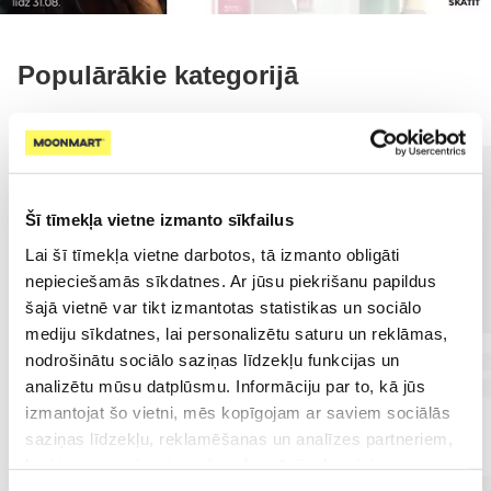
Populārākie kategorijā
Šī tīmekļa vietne izmanto sīkfailus
Lai šī tīmekļa vietne darbotos, tā izmanto obligāti
nepieciešamās sīkdatnes. Ar jūsu piekrišanu papildus
šajā vietnē var tikt izmantotas statistikas un sociālo
mediju sīkdatnes, lai personalizētu saturu un reklāmas,
nodrošinātu sociālo saziņas līdzekļu funkcijas un
analizētu mūsu datplūsmu. Informāciju par to, kā jūs
izmantojat šo vietni, mēs kopīgojam ar saviem sociālās
saziņas līdzekļu, reklamēšanas un analīzes partneriem,
kuri to var apvienot ar citu informāciju, ko viņiem
sniedzat vai ko viņi apkopo, kad lietojat viņu