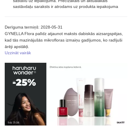
sastāvu uz iepakojuma. Precīzākais un aktuālākais
sastāvdaļu saraksts ir atrodams uz produkta iepakojuma
Derīguma termiņš: 2028-05-31
GYNELLA Flora palīdz atjaunot maksts dabiskās aizsargspējas,
kad tās mazinājušās mikrofloras izmaiņu gadījumos, ko radījuši
ārēji apstākļi.
Uzzināt vairāk