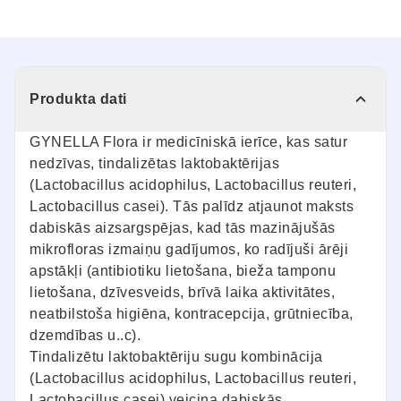
Produkta dati
GYNELLA Flora ir medicīniskā ierīce, kas satur
nedzīvas, tindalizētas laktobaktērijas
(Lactobacillus acidophilus, Lactobacillus reuteri,
Lactobacillus casei). Tās palīdz atjaunot maksts
dabiskās aizsargspējas, kad tās mazinājušās
mikrofloras izmaiņu gadījumos, ko radījuši ārēji
apstākļi (antibiotiku lietošana, bieža tamponu
lietošana, dzīvesveids, brīvā laika aktivitātes,
neatbilstoša higiēna, kontracepcija, grūtniecība,
dzemdības u..c).
Tindalizētu laktobaktēriju sugu kombinācija
(Lactobacillus acidophilus, Lactobacillus reuteri,
Lactobacillus casei) veicina dabiskās