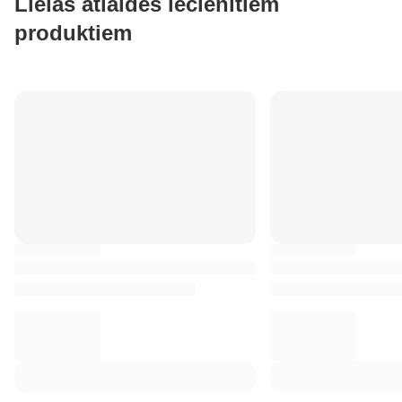
Lielas atlaides iecienītiem
produktiem