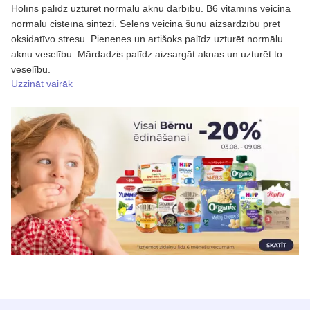
Holīns palīdz uzturēt normālu aknu darbību. B6 vitamīns veicina
normālu cisteīna sintēzi. Selēns veicina šūnu aizsardzību pret
oksidatīvo stresu. Pienenes un artišoks palīdz uzturēt normālu
aknu veselību. Mārdadzis palīdz aizsargāt aknas un uzturēt to
veselību.
Uzzināt vairāk