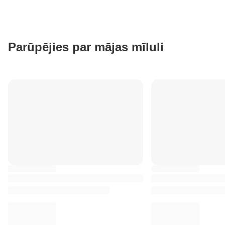
Parūpējies par mājas mīluli