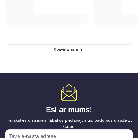
Skatīt visus
Esi ar mums!
Pieraksties un saņem labākos piedāvājumus, padomus un atlaižu
kodus.