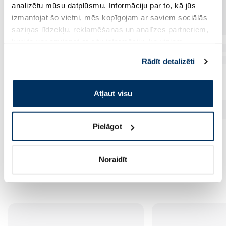
analizētu mūsu datplūsmu. Informāciju par to, kā jūs
izmantojat šo vietni, mēs kopīgojam ar saviem sociālās
saziņas līdzekļu, reklamēšanas un analīzes partneriem,
kuri to var apvienot ar citu informāciju, ko viņiem
sniedzat vai ko viņi apkopo, kad lietojat viņu
Rādīt detalizēti
pakalpojumus. Ja piekrītat šo papildu sīkdatņu
izmantošanai, lūdzu, atzīmējiet savu izvēli:
Atļaut visu
Pielāgot
Noraidīt
Vēl no šī zīmola