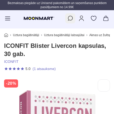
Bezmaksas piegāde uz Unisend pakomātiem un saņemšanas punktiem
pasūtījumiem no 14.99€
Pāriet uz galveno saturu
Uztura bagātinātāji
Uztura bagātinātāji labsajūtai
Aknas uz žultspūs
ICONFIT Blister Livercon kapsulas,
30 gab.
ICONFIT
5.0
(1 atsauksme)
-20%