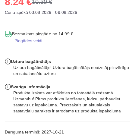
8.24 €
10.30 €
Cena spēkā 03.08.2026 - 09.08.2026
Bezmaksas piegāde no 14.99 €
Piegādes veidi
Uztura bagātinātājs
Uztura bagātinātājs! Uztura bagātinātājs neaizstāj pilnvērtīgu
un sabalansētu uzturu.
Svarīga informācija
Produkta izskats var atšķirties no fotoattēlā redzamā.
Uzmanību! Pirms produkta lietošanas, lūdzu, pārbaudiet
sastāvu uz iepakojuma. Precīzākais un aktuālākais
sastāvdaļu saraksts ir atrodams uz produkta iepakojuma
Derīguma termiņš: 2027-10-21