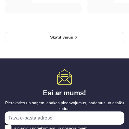
Skatīt visus
Esi ar mums!
Pieraksties un saņem labākos piedāvājumus, padomus un atlaižu
kodus.
Es piekrītu
noteikumiem un nosacījumiem