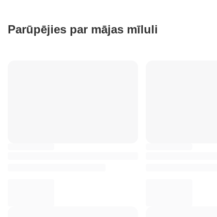
Parūpējies par mājas mīluli