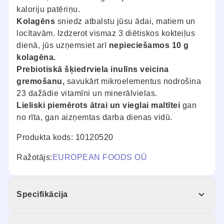
kaloriju patēriņu.
Kolagēns
sniedz atbalstu jūsu ādai, matiem un
locītavām. Izdzerot vismaz 3 diētiskos kokteiļus
dienā, jūs uzņemsiet arī
nepieciešamos 10 g
kolagēna.
Prebiotiskā šķiedrviela inulīns veicina
gremošanu,
savukārt mikroelementus nodrošina
23 dažādie vitamīni un minerālvielas.
Lieliski piemērots ātrai un vieglai maltītei
gan
no rīta, gan aizņemtas darba dienas vidū.
Produkta kods: 10120520
Ražotājs:
EUROPEAN FOODS OŪ
Specifikācija