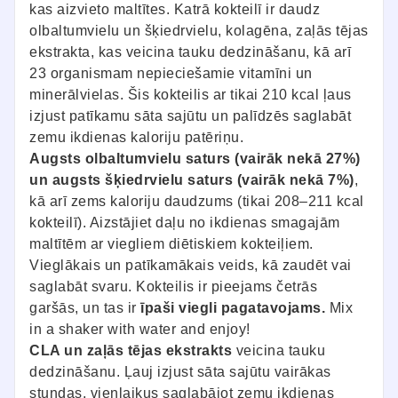
kas aizvieto maltītes. Katrā kokteilī ir daudz
olbaltumvielu un šķiedrvielu, kolagēna, zaļās tējas
ekstrakta, kas veicina tauku dedzināšanu, kā arī
23 organismam nepieciešamie vitamīni un
minerālvielas. Šis kokteilis ar tikai 210 kcal ļaus
izjust patīkamu sāta sajūtu un palīdzēs saglabāt
zemu ikdienas kaloriju patēriņu.
Augsts olbaltumvielu saturs (vairāk nekā 27%)
un augsts šķiedrvielu saturs (vairāk nekā 7%)
,
kā arī zems kaloriju daudzums (tikai 208–211 kcal
kokteilī). Aizstājiet daļu no ikdienas smagajām
maltītēm ar viegliem diētiskiem kokteiļiem.
Vieglākais un patīkamākais veids, kā zaudēt vai
saglabāt svaru. Kokteilis ir pieejams četrās
garšās, un tas ir
īpaši viegli pagatavojams.
Mix
in a shaker with water and enjoy!
CLA un zaļās tējas ekstrakts
veicina tauku
dedzināšanu. Ļauj izjust sāta sajūtu vairākas
stundas, vienlaikus saglabājot zemu ikdienas