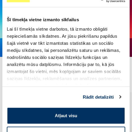
Šī tīmekļa vietne izmanto sīkfailus
Lai šī tīmekļa vietne darbotos, tā izmanto obligāti
nepieciešamās sīkdatnes. Ar jūsu piekrišanu papildus
šajā vietnē var tikt izmantotas statistikas un sociālo
mediju sīkdatnes, lai personalizētu saturu un reklāmas,
nodrošinātu sociālo saziņas līdzekļu funkcijas un
analizētu mūsu datplūsmu. Informāciju par to, kā jūs
izmantojat šo vietni, mēs kopīgojam ar saviem sociālās
Populārākie kategorijā
saziņas līdzekļu, reklamēšanas un analīzes partneriem,
kuri to var apvienot ar citu informāciju, ko viņiem
sniedzat vai ko viņi apkopo, kad lietojat viņu
Rādīt detalizēti
pakalpojumus. Ja piekrītat šo papildu sīkdatņu
izmantošanai, lūdzu, atzīmējiet savu izvēli:
Atļaut visu