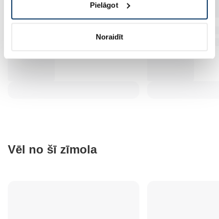
Pielāgot
Noraidīt
Vēl no šī zīmola