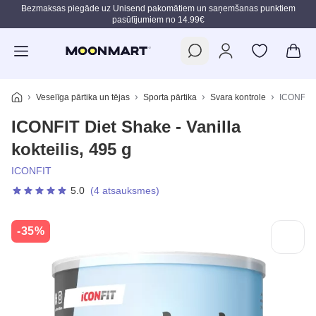
Bezmaksas piegāde uz Unisend pakomātiem un saņemšanas punktiem
pasūtījumiem no 14.99€
Pāriet uz galveno saturu
Veselīga pārtika un tējas
Sporta pārtika
Svara kontrole
ICONFIT D
ICONFIT Diet Shake - Vanilla
kokteilis, 495 g
ICONFIT
5.0
(4 atsauksmes)
-35%