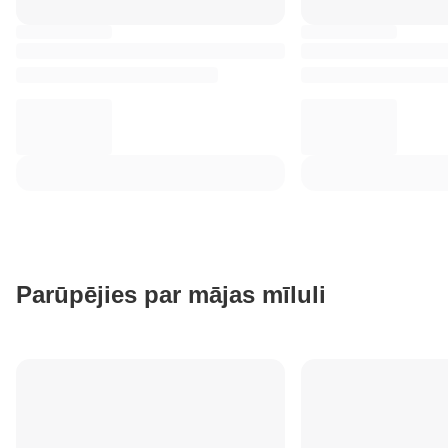
Parūpējies par mājas mīluli