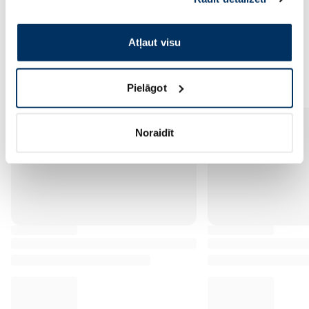
pakalpojumus. Ja piekrītat šo papildu sīkdatņu
izmantošanai, lūdzu, atzīmējiet savu izvēli:
Atļaut visu
Vēl no šī zīmola
Pielāgot
Noraidīt