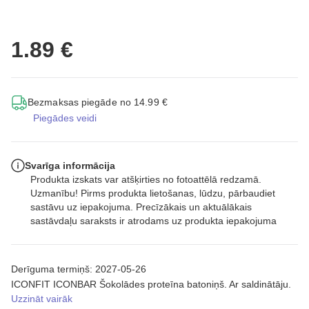
1.89 €
Bezmaksas piegāde no 14.99 €
Piegādes veidi
Svarīga informācija
Produkta izskats var atšķirties no fotoattēlā redzamā.
Uzmanību! Pirms produkta lietošanas, lūdzu, pārbaudiet
sastāvu uz iepakojuma. Precīzākais un aktuālākais
sastāvdaļu saraksts ir atrodams uz produkta iepakojuma
Derīguma termiņš: 2027-05-26
ICONFIT ICONBAR Šokolādes proteīna batoniņš. Ar saldinātāju.
Uzzināt vairāk