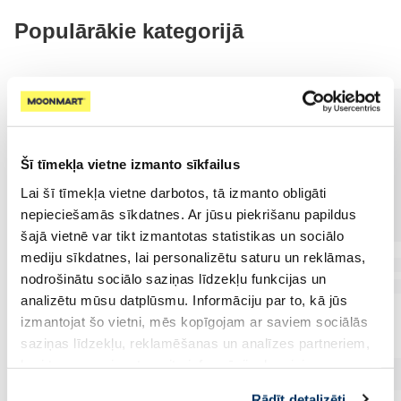
Populārākie kategorijā
Šī tīmekļa vietne izmanto sīkfailus
Lai šī tīmekļa vietne darbotos, tā izmanto obligāti
nepieciešamās sīkdatnes. Ar jūsu piekrišanu papildus
šajā vietnē var tikt izmantotas statistikas un sociālo
mediju sīkdatnes, lai personalizētu saturu un reklāmas,
nodrošinātu sociālo saziņas līdzekļu funkcijas un
analizētu mūsu datplūsmu. Informāciju par to, kā jūs
izmantojat šo vietni, mēs kopīgojam ar saviem sociālās
saziņas līdzekļu, reklamēšanas un analīzes partneriem,
kuri to var apvienot ar citu informāciju, ko viņiem
sniedzat vai ko viņi apkopo, kad lietojat viņu
Rādīt detalizēti