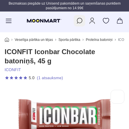
Bezmaksas piegāde uz Unisend pakomātiem un saņemšanas punktiem
pasūtījumiem no 14.99€
Pāriet uz galveno saturu
Veselīga pārtika un tējas
Sporta pārtika
Proteīna batoniņi
ICONFI
ICONFIT Iconbar Chocolate
batoniņš, 45 g
ICONFIT
5.0
(1 atsauksme)