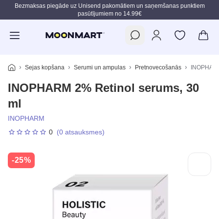
Bezmaksas piegāde uz Unisend pakomātiem un saņemšanas punktiem
pasūtījumiem no 14.99€
Pāriet uz galveno saturu
Sejas kopšana
Serumi un ampulas
Pretnovecošanās
INOPHARM 
INOPHARM 2% Retinol serums, 30
ml
INOPHARM
0
(0 atsauksmes)
-25%