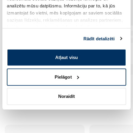
analizētu mūsu datplūsmu. Informāciju par to, kā jūs
izmantojat šo vietni, mēs kopīgojam ar saviem sociālās
saziņas līdzekļu, reklamēšanas un analīzes partneriem,
kuri to var apvienot ar citu informāciju, ko viņiem
sniedzat vai ko viņi apkopo, kad lietojat viņu
Rādīt detalizēti
pakalpojumus. Ja piekrītat šo papildu sīkdatņu
izmantošanai, lūdzu, atzīmējiet savu izvēli:
Atļaut visu
Pielāgot
Noraidīt
Vēl no šī zīmola