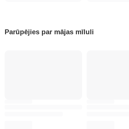
Parūpējies par mājas mīluli