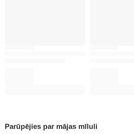
Parūpējies par mājas mīluli