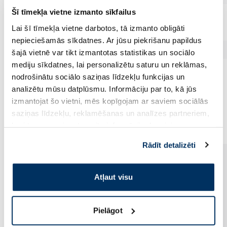
Šī tīmekļa vietne izmanto sīkfailus
Lai šī tīmekļa vietne darbotos, tā izmanto obligāti
nepieciešamās sīkdatnes. Ar jūsu piekrišanu papildus
šajā vietnē var tikt izmantotas statistikas un sociālo
mediju sīkdatnes, lai personalizētu saturu un reklāmas,
nodrošinātu sociālo saziņas līdzekļu funkcijas un
analizētu mūsu datplūsmu. Informāciju par to, kā jūs
izmantojat šo vietni, mēs kopīgojam ar saviem sociālās
Vēl no šī zīmola
saziņas līdzekļu, reklamēšanas un analīzes partneriem,
kuri to var apvienot ar citu informāciju, ko viņiem
sniedzat vai ko viņi apkopo, kad lietojat viņu
Rādīt detalizēti
pakalpojumus. Ja piekrītat šo papildu sīkdatņu
izmantošanai, lūdzu, atzīmējiet savu izvēli:
Atļaut visu
Pielāgot