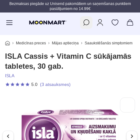
Bezmaksas piegāde uz Unisend pakomātiem un saņemšanas punktiem
pasūtījumiem no 14.99€
Pāriet uz galveno saturu
Medicīnas preces
Mājas aptieciņa
Saaukstēšanās simptomiem
ISLA Cassis + Vitamin C sūkājamās
tabletes, 30 gab.
ISLA
5.0
(3 atsauksmes)