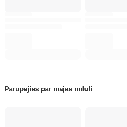
Parūpējies par mājas mīluli