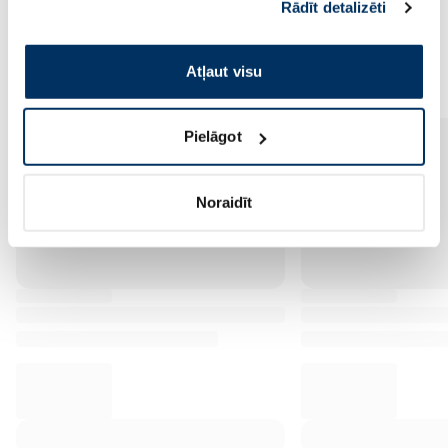
Rādīt detalizēti
pakalpojumus. Ja piekrītat šo papildu sīkdatņu
izmantošanai, lūdzu, atzīmējiet savu izvēli:
Populārākie kategorijā
Atļaut visu
Pielāgot
Noraidīt