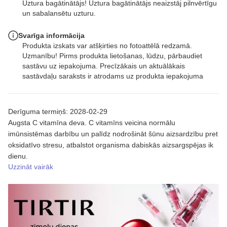
Uztura bagātinātājs! Uztura bagātinātājs neaizstāj pilnvērtīgu
un sabalansētu uzturu.
Svarīga informācija
Produkta izskats var atšķirties no fotoattēlā redzamā.
Uzmanību! Pirms produkta lietošanas, lūdzu, pārbaudiet
sastāvu uz iepakojuma. Precīzākais un aktuālākais
sastāvdaļu saraksts ir atrodams uz produkta iepakojuma
Derīguma termiņš: 2028-02-29
Augsta C vitamīna deva. C vitamīns veicina normālu
imūnsistēmas darbību un palīdz nodrošināt šūnu aizsardzību pret
oksidatīvo stresu, atbalstot organisma dabiskās aizsargspējas ik
dienu.
Uzzināt vairāk