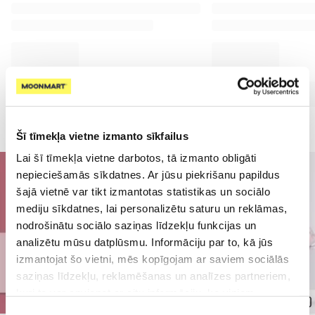
Šī tīmekļa vietne izmanto sīkfailus
Lai šī tīmekļa vietne darbotos, tā izmanto obligāti
nepieciešamās sīkdatnes. Ar jūsu piekrišanu papildus
šajā vietnē var tikt izmantotas statistikas un sociālo
mediju sīkdatnes, lai personalizētu saturu un reklāmas,
nodrošinātu sociālo saziņas līdzekļu funkcijas un
analizētu mūsu datplūsmu. Informāciju par to, kā jūs
izmantojat šo vietni, mēs kopīgojam ar saviem sociālās
saziņas līdzekļu, reklamēšanas un analīzes partneriem,
kuri to var apvienot ar citu informāciju, ko viņiem
sniedzat vai ko viņi apkopo, kad lietojat viņu