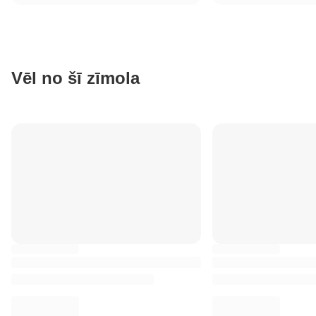
Vēl no šī zīmola