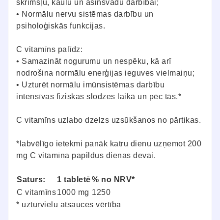
skrimšļu, kaulu un asinsvadu darbībai;
• Normālu nervu sistēmas darbību un
psiholoģiskās funkcijas.
C vitamīns palīdz:
• Samazināt nogurumu un nespēku, kā arī
nodrošina normālu enerģijas ieguves vielmaiņu;
• Uzturēt normālu imūnsistēmas darbību
intensīvas fiziskas slodzes laikā un pēc tās.*
C vitamīns uzlabo dzelzs uzsūkšanos no pārtikas.
*labvēlīgo ietekmi panāk katru dienu uzņemot 200
mg C vitamīna papildus dienas devai.
Saturs:
1 tabletē
% no NRV*
C vitamīns
1000 mg
1250
* uzturvielu atsauces vērtība