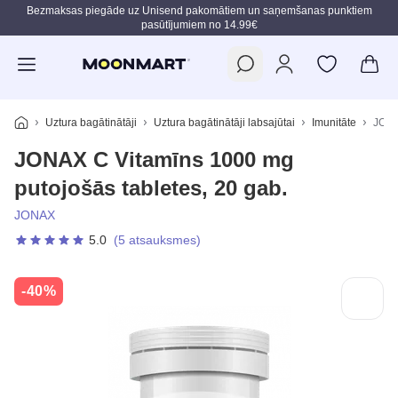
Bezmaksas piegāde uz Unisend pakomātiem un saņemšanas punktiem
pasūtījumiem no 14.99€
Pāriet uz galveno saturu
Uztura bagātinātāji
Uztura bagātinātāji labsajūtai
Imunitāte
JONA
JONAX C Vitamīns 1000 mg
putojošās tabletes, 20 gab.
JONAX
5.0
(5 atsauksmes)
-40%