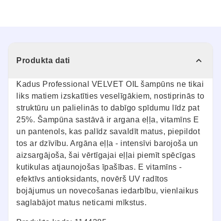
Produkta dati
Kadus Professional VELVET OIL šampūns ne tikai
liks matiem izskatīties veselīgākiem, nostiprinās to
struktūru un palielinās to dabīgo spīdumu līdz pat
25%. Šampūna sastāvā ir argana eļļa, vitamīns E
un pantenols, kas palīdz savaldīt matus, piepildot
tos ar dzīvību. Argāna eļļa - intensīvi barojoša un
aizsargājoša, šai vērtīgajai eļļai piemīt spēcīgas
kutikulas atjaunojošas īpašības. E vitamīns -
efektīvs antioksidants, novērš UV radītos
bojājumus un novecošanas iedarbību, vienlaikus
saglabājot matus neticami mīkstus.