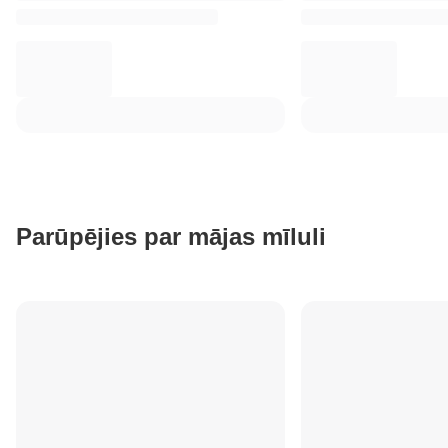
Parūpējies par mājas mīluli