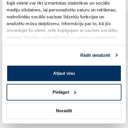
šajā vietnē var tikt izmantotas statistikas un sociālo
mediju sīkdatnes, lai personalizētu saturu un reklāmas,
nodrošinātu sociālo saziņas līdzekļu funkcijas un
analizētu mūsu datplūsmu. Informāciju par to, kā jūs
izmantojat šo vietni, mēs kopīgojam ar saviem sociālās
saziņas līdzekļu, reklamēšanas un analīzes partneriem,
kuri to var apvienot ar citu informāciju, ko viņiem
sniedzat vai ko viņi apkopo, kad lietojat viņu
Rādīt detalizēti
pakalpojumus. Ja piekrītat šo papildu sīkdatņu
izmantošanai, lūdzu, atzīmējiet savu izvēli:
Atļaut visu
Pielāgot
Noraidīt