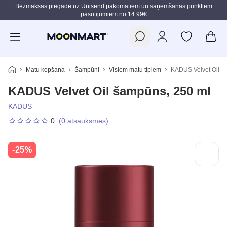
Bezmaksas piegāde uz Unisend pakomātiem un saņemšanas punktiem
pasūtījumiem no 14.99€
Pāriet uz galveno saturu
Matu kopšana
Šampūni
Visiem matu tipiem
KADUS Velvet Oil š
KADUS Velvet Oil šampūns, 250 ml
KADUS
0
(0 atsauksmes)
-25%