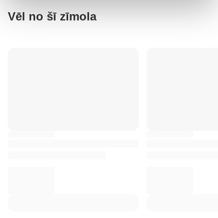
Vēl no šī zīmola