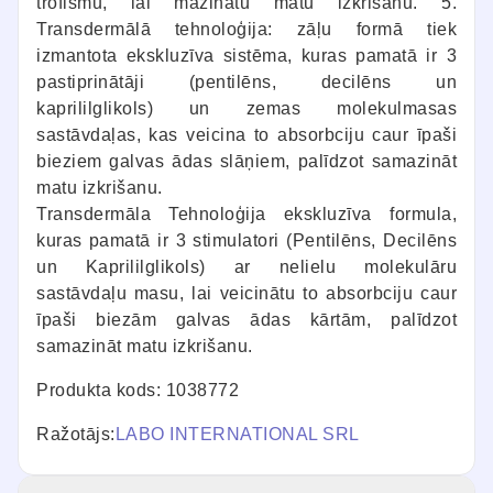
trofismu, lai mazinātu matu izkrišanu. 5.
Transdermālā tehnoloģija: zāļu formā tiek
izmantota ekskluzīva sistēma, kuras pamatā ir 3
pastiprinātāji (pentilēns, decilēns un
kaprililglikols) un zemas molekulmasas
sastāvdaļas, kas veicina to absorbciju caur īpaši
bieziem galvas ādas slāņiem, palīdzot samazināt
matu izkrišanu.
Transdermāla Tehnoloģija ekskluzīva formula,
kuras pamatā ir 3 stimulatori (Pentilēns, Decilēns
un Kaprililglikols) ar nelielu molekulāru
sastāvdaļu masu, lai veicinātu to absorbciju caur
īpaši biezām galvas ādas kārtām, palīdzot
samazināt matu izkrišanu.
Produkta kods: 1038772
Ražotājs:
LABO INTERNATIONAL SRL