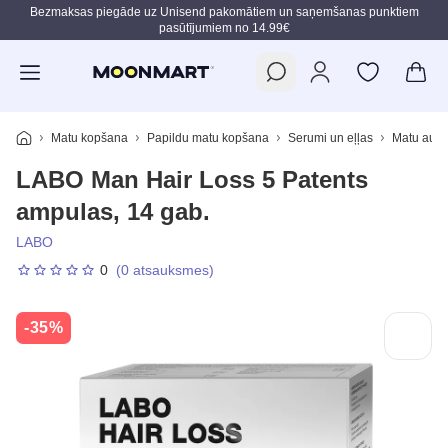
Bezmaksas piegāde uz Unisend pakomātiem un saņemšanas punktiem
pasūtījumiem no 14.99€
Pāriet uz galveno saturu
Matu kopšana
Papildu matu kopšana
Serumi un eļļas
Matu aug
LABO Man Hair Loss 5 Patents
ampulas, 14 gab.
LABO
0
(0 atsauksmes)
-35%