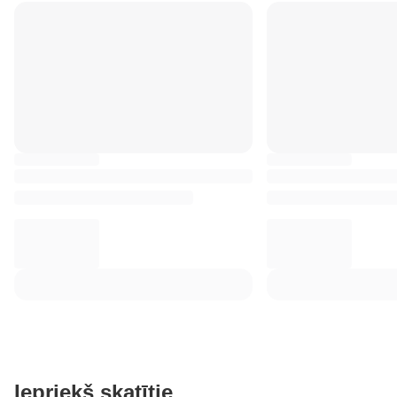
Iepriekš skatītie