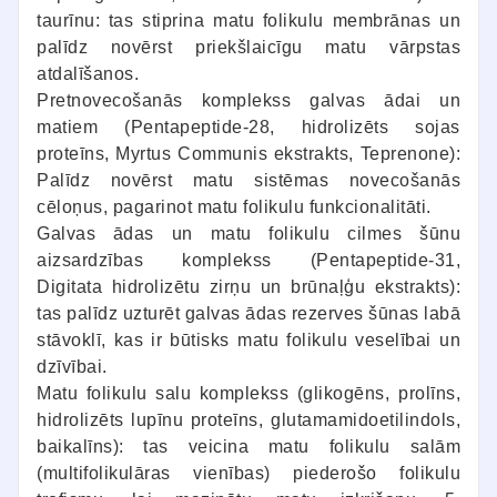
taurīnu: tas stiprina matu folikulu membrānas un
palīdz novērst priekšlaicīgu matu vārpstas
atdalīšanos.
Pretnovecošanās komplekss galvas ādai un
matiem (Pentapeptide-28, hidrolizēts sojas
proteīns, Myrtus Communis ekstrakts, Teprenone):
Palīdz novērst matu sistēmas novecošanās
cēloņus, pagarinot matu folikulu funkcionalitāti.
Galvas ādas un matu folikulu cilmes šūnu
aizsardzības komplekss (Pentapeptide-31,
Digitata hidrolizētu zirņu un brūnaļģu ekstrakts):
tas palīdz uzturēt galvas ādas rezerves šūnas labā
stāvoklī, kas ir būtisks matu folikulu veselībai un
dzīvībai.
Matu folikulu salu komplekss (glikogēns, prolīns,
hidrolizēts lupīnu proteīns, glutamamidoetilindols,
baikalīns): tas veicina matu folikulu salām
(multifolikulāras vienības) piederošo folikulu