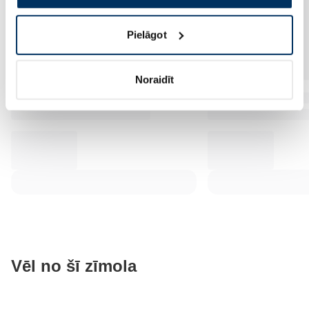
Pielāgot
Noraidīt
Vēl no šī zīmola