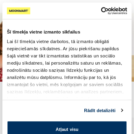
Šī tīmekļa vietne izmanto sīkfailus
Lai šī tīmekļa vietne darbotos, tā izmanto obligāti
nepieciešamās sīkdatnes. Ar jūsu piekrišanu papildus
šajā vietnē var tikt izmantotas statistikas un sociālo
mediju sīkdatnes, lai personalizētu saturu un reklāmas,
nodrošinātu sociālo saziņas līdzekļu funkcijas un
analizētu mūsu datplūsmu. Informāciju par to, kā jūs
izmantojat šo vietni, mēs kopīgojam ar saviem sociālās
saziņas līdzekļu, reklamēšanas un analīzes partneriem,
Populārākie kategorijā
kuri to var apvienot ar citu informāciju, ko viņiem
sniedzat vai ko viņi apkopo, kad lietojat viņu
Rādīt detalizēti
pakalpojumus. Ja piekrītat šo papildu sīkdatņu
izmantošanai, lūdzu, atzīmējiet savu izvēli:
Atļaut visu