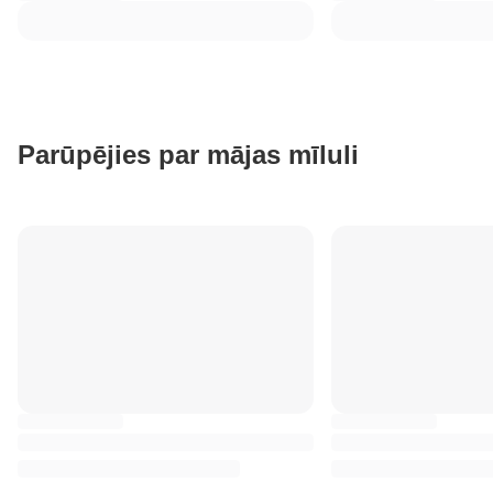
Parūpējies par mājas mīluli