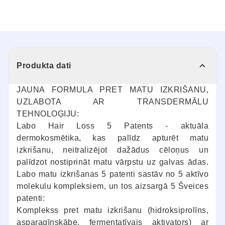
Produkta dati
JAUNA FORMULA PRET MATU IZKRIŠANU,
UZLABOTA AR TRANSDERMĀLU
TEHNOLOĢIJU:
Labo Hair Loss 5 Patents - aktuāla
dermokosmētika, kas palīdz apturēt matu
izkrišanu, neitralizējot dažādus cēloņus un
palīdzot nostiprināt matu vārpstu uz galvas ādas.
Labo matu izkrišanas 5 patenti sastāv no 5 aktīvo
molekulu kompleksiem, un tos aizsargā 5 Šveices
patenti:
Komplekss pret matu izkrišanu (hidroksiprolīns,
asparagīnskābe, fermentatīvais aktivators) ar