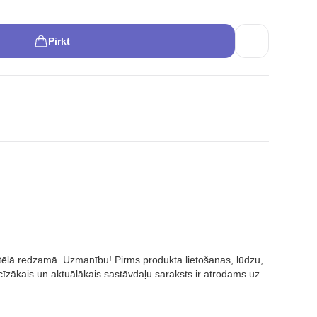
Pirkt
attēlā redzamā. Uzmanību! Pirms produkta lietošanas, lūdzu,
īzākais un aktuālākais sastāvdaļu saraksts ir atrodams uz