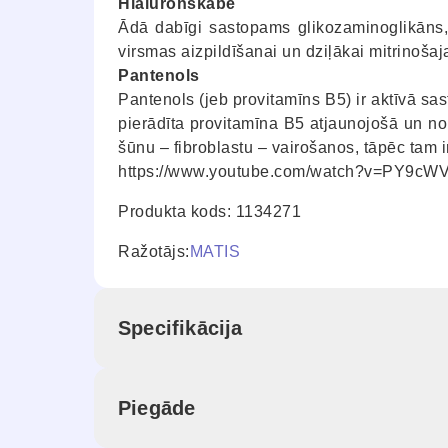
Hialuronskābe
Ādā dabīgi sastopams glikozaminoglikāns,
virsmas aizpildīšanai un dziļākai mitrinošaja
Pantenols
Pantenols (jeb provitamīns B5) ir aktīvā sa
pierādīta provitamīna B5 atjaunojošā un no
šūnu – fibroblastu – vairošanos, tāpēc tam
https://www.youtube.com/watch?v=PY9c
Produkta kods: 1134271
Ražotājs:
MATIS
Specifikācija
Piegāde