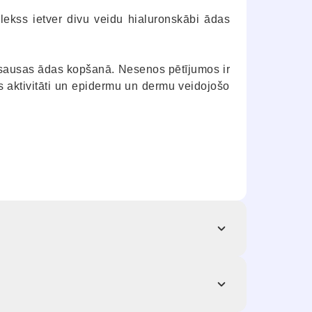
ekss ietver divu veidu hialuronskābi ādas
un sausas ādas kopšanā. Nesenos pētījumos ir
s aktivitāti un epidermu un dermu veidojošo