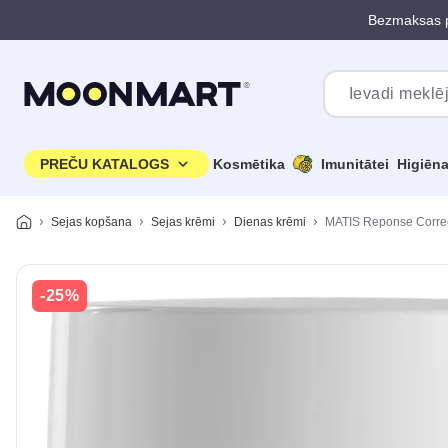
Bezmaksas p
Pāriet uz galveno saturu
PREČU KATALOGS
Kosmētika
Imunitātei
Higiēn
Sejas kopšana
Sejas krēmi
Dienas krēmi
MATIS Reponse Correct
-25%