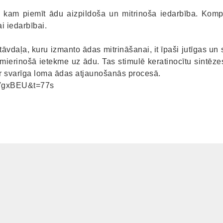
 kam piemīt ādu aizpildoša un mitrinoša iedarbība. Kompl
i iedarbībai.
stāvdaļa, kuru izmanto ādas mitrināšanai, it īpaši jutīgas 
mierinošā ietekme uz ādu. Tas stimulē keratinocītu sintēze
 ir svarīga loma ādas atjaunošanās procesā.
WVgxBEU&t=77s