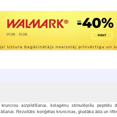
 krunciņu aizpildīšanai, kolagēnu stimulējošu peptīdu d
šanai. Rezultāts: koriģētas krunciņas, gludāka āda un lifti