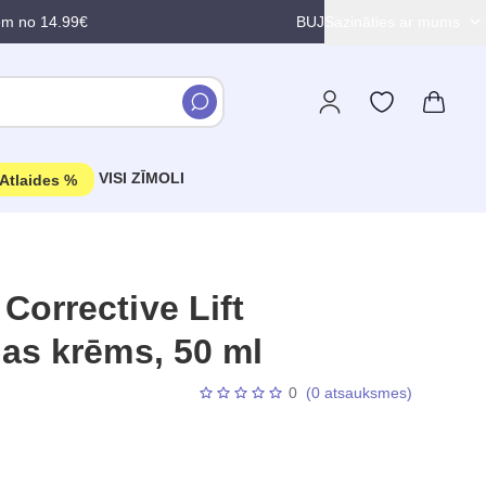
em no 14.99€
BUJ
Sazināties ar mums
VISI ZĪMOLI
Atlaides %
orrective Lift
as krēms, 50 ml
0
(0 atsauksmes)