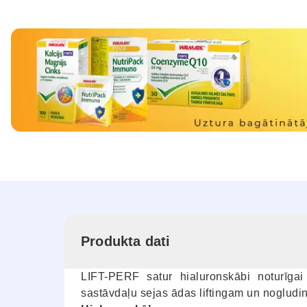
Produkta dati
LIFT-PERF satur hialuronskābi noturīgai
sastāvdaļu sejas ādas liftingam un nogludinā