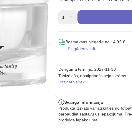
1
Bezmaksas piegāde no 14.99 €
Piegādes veidi
Derīguma termiņš: 2027-11-30
Tonizējošs, nostiprinošs sejas krēms.
Uzzināt vairāk
Svarīga informācija
Produkta izskats var atšķirties no foto
pārbaudiet sastāvu uz iepakojuma. Prec
produkta iepakojuma