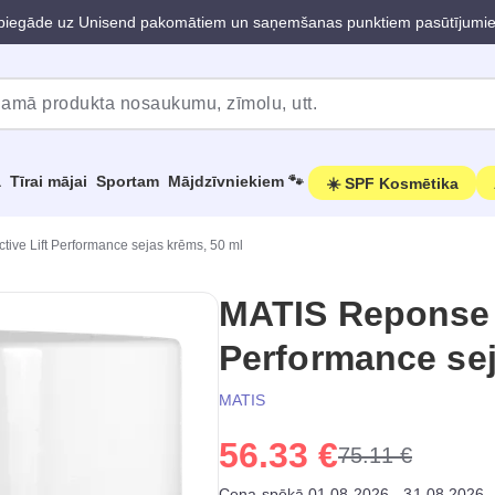
iegāde uz Unisend pakomātiem un saņemšanas punktiem pasūtījumi
a
Tīrai mājai
Sportam
Mājdzīvniekiem 🐾
☀️ SPF Kosmētika
ive Lift Performance sejas krēms, 50 ml
MATIS Reponse C
Performance sej
MATIS
56.33 €
75.11 €
Cena spēkā 01.08.2026 - 31.08.2026