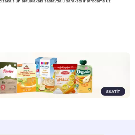
īzākais un aktuālākais sastāvdaļu saraksts ir atrodams uz