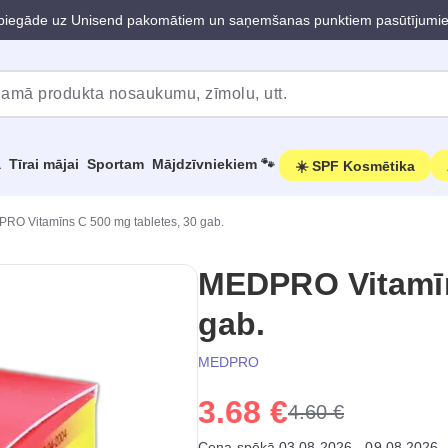
iegāde uz Unisend pakomātiem un saņemšanas punktiem pasūtījumi
a
Tīrai mājai
Sportam
Mājdzīvniekiem 🐾
☀️ SPF Kosmētika
RO Vitamīns C 500 mg tabletes, 30 gab.
MEDPRO Vitamīn
gab.
MEDPRO
3.68 €
4.60 €
Cena spēkā 03.08.2026 - 09.08.2026