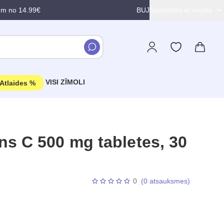
em no 14.99€
BUJ
Sazināties ar mums
VISI ZĪMOLI
Atlaides %
s C 500 mg tabletes, 30
0
(0 atsauksmes)