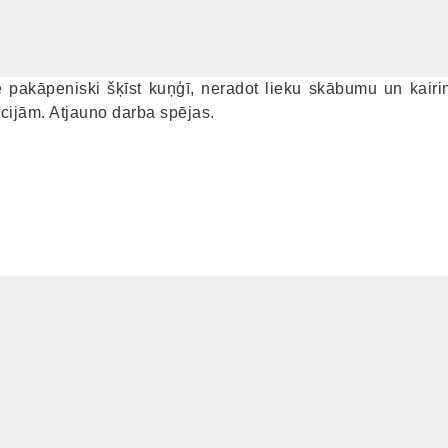
e pakāpeniski šķīst kuņģī, neradot lieku skābumu un kair
kcijām. Atjauno darba spējas.