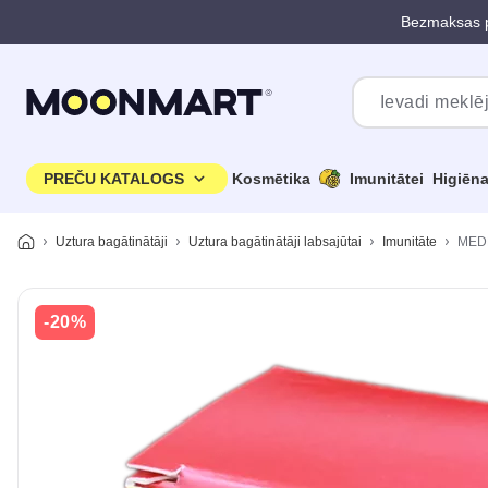
Bezmaksas p
Pāriet uz galveno saturu
PREČU KATALOGS
Kosmētika
Imunitātei
Higiēn
Uztura bagātinātāji
Uztura bagātinātāji labsajūtai
Imunitāte
MEDP
-20%