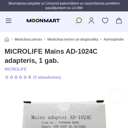
Bezmaksas piegāde uz Unisend pakomātiem un saņemšanas punktiem
pasūtījumiem no 14.99€
Pāriet uz galveno saturu
Medicīnas preces
Medicīnas ierīces un diagnostika
Asinsspiediena 
MICROLIFE Mains AD-1024C
adapteris, 1 gab.
MICROLIFE
0
(0 atsauksmes)