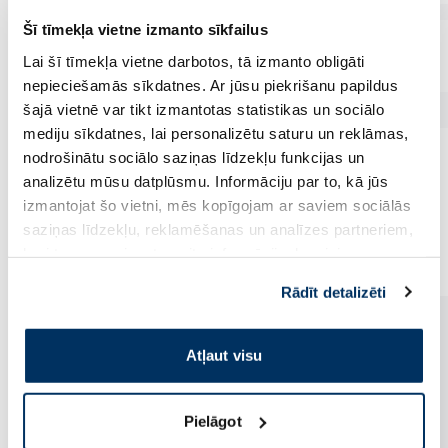
Šī tīmekļa vietne izmanto sīkfailus
Lai šī tīmekļa vietne darbotos, tā izmanto obligāti
nepieciešamās sīkdatnes. Ar jūsu piekrišanu papildus
šajā vietnē var tikt izmantotas statistikas un sociālo
mediju sīkdatnes, lai personalizētu saturu un reklāmas,
nodrošinātu sociālo saziņas līdzekļu funkcijas un
analizētu mūsu datplūsmu. Informāciju par to, kā jūs
izmantojat šo vietni, mēs kopīgojam ar saviem sociālās
Vēl no šī zīmola
saziņas līdzekļu, reklamēšanas un analīzes partneriem,
kuri to var apvienot ar citu informāciju, ko viņiem
sniedzat vai ko viņi apkopo, kad lietojat viņu
Rādīt detalizēti
pakalpojumus. Ja piekrītat šo papildu sīkdatņu
izmantošanai, lūdzu, atzīmējiet savu izvēli:
Atļaut visu
Pielāgot