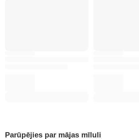
Parūpējies par mājas mīluli