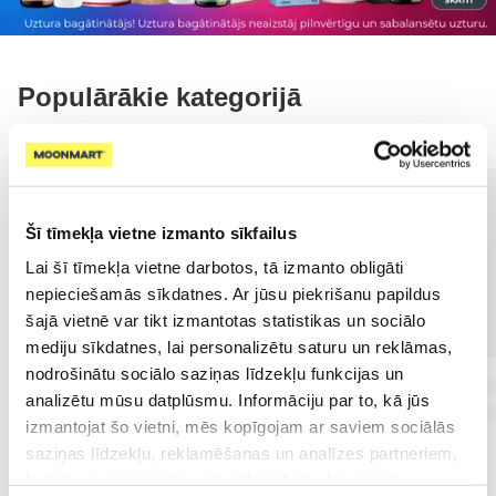
Populārākie kategorijā
Šī tīmekļa vietne izmanto sīkfailus
Lai šī tīmekļa vietne darbotos, tā izmanto obligāti
nepieciešamās sīkdatnes. Ar jūsu piekrišanu papildus
šajā vietnē var tikt izmantotas statistikas un sociālo
mediju sīkdatnes, lai personalizētu saturu un reklāmas,
nodrošinātu sociālo saziņas līdzekļu funkcijas un
analizētu mūsu datplūsmu. Informāciju par to, kā jūs
izmantojat šo vietni, mēs kopīgojam ar saviem sociālās
saziņas līdzekļu, reklamēšanas un analīzes partneriem,
kuri to var apvienot ar citu informāciju, ko viņiem