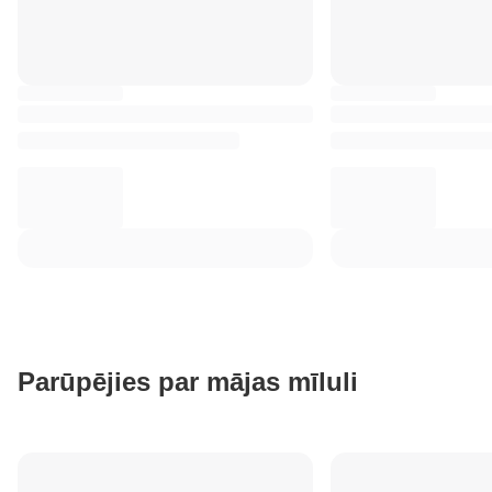
Parūpējies par mājas mīluli