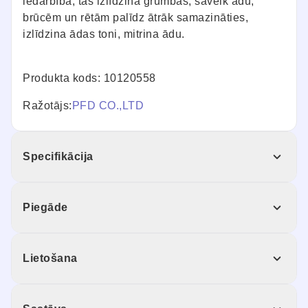
iedarbība, tas izlīdzina grumbas, savelk ādu,
brūcēm un rētām palīdz ātrāk samazināties,
izlīdzina ādas toni, mitrina ādu.
Produkta kods: 10120558
Ražotājs:
PFD CO.,LTD
Specifikācija
Piegāde
Lietošana