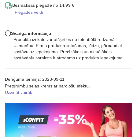
Bezmaksas piegāde no 14.99 €
Piegādes veidi
Svarīga informācija
Produkta izskats var atšķirties no fotoattēlā redzamā.
Uzmanību! Pirms produkta lietošanas, lūdzu, pārbaudiet
sastāvu uz iepakojuma. Precīzākais un aktuālākais
sastāvdaļu saraksts ir atrodams uz produkta iepakojuma
Derīguma termiņš: 2028-09-11
Pretgrumbu sejas krēms ar barojošu efektu.
Uzzināt vairāk