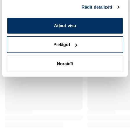
sniedzat vai ko viņi apkopo, kad lietojat viņu
Rādīt detalizēti
pakalpojumus. Ja piekrītat šo papildu sīkdatņu
izmantošanai, lūdzu, atzīmējiet savu izvēli:
Atļaut visu
Vēl no šī zīmola
Pielāgot
Noraidīt