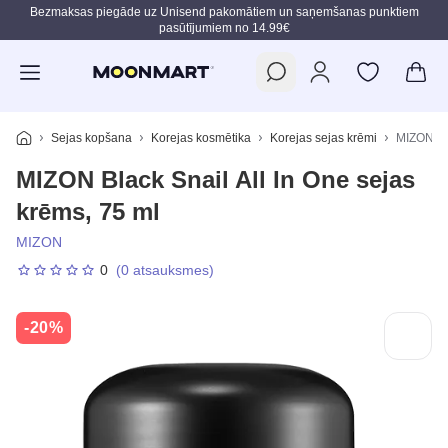
Bezmaksas piegāde uz Unisend pakomātiem un saņemšanas punktiem
pasūtījumiem no 14.99€
Pāriet uz galveno saturu
Sejas kopšana
Korejas kosmētika
Korejas sejas krēmi
MIZON Bla
MIZON Black Snail All In One sejas
krēms, 75 ml
MIZON
0
(0 atsauksmes)
-20%