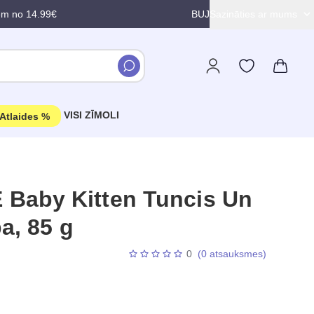
em no 14.99€
BUJ
Sazināties ar mums
VISI ZĪMOLI
Atlaides %
Baby Kitten Tuncis Un
ba, 85 g
0
(0 atsauksmes)