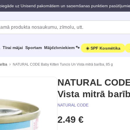
iegāde uz Unisend pakomātiem un saņemšanas punktiem pasūtījumi
a
Tīrai mājai
Sportam
Mājdzīvniekiem 🐾
☀️ SPF Kosmētika
arība
NATURAL CODE Baby Kitten Tuncis Un Vista mitrā barība, 85 g
NATURAL CODE 
Vista mitrā barī
NATURAL CODE
2.49 €