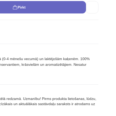
Pirkt
ikā (0-4 mēnešu vecumā) un laktējošām kaķenēm. 100%
onservantiem, krāsvielām un aromatizētājiem. Nesatur
attēlā redzamā. Uzmanību! Pirms produkta lietošanas, lūdzu,
īzākais un aktuālākais sastāvdaļu saraksts ir atrodams uz