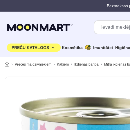
Bezmaksas p
Pāriet uz galveno saturu
PREČU KATALOGS
Kosmētika
Imunitātei
Higiēn
Preces mājdzīvniekiem
Kaķiem
Ikdienas barība
Mitrā ikdienas b