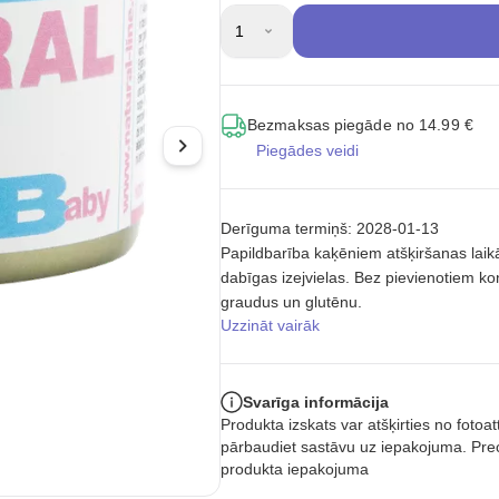
1
Bezmaksas piegāde no 14.99 €
Piegādes veidi
Derīguma termiņš: 2028-01-13
Papildbarība kaķēniem atšķiršanas la
dabīgas izejvielas. Bez pievienotiem k
graudus un glutēnu.
Uzzināt vairāk
Svarīga informācija
Produkta izskats var atšķirties no foto
pārbaudiet sastāvu uz iepakojuma. Prec
produkta iepakojuma