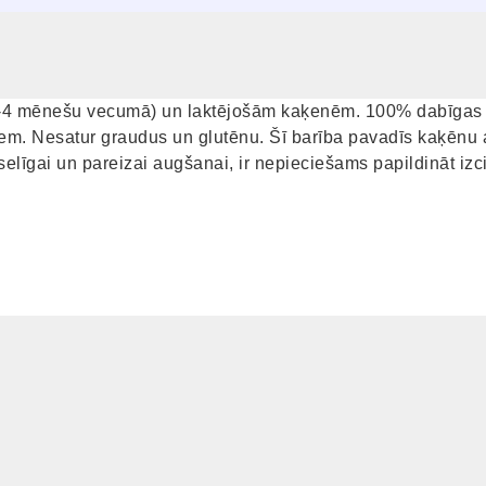
0-4 mēnešu vecumā) un laktējošām kaķenēm. 100% dabīgas i
iem. Nesatur graudus un glutēnu. Šī barība pavadīs kaķēnu
veselīgai un pareizai augšanai, ir nepieciešams papildināt iz