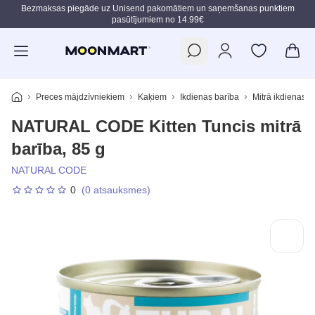
Bezmaksas piegāde uz Unisend pakomātiem un saņemšanas punktiem
pasūtījumiem no 14.99€
Pāriet uz galveno saturu
Preces mājdzīvniekiem
Kaķiem
Ikdienas barība
Mitrā ikdienas b
NATURAL CODE Kitten Tuncis mitrā
barība, 85 g
NATURAL CODE
0
(0 atsauksmes)