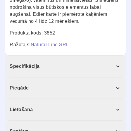
omega-6), vitamīnus un minerālvielas. Šis ēdiens
nodrošina visus būtiskos elementus labai
augšanai. Ēdienkarte ir piemērota kaķēniem
vecumā no 4 līdz 12 mēnešiem.
Produkta kods: 3852
Ražotājs:
Natural Line SRL
Specifikācija
Piegāde
Lietošana