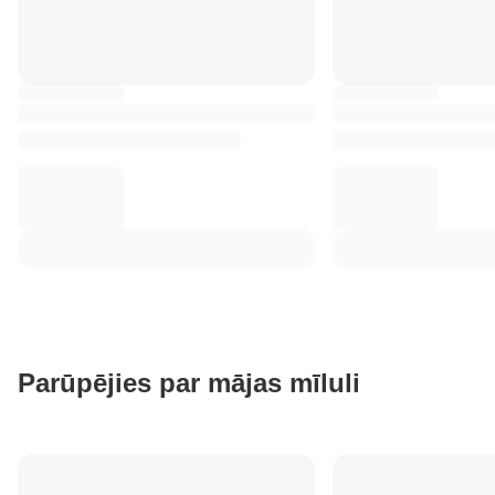
Parūpējies par mājas mīluli