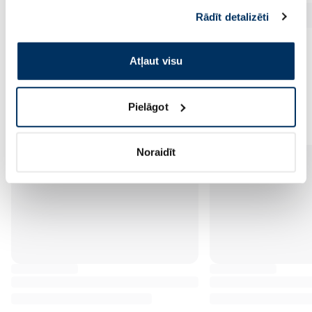
sniedzat vai ko viņi apkopo, kad lietojat viņu
Rādīt detalizēti
pakalpojumus. Ja piekrītat šo papildu sīkdatņu
izmantošanai, lūdzu, atzīmējiet savu izvēli:
Atļaut visu
Vēl no šī zīmola
Pielāgot
Noraidīt