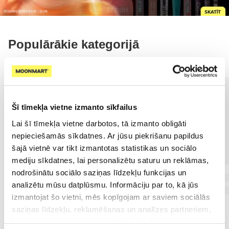
Populārākie kategorijā
Šī tīmekļa vietne izmanto sīkfailus
Lai šī tīmekļa vietne darbotos, tā izmanto obligāti
nepieciešamās sīkdatnes. Ar jūsu piekrišanu papildus
šajā vietnē var tikt izmantotas statistikas un sociālo
mediju sīkdatnes, lai personalizētu saturu un reklāmas,
nodrošinātu sociālo saziņas līdzekļu funkcijas un
analizētu mūsu datplūsmu. Informāciju par to, kā jūs
izmantojat šo vietni, mēs kopīgojam ar saviem sociālās
saziņas līdzekļu, reklamēšanas un analīzes partneriem,
kuri to var apvienot ar citu informāciju, ko viņiem