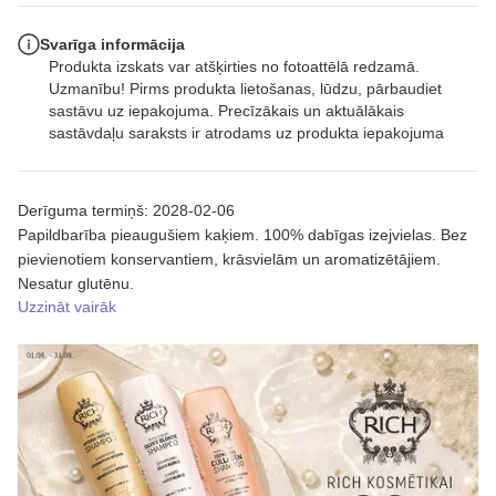
Svarīga informācija
Produkta izskats var atšķirties no fotoattēlā redzamā.
Uzmanību! Pirms produkta lietošanas, lūdzu, pārbaudiet
sastāvu uz iepakojuma. Precīzākais un aktuālākais
sastāvdaļu saraksts ir atrodams uz produkta iepakojuma
Derīguma termiņš: 2028-02-06
Papildbarība pieaugušiem kaķiem. 100% dabīgas izejvielas. Bez
pievienotiem konservantiem, krāsvielām un aromatizētājiem.
Nesatur glutēnu.
Uzzināt vairāk