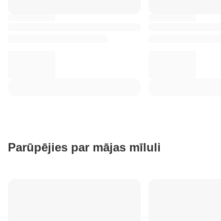
Parūpējies par mājas mīluli