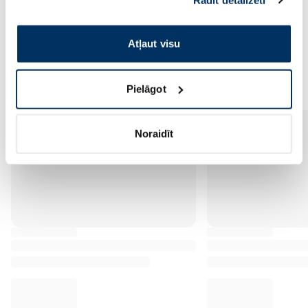
pakalpojumus. Ja piekrītat šo papildu sīkdatņu
izmantošanai, lūdzu, atzīmējiet savu izvēli:
Atļaut visu
Vēl no šī zīmola
Pielāgot
Noraidīt