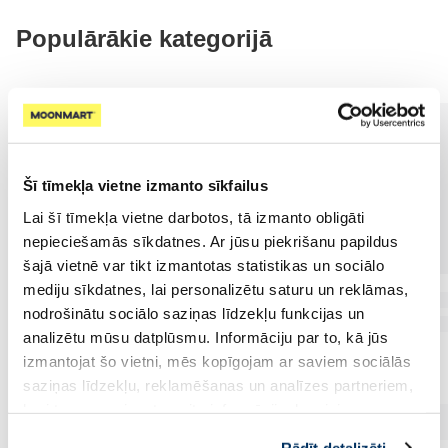
Populārākie kategorijā
Šī tīmekļa vietne izmanto sīkfailus
Lai šī tīmekļa vietne darbotos, tā izmanto obligāti
nepieciešamās sīkdatnes. Ar jūsu piekrišanu papildus
šajā vietnē var tikt izmantotas statistikas un sociālo
mediju sīkdatnes, lai personalizētu saturu un reklāmas,
nodrošinātu sociālo saziņas līdzekļu funkcijas un
analizētu mūsu datplūsmu. Informāciju par to, kā jūs
izmantojat šo vietni, mēs kopīgojam ar saviem sociālās
saziņas līdzekļu, reklamēšanas un analīzes partneriem,
kuri to var apvienot ar citu informāciju, ko viņiem
sniedzat vai ko viņi apkopo, kad lietojat viņu
Rādīt detalizēti