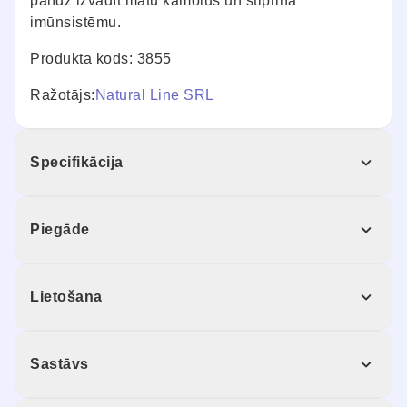
palīdz izvadīt matu kamolus un stiprina
imūnsistēmu.
Produkta kods: 3855
Ražotājs:
Natural Line SRL
Specifikācija
Piegāde
Lietošana
Sastāvs