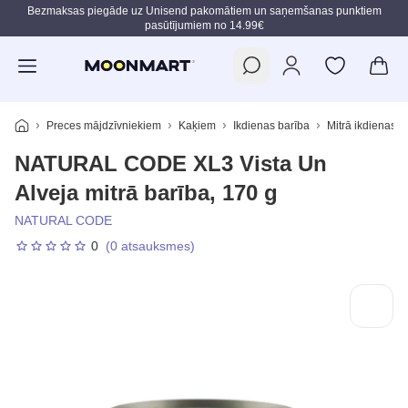
Bezmaksas piegāde uz Unisend pakomātiem un saņemšanas punktiem
pasūtījumiem no 14.99€
Pāriet uz galveno saturu
Preces mājdzīvniekiem
Kaķiem
Ikdienas barība
Mitrā ikdienas b
NATURAL CODE XL3 Vista Un
Alveja mitrā barība, 170 g
NATURAL CODE
0
(0 atsauksmes)