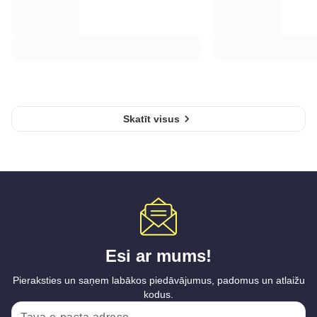
Skatīt visus
Esi ar mums!
Pieraksties un saņem labākos piedāvājumus, padomus un atlaižu
kodus.