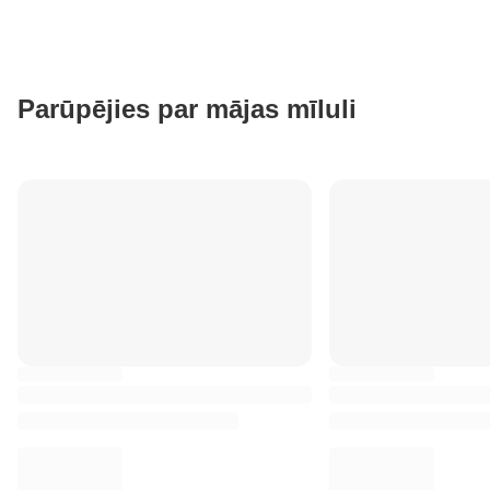
Parūpējies par mājas mīluli