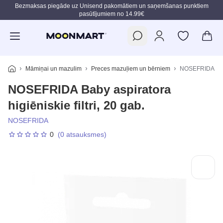
Bezmaksas piegāde uz Unisend pakomātiem un saņemšanas punktiem
pasūtījumiem no 14.99€
Pāriet uz galveno saturu
Māmiņai un mazulim
Preces mazuļiem un bērniem
NOSEFRIDA Baby 
NOSEFRIDA Baby aspiratora
higiēniskie filtri, 20 gab.
NOSEFRIDA
0
(0 atsauksmes)