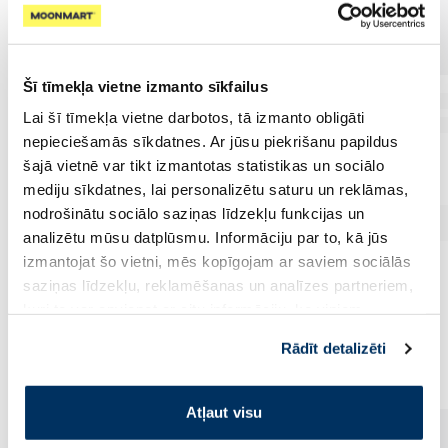
Šī tīmekļa vietne izmanto sīkfailus
Lai šī tīmekļa vietne darbotos, tā izmanto obligāti
nepieciešamās sīkdatnes. Ar jūsu piekrišanu papildus
šajā vietnē var tikt izmantotas statistikas un sociālo
mediju sīkdatnes, lai personalizētu saturu un reklāmas,
nodrošinātu sociālo saziņas līdzekļu funkcijas un
analizētu mūsu datplūsmu. Informāciju par to, kā jūs
izmantojat šo vietni, mēs kopīgojam ar saviem sociālās
saziņas līdzekļu, reklamēšanas un analīzes partneriem,
kuri to var apvienot ar citu informāciju, ko viņiem
sniedzat vai ko viņi apkopo, kad lietojat viņu
Vēl no šī zīmola
Rādīt detalizēti
pakalpojumus. Ja piekrītat šo papildu sīkdatņu
izmantošanai, lūdzu, atzīmējiet savu izvēli:
Atļaut visu