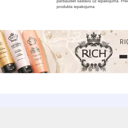
pārbaudiet sastāvu uz iepakojuma. Prec
produkta iepakojuma