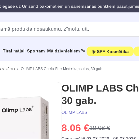
iegāde uz Unisend pakomātiem un saņemšanas punktiem pasūtījumi
a
Tīrai mājai
Sportam
Mājdzīvniekiem 🐾
☀️ SPF Kosmētika
s sistēma
OLIMP LABS Chela-Ferr Med+ kapsulas, 30 gab.
OLIMP LABS Che
30 gab.
OLIMP LABS
8.06 €
10.08 €
Cena spēkā 03.08.2026 - 09.08.2026