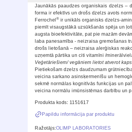
Jaunākās paaudzes organiskais dzelzs – d
forma ir efektīvs un drošs dzelzs avots nor
®
Ferrochel
ir unikāls organisks dzelzs-am
piemīt visaugstākā uzsūkšanās spēja un ļoti
augsta bioefektivitāte, pat pie mazām devām
laba panesamība - neizraisa gremošanas tra
drošs lietošanā – neizraisa alerģiskas reakc
uzņemtā pārtika un citi vitamīni /minerālvie
Veģetāriešiem/ vegāniem lietot atverot kapsu
Pietiekošam dzelzs daudzumam grūtniecības 
veicina sarkano asinsķermenīšu un hemogl
sekmē normālas kognitīvās funkcijas un pal
veicina normālu imūnsistēmas darbību un 
Produkta kods: 1151617
Papildu informācija par produktu
Ražotājs:
OLIMP LABORATORIES