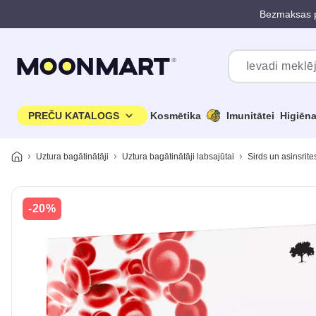
Bezmaksas p
Pāriet uz galveno saturu
PREČU KATALOGS
Kosmētika
Imunitātei
Higiēn
Uztura bagātinātāji
Uztura bagātinātāji labsajūtai
Sirds un asinsrite
-20%