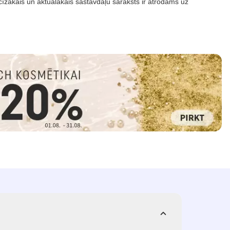
īzākais un aktuālākais sastāvdaļu saraksts ir atrodams uz