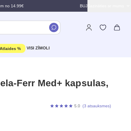
em no 14.99€
BUJ
Sazināties ar mums
VISI ZĪMOLI
Atlaides %
la-Ferr Med+ kapsulas,
5.0
(3 atsauksmes)