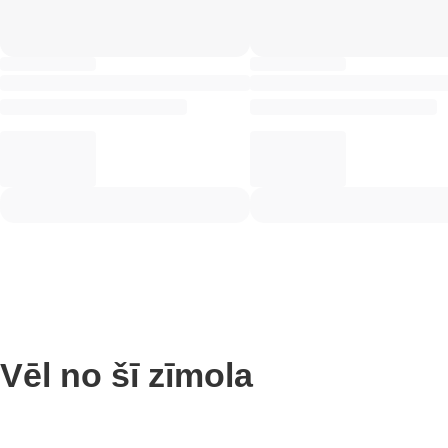
Vēl no šī zīmola