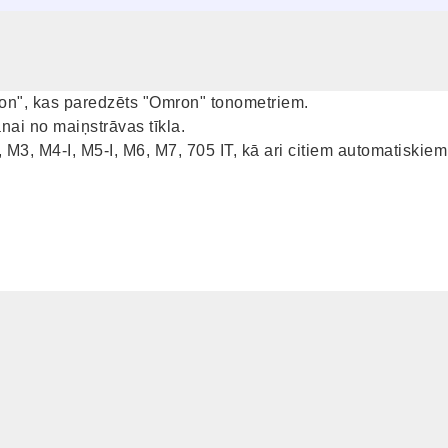
mron", kas paredzēts "Omron" tonometriem.
ai no maiņstrāvas tīkla.
3, M4-I, M5-I, M6, M7, 705 IT, kā ari citiem automatiskie