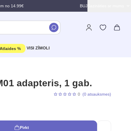
em no 14.99€
BUJ
Sazināties ar mums
VISI ZĪMOLI
Atlaides %
 adapteris, 1 gab.
0
(0 atsauksmes)
Pirkt