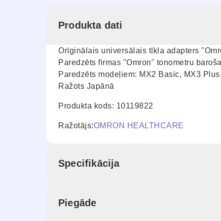
Produkta dati
Orīginālais universālais tīkla adapters "O
Paredzēts firmas "Omron" tonometru barošan
Paredzēts modeļiem: MX2 Basic, MX3 Plus, M
Ražots Japānā
Produkta kods: 10119822
Ražotājs:
OMRON HEALTHCARE
Specifikācija
Piegāde