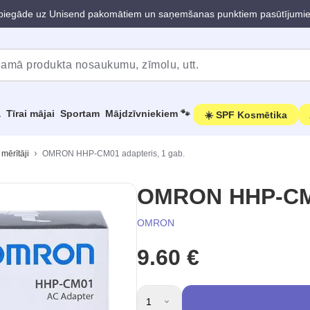
iegāde uz Unisend pakomātiem un saņemšanas punktiem pasūtījumi
a
Tīrai mājai
Sportam
Mājdzīvniekiem 🐾
☀️ SPF Kosmētika
mērītāji
OMRON HHP-CM01 adapteris, 1 gab.
OMRON HHP-CM01
OMRON
9.60 €
1