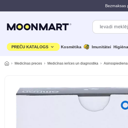
Bezmaksas p
Pāriet uz galveno saturu
PREČU KATALOGS
Kosmētika
Imunitātei
Higiēn
Medicīnas preces
Medicīnas ierīces un diagnostika
Asinsspiediena 