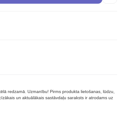
attēlā redzamā. Uzmanību! Pirms produkta lietošanas, lūdzu,
īzākais un aktuālākais sastāvdaļu saraksts ir atrodams uz