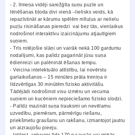
- 2. līmeņa vidēji sarežģīta suņu puzle un
lēnēšanas bļoda divi vienā –lielisks veids, kā
iepazīstināt ar kārumu spēlēm mīluļus ar nelielu
puzļu risināšanas pieredzi vai bez tās, vienlaikus
nodrošinot interaktīvu izaicinājumu atjautīgiem
suņiem.
- Trīs rotējošie slāņi un vairāk nekā 100 gardumu
nodalījumi, kas palīdz pagarināt jūsu suņa
ēdienreizi un palēnināt ēšanas tempu.
- Veicina intelektuālo attīstību, lai novērstu
garlaikošanos – 15 minūtes prāta treniņa ir
līdzvērtīgas 30 minūtēm fizisko aktivitāšu.
Tādējādi nodrošinot visu izmēru un vecuma
suņiem un kucēniem nepieciešamo fizisko slodzi.
- Palīdz mazināt suņa trauksmi un nevēlamu
uzvedību, piemēram, pārmērīgu riešanu,
priekšmetu graušanu un rakšanu, izmantojot jautru
un aizraujošu pieeju.
- Ietilpst aptuveni līdz 170 g sausās vai mitrās