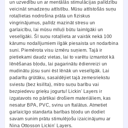
un uzvedību un ar mentālās stimulācijas palīdzību
veicināt smadzeņu attīstību. Mūsu attīstošās suņu
rotaļlietas nodrošina prāta un fiziskus
vingrinājumus, palīdz mazināt stresu un
garlaicību, lai mūsu mīluļi būtu laimīgāki un
veselīgāki. Šī suņu rotaļlieta ar vairāk nekā 100
kārumu nodalījumiem ilgāk piesaista un nodarbina
suni. Piemērota visu izmēru suņiem. Tajā ir
pietiekami daudz vietas, lai to varētu izmantot kā
lēnēšanas bļodu, lai pagarinātu ēdienreizi un
mudinātu jūsu suni ēst lēnāk un veselīgāk. Lai
padarītu grūtāku, sasaldējiet tajā zemesriekstu
sviestu (bez ksilīta), mitro suņu barību vai
bezpiedevu grieķu jogurtu! Lickin' Layers ir
izgatavots no pārtikai drošiem materiāliem, kas
nesatur BPA, PVC, svinu un ftalātus. Atmetiet
garlaicīgo standarta barības bļodu un dodiet
savam sunim prātu stimulējošu izaicinājumu ar
Nina Ottosson Lickin' Layers.