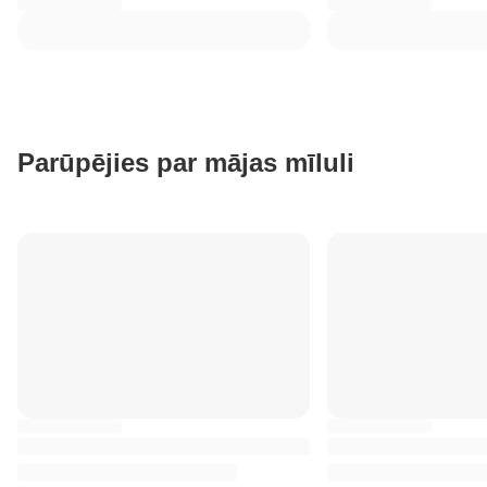
Parūpējies par mājas mīluli