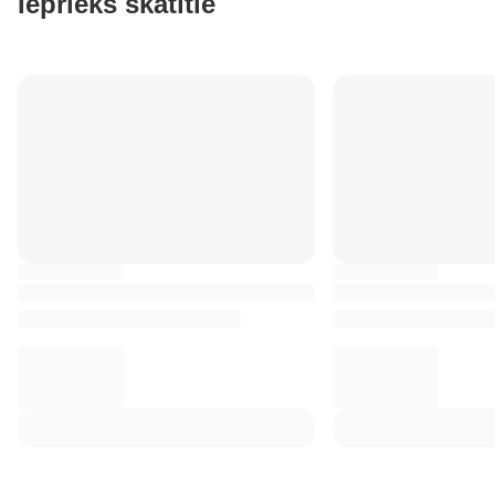
Iepriekš skatītie