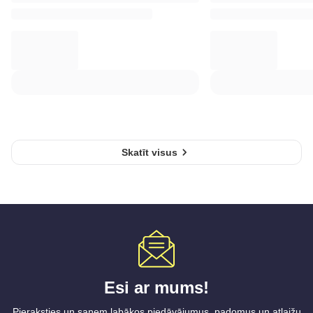
Skatīt visus
Esi ar mums!
Pieraksties un saņem labākos piedāvājumus, padomus un atlaižu