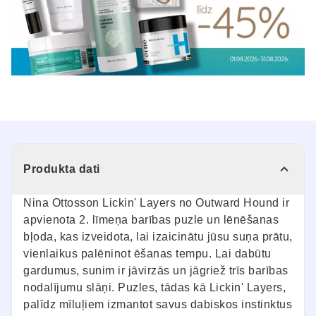
Produkta dati
Nina Ottosson Lickin' Layers no Outward Hound ir
apvienota 2. līmeņa barības puzle un lēnēšanas
bļoda, kas izveidota, lai izaicinātu jūsu suņa prātu,
vienlaikus palēninot ēšanas tempu. Lai dabūtu
gardumus, sunim ir jāvirzās un jāgriež trīs barības
nodalījumu slāņi. Puzles, tādas kā Lickin' Layers,
palīdz mīluļiem izmantot savus dabiskos instinktus