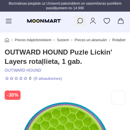
Bezmaksas piegāde uz Unisend pakomātiem un saņemšanas punktiem
pasūtījumiem no 14.99€
Pāriet uz galveno saturu
Preces mājdzīvniekiem
Suņiem
Preces un aksesuāri
Rotaļlietas
OUTWARD HOUND Puzle Lickin'
Layers rotaļlieta, 1 gab.
OUTWARD HOUND
0
(0 atsauksmes)
-30%