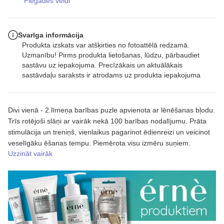
Piegādes veidi
Svarīga informācija
Produkta izskats var atšķirties no fotoattēlā redzamā.
Uzmanību! Pirms produkta lietošanas, lūdzu, pārbaudiet
sastāvu uz iepakojuma. Precīzākais un aktuālākais
sastāvdaļu saraksts ir atrodams uz produkta iepakojuma
Divi vienā - 2.līmeņa barības puzle apvienota ar lēnēšanas bļodu.
Trīs rotējoši slāņi ar vairāk nekā 100 barības nodalījumu. Prāta
stimulācija un treniņš, vienlaikus pagarinot ēdienreizi un veicinot
veselīgāku ēšanas tempu. Piemērota visu izmēru suņiem.
Uzzināt vairāk