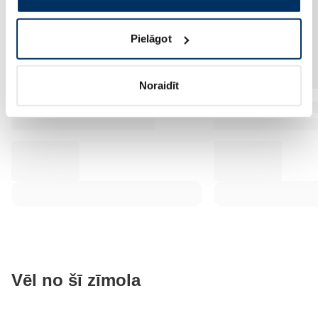
Pielāgot
Noraidīt
Vēl no šī zīmola