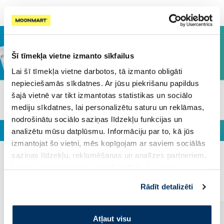
Šī tīmekļa vietne izmanto sīkfailus
Lai šī tīmekļa vietne darbotos, tā izmanto obligāti
nepieciešamās sīkdatnes. Ar jūsu piekrišanu papildus
šajā vietnē var tikt izmantotas statistikas un sociālo
mediju sīkdatnes, lai personalizētu saturu un reklāmas,
nodrošinātu sociālo saziņas līdzekļu funkcijas un
analizētu mūsu datplūsmu. Informāciju par to, kā jūs
izmantojat šo vietni, mēs kopīgojam ar saviem sociālās
saziņas līdzekļu, reklamēšanas un analīzes partneriem,
Populārākie kategorijā
kuri to var apvienot ar citu informāciju, ko viņiem
sniedzat vai ko viņi apkopo, kad lietojat viņu
Rādīt detalizēti
pakalpojumus. Ja piekrītat šo papildu sīkdatņu
izmantošanai, lūdzu, atzīmējiet savu izvēli:
Atļaut visu