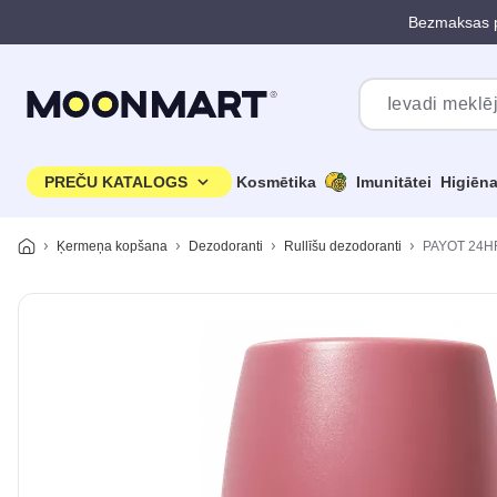
Bezmaksas p
Pāriet uz galveno saturu
PREČU KATALOGS
Kosmētika
Imunitātei
Higiēn
Ķermeņa kopšana
Dezodoranti
Rullīšu dezodoranti
PAYOT 24HR 