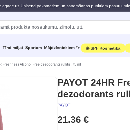
iegāde uz Unisend pakomātiem un saņemšanas punktiem pasūtījumi
a
Tīrai mājai
Sportam
Mājdzīvniekiem 🐾
☀️ SPF Kosmētika
Freshness Alcohol Free dezodorants rullītis, 75 ml
PAYOT 24HR Fre
dezodorants rull
PAYOT
21.36 €