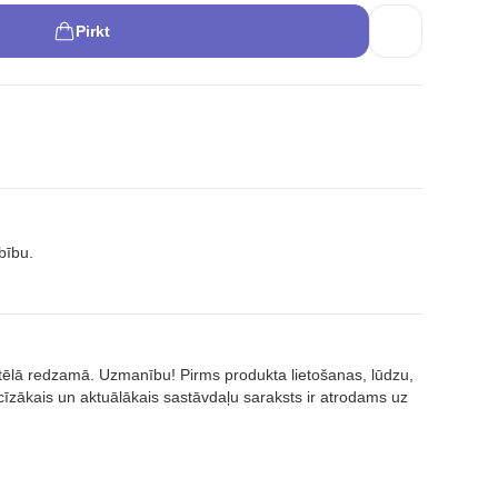
Pirkt
bību.
attēlā redzamā. Uzmanību! Pirms produkta lietošanas, lūdzu,
īzākais un aktuālākais sastāvdaļu saraksts ir atrodams uz