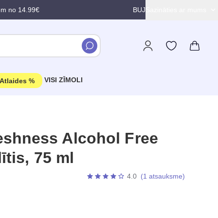
em no 14.99€
BUJ
Sazināties ar mums
VISI ZĪMOLI
Atlaides %
shness Alcohol Free
ītis, 75 ml
4.0
(1 atsauksme)