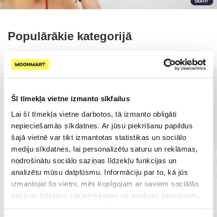
Populārākie kategorijā
Šī tīmekļa vietne izmanto sīkfailus
Lai šī tīmekļa vietne darbotos, tā izmanto obligāti
nepieciešamās sīkdatnes. Ar jūsu piekrišanu papildus
šajā vietnē var tikt izmantotas statistikas un sociālo
mediju sīkdatnes, lai personalizētu saturu un reklāmas,
nodrošinātu sociālo saziņas līdzekļu funkcijas un
analizētu mūsu datplūsmu. Informāciju par to, kā jūs
izmantojat šo vietni, mēs kopīgojam ar saviem sociālās
saziņas līdzekļu, reklamēšanas un analīzes partneriem,
kuri to var apvienot ar citu informāciju, ko viņiem