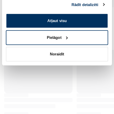
sniedzat vai ko viņi apkopo, kad lietojat viņu
Rādīt detalizēti
pakalpojumus. Ja piekrītat šo papildu sīkdatņu
izmantošanai, lūdzu, atzīmējiet savu izvēli:
Atļaut visu
Vēl no šī zīmola
Pielāgot
Noraidīt