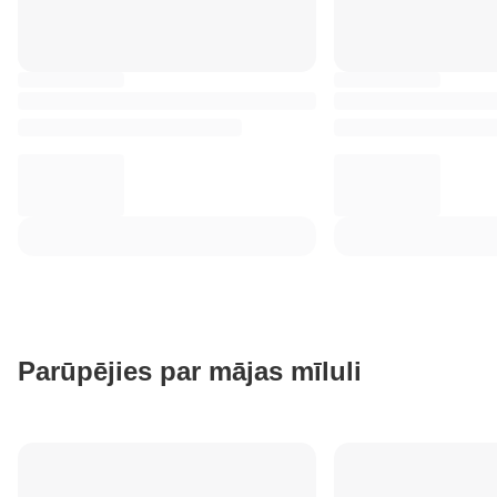
Parūpējies par mājas mīluli