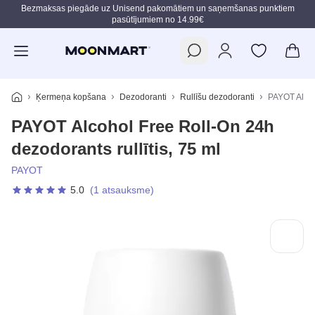
Bezmaksas piegāde uz Unisend pakomātiem un saņemšanas punktiem
pasūtījumiem no 14.99€
Pāriet uz galveno saturu
Ķermeņa kopšana
Dezodoranti
Rullīšu dezodoranti
PAYOT Alcoho
PAYOT Alcohol Free Roll-On 24h
dezodorants rullītis, 75 ml
PAYOT
5.0
(1 atsauksme)