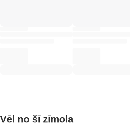
Vēl no šī zīmola