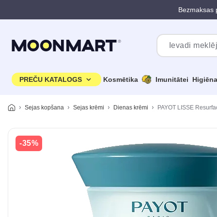
Bezmaksas p
Pāriet uz galveno saturu
PREČU KATALOGS
Kosmētika
Imunitātei
Higiēn
Sejas kopšana
Sejas krēmi
Dienas krēmi
PAYOT LISSE Resurfaci
-35%