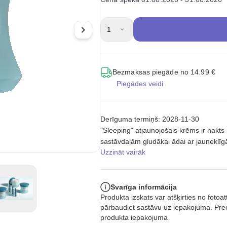
1
Bezmaksas piegāde no 14.99 €
Piegādes veidi
Derīguma termiņš: 2028-11-30
"Sleeping" atjaunojošais krēms ir nakt
sastāvdaļām gludākai ādai ar jauneklī
Uzzināt vairāk
Svarīga informācija
Produkta izskats var atšķirties no foto
pārbaudiet sastāvu uz iepakojuma. Prec
produkta iepakojuma