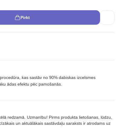
Pirkt
s procedūra, kas sastāv no 90% dabiskas izcelsmes
gāku ādas efektu pēc pamošanās.
attēlā redzamā. Uzmanību! Pirms produkta lietošanas, lūdzu,
īzākais un aktuālākais sastāvdaļu saraksts ir atrodams uz