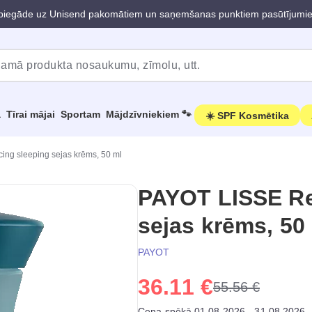
iegāde uz Unisend pakomātiem un saņemšanas punktiem pasūtījumi
a
Tīrai mājai
Sportam
Mājdzīvniekiem 🐾
☀️ SPF Kosmētika
ng sleeping sejas krēms, 50 ml
PAYOT LISSE Re
sejas krēms, 50
PAYOT
36.11 €
55.56 €
Cena spēkā 01.08.2026 - 31.08.2026