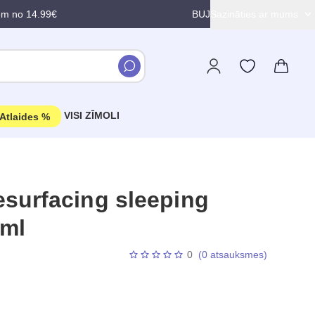
em no 14.99€
BUJ
Sazināties ar mums
VISI ZĪMOLI
Atlaides %
surfacing sleeping
 ml
0
(0 atsauksmes)