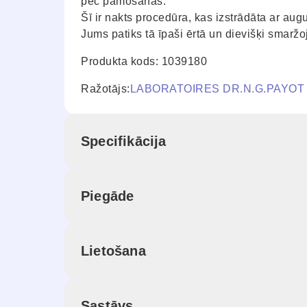
pēc pamošanās.
Šī ir nakts procedūra, kas izstrādāta ar a
Jums patiks tā īpaši ērtā un dievišķi smarž
Produkta kods: 1039180
Ražotājs:
LABORATOIRES DR.N.G.PAYOT
Specifikācija
Piegāde
Lietošana
Sastāvs