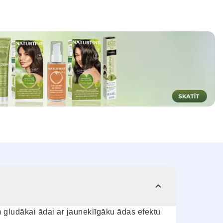
 gludākai ādai ar jauneklīgāku ādas efektu