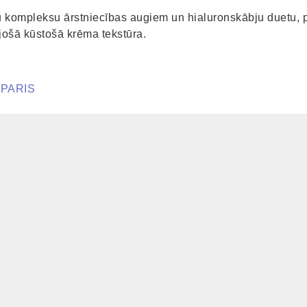
ugu kompleksu ārstniecības augiem un hialuronskābju duetu,
ojošā kūstošā krēma tekstūra.
 PARIS