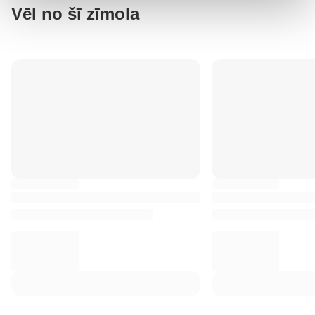
Vēl no šī zīmola