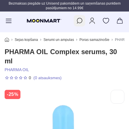
Bezmaksas piegāde uz Unisend pakomātiem un saņemšanas punktiem
pasūtījumiem no 14.99€
Pāriet uz galveno saturu
Sejas kopšana
Serumi un ampulas
Poras samazinošie
PHARMA 
PHARMA OIL Complex serums, 30
ml
PHARMA OIL
0
(0 atsauksmes)
-25%