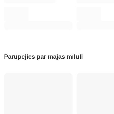
Parūpējies par mājas mīluli