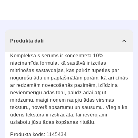
Produkta dati
Kompleksais serums ir koncentrēta 10%
niacinamīda formula, kā sastāvā ir izcilas
mitrinošās sastāvdaļas, kas palīdz rūpēties par
nogurušu ādu un paplašinātām porām, kā arī cīnās
ar redzamām novecošanās pazīmēm, izlīdzina
nevienmērīgu ādas toni, palīdz ādai atgūt
mirdzumu, maigi noņem raupju ādas virsmas
tekstūru, novērš apsārtumu un sausumu. Vieglā kā
ūdens tekstūra ir izstrādāta, lai ievērojami
uzlabotu jūsu ādas kopšanas rituālu.
Produkta kods: 1145434