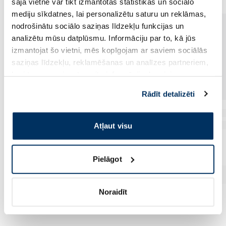
šajā vietnē var tikt izmantotas statistikas un sociālo
mediju sīkdatnes, lai personalizētu saturu un reklāmas,
nodrošinātu sociālo saziņas līdzekļu funkcijas un
analizētu mūsu datplūsmu. Informāciju par to, kā jūs
izmantojat šo vietni, mēs kopīgojam ar saviem sociālās
saziņas līdzekļu, reklamēšanas un analīzes partneriem,
kuri to var apvienot ar citu informāciju, ko viņiem
sniedzat vai ko viņi apkopo, kad lietojat viņu
Rādīt detalizēti
pakalpojumus. Ja piekrītat šo papildu sīkdatņu
izmantošanai, lūdzu, atzīmējiet savu izvēli:
Atļaut visu
Pielāgot
Noraidīt